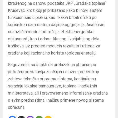
izrađenog na osnovu podataka JKP „Gradska toplana“
Kruševac, kroz koji je prikazano kako bi novi sistem
funkcionisao u praksi, kao i kakvi bi bili efekti po
korisnike i sam sistem daljinskog grejanja. Analizirani
su različiti modeli potrošnje, efekti energetske
efikasnosti, kao i odnos fiksnog i varijabilnog dela
troškova, uz pregled mogućih rezultata i ušteda za
građane koji racionalno koriste toplotnu energiju.
Sagovornici su istakli da prelazak na obračun po
potrošnji predstavlja značajan i složen proces koji
zahteva tehničku pripremu sistema, kontinuiranu
saradnju lokalne samouprave, toplana i nadležnih
ministarstava, ali i pravovremeno informisanje građana
o svim prednostima i načinu primene novog sistema
obračuna.