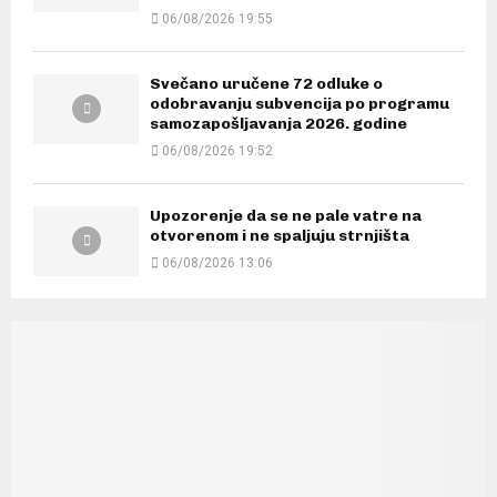
06/08/2026 19:55
Svečano uručene 72 odluke o
odobravanju subvencija po programu
samozapošljavanja 2026. godine
06/08/2026 19:52
Upozorenje da se ne pale vatre na
otvorenom i ne spaljuju strnjišta
06/08/2026 13:06