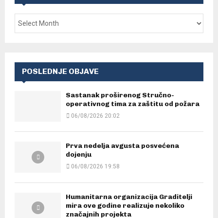
POSLEDNJE OBJAVE
Sastanak proširenog Stručno-
operativnog tima za zaštitu od požara
06/08/2026 20:02
Prva nedelja avgusta posvećena
dojenju
06/08/2026 19:58
Humanitarna organizacija Graditelji
mira ove godine realizuje nekoliko
značajnih projekta