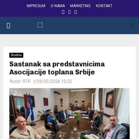
IMPRESUM
O NAMA
MARKETING
KONTAKT
FACEBOOK
INSTAGRAM
YOUTUBE
PRIMARY
MENU
Društvo
Sastanak sa predstavnicima
Asocijacije toplana Srbije
Autor:
RTK
09/05/2026 10:32