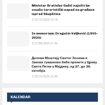
Ministar Bratislav Gašić najoštrije
osudio teroristički napad na građane
ispred Skupštine
22/10/2025 15:18
In memoriam: Dragutin Veljković (1955–
2025)
21/08/2025 21:06
Делови Моштију Светог Зосима и
Јакова туманских биће пренете у Цркву
Свете Петке у Мајдеву, од 27. до 30.
октобра
25/10/2025 22:45
KALENDAR