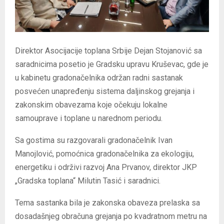
Direktor Asocijacije toplana Srbije Dejan Stojanović sa
saradnicima posetio je Gradsku upravu Kruševac, gde je
u kabinetu gradonačelnika održan radni sastanak
posvećen unapređenju sistema daljinskog grejanja i
zakonskim obavezama koje očekuju lokalne
samouprave i toplane u narednom periodu.
Sa gostima su razgovarali gradonačelnik Ivan
Manojlović, pomoćnica gradonačelnika za ekologiju,
energetiku i održivi razvoj Ana Prvanov, direktor JKP
„Gradska toplana“ Milutin Tasić i saradnici.
Tema sastanka bila je zakonska obaveza prelaska sa
dosadašnjeg obračuna grejanja po kvadratnom metru na