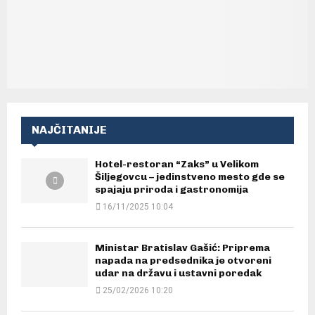
NAJČITANIJE
Hotel-restoran “Zaks” u Velikom
Šiljegovcu – jedinstveno mesto gde se
spajaju priroda i gastronomija
16/11/2025 10:04
Ministar Bratislav Gašić: Priprema
napada na predsednika je otvoreni
udar na državu i ustavni poredak
25/02/2026 10:20