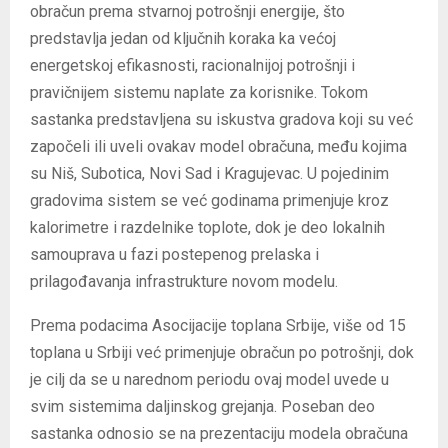
obračun prema stvarnoj potrošnji energije, što
predstavlja jedan od ključnih koraka ka većoj
energetskoj efikasnosti, racionalnijoj potrošnji i
pravičnijem sistemu naplate za korisnike. Tokom
sastanka predstavljena su iskustva gradova koji su već
započeli ili uveli ovakav model obračuna, među kojima
su Niš, Subotica, Novi Sad i Kragujevac. U pojedinim
gradovima sistem se već godinama primenjuje kroz
kalorimetre i razdelnike toplote, dok je deo lokalnih
samouprava u fazi postepenog prelaska i
prilagođavanja infrastrukture novom modelu.
Prema podacima Asocijacije toplana Srbije, više od 15
toplana u Srbiji već primenjuje obračun po potrošnji, dok
je cilj da se u narednom periodu ovaj model uvede u
svim sistemima daljinskog grejanja. Poseban deo
sastanka odnosio se na prezentaciju modela obračuna