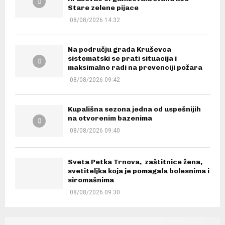
Stare zelene pijace
08/08/2026 14:32
Na području grada Kruševca
sistematski se prati situacija i
maksimalno radi na prevenciji požara
08/08/2026 09:42
Kupališna sezona jedna od uspešnijih
na otvorenim bazenima
08/08/2026 09:40
Sveta Petka Trnova, zaštitnice žena,
svetiteljka koja je pomagala bolesnima i
siromašnima
08/08/2026 09:30