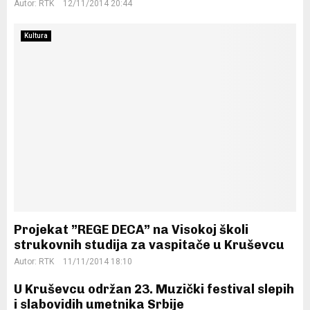
Autor:
RTK
12/11/2014 20:44
Kultura
Projekat ”REGE DECA” na Visokoj školi
strukovnih studija za vaspitače u Kruševcu
Autor:
RTK
11/11/2014 18:10
U Kruševcu održan 23. Muzički festival slepih
i slabovidih umetnika Srbije