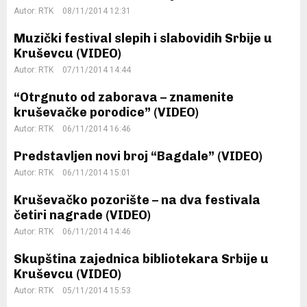
Autor:
RTK
08/11/2014 12:31
Muzički festival slepih i slabovidih Srbije u
Kruševcu (VIDEO)
Autor:
RTK
07/11/2014 14:44
“Otrgnuto od zaborava – znamenite
kruševačke porodice” (VIDEO)
Autor:
RTK
06/11/2014 16:46
Predstavljen novi broj “Bagdale” (VIDEO)
Autor:
RTK
06/11/2014 15:01
Kruševačko pozorište – na dva festivala
četiri nagrade (VIDEO)
Autor:
RTK
06/11/2014 14:46
Skupština zajednica bibliotekara Srbije u
Kruševcu (VIDEO)
Autor:
RTK
05/11/2014 15:53