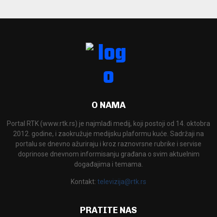
O NAMA
Portal RTK (www.rtk.rs) je najmlađi medij, koji postoji od 14. oktobra
2012. godine, i zaokružuje medijsku plaformu kuće. Sadržaji na
portalu se dnevno ažuriraju i kroz raznovrsne rubrike i servise
doprinose dnevnom informisanju građana o svim aktuelnim
događajima i temama.
Kontakt:
televizija@rtk.rs
PRATITE NAS