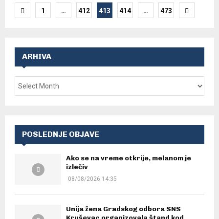
Posts
1
…
412
413
414
…
473
pagination
ARHIVA
POSLEDNJE OBJAVE
Ako se na vreme otkrije, melanom je
izlečiv
08/08/2026 14:35
Unija žena Gradskog odbora SNS
Kruševac organizovala štand kod