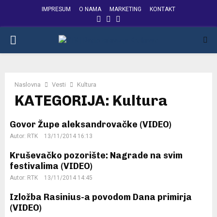
IMPRESUM
O NAMA
MARKETING
KONTAKT
FACEBOOK
INSTAGRAM
YOUTUBE
PRIMARY
MENU
Naslovna
Vesti
Kultura
KATEGORIJA: Kultura
Govor Župe aleksandrovačke (VIDEO)
Autor:
RTK
13/11/2014 16:13
Kruševačko pozorište: Nagrade na svim
festivalima (VIDEO)
Autor:
RTK
13/11/2014 14:45
Izložba Rasinius-a povodom Dana primirja
(VIDEO)