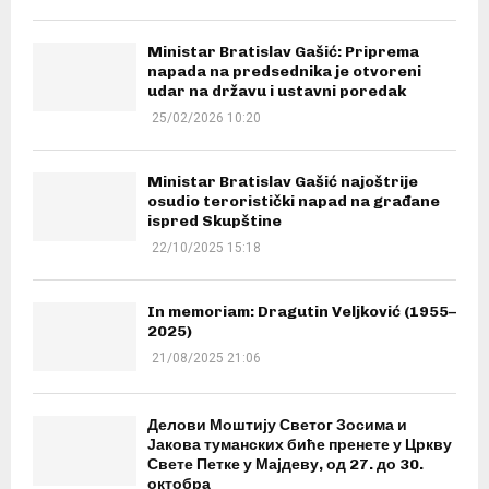
Ministar Bratislav Gašić: Priprema
napada na predsednika je otvoreni
udar na državu i ustavni poredak
25/02/2026 10:20
Ministar Bratislav Gašić najoštrije
osudio teroristički napad na građane
ispred Skupštine
22/10/2025 15:18
In memoriam: Dragutin Veljković (1955–
2025)
21/08/2025 21:06
Делови Моштију Светог Зосима и
Јакова туманских биће пренете у Цркву
Свете Петке у Мајдеву, од 27. до 30.
октобра