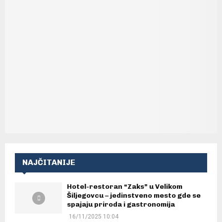
NAJČITANIJE
Hotel-restoran “Zaks” u Velikom
Šiljegovcu – jedinstveno mesto gde se
spajaju priroda i gastronomija
16/11/2025 10:04