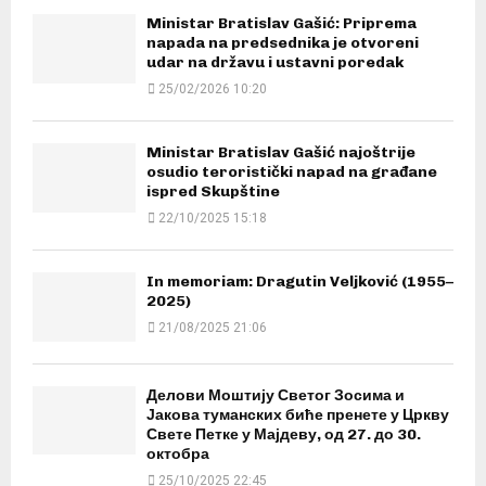
Ministar Bratislav Gašić: Priprema
napada na predsednika je otvoreni
udar na državu i ustavni poredak
25/02/2026 10:20
Ministar Bratislav Gašić najoštrije
osudio teroristički napad na građane
ispred Skupštine
22/10/2025 15:18
In memoriam: Dragutin Veljković (1955–
2025)
21/08/2025 21:06
Делови Моштију Светог Зосима и
Јакова туманских биће пренете у Цркву
Свете Петке у Мајдеву, од 27. до 30.
октобра
25/10/2025 22:45