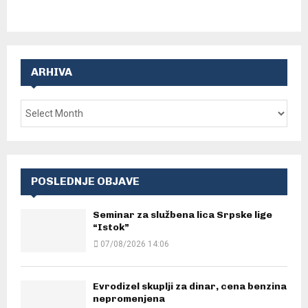
ARHIVA
POSLEDNJE OBJAVE
Seminar za službena lica Srpske lige
“Istok”
07/08/2026 14:06
Evrodizel skuplji za dinar, cena benzina
nepromenjena