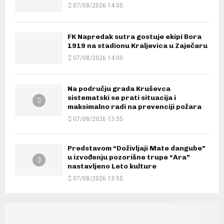
07/08/2026 14:05
FK Napredak sutra gostuje ekipi Bora
1919 na stadionu Kraljevica u Zaječaru
07/08/2026 14:00
Na području grada Kruševca
sistematski se prati situacija i
maksimalno radi na prevenciji požara
07/08/2026 13:55
Predstavom “Doživljaji Mate dangube”
u izvođenju pozorišne trupe “Ara”
nastavljeno Leto kulture
07/08/2026 13:55