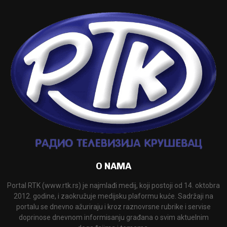
O NAMA
Portal RTK (www.rtk.rs) je najmlađi medij, koji postoji od 14. oktobra
2012. godine, i zaokružuje medijsku plaformu kuće. Sadržaji na
portalu se dnevno ažuriraju i kroz raznovrsne rubrike i servise
doprinose dnevnom informisanju građana o svim aktuelnim