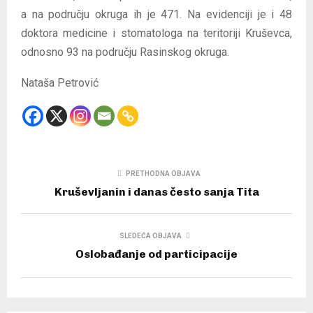
a na području okruga ih je 471. Na evidenciji je i 48
doktora medicine i stomatologa na teritoriji Kruševca,
odnosno 93 na području Rasinskog okruga.
Nataša Petrović
PRETHODNA OBJAVA
Kruševljanin i da­nas če­sto sa­nja Ti­ta
SLEDEĆA OBJAVA
Oslobađanje od participacije