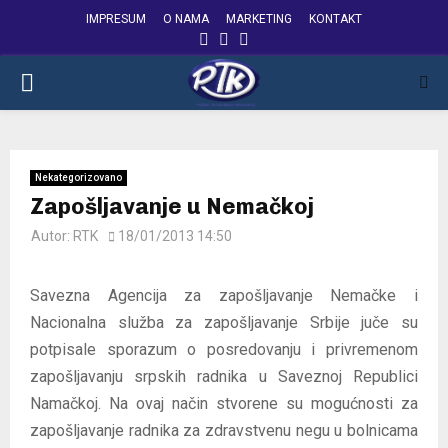
IMPRESUM
O NAMA
MARKETING
KONTAKT
FACEBOOK
INSTAGRAM
YOUTUBE
PRIMARY
MENU
Nekategorizovano
Zapošljavanje u Nemačkoj
Autor:
RTK
18/01/2013 14:50
Savezna Agencija za zapošljavanje Nemačke i
Nacionalna služba za zapošljavanje Srbije juče su
potpisale sporazum o posredovanju i privremenom
zapošljavanju srpskih radnika u Saveznoj Republici
Namačkoj. Na ovaj način stvorene su mogućnosti za
zapošljavanje radnika za zdravstvenu negu u bolnicama