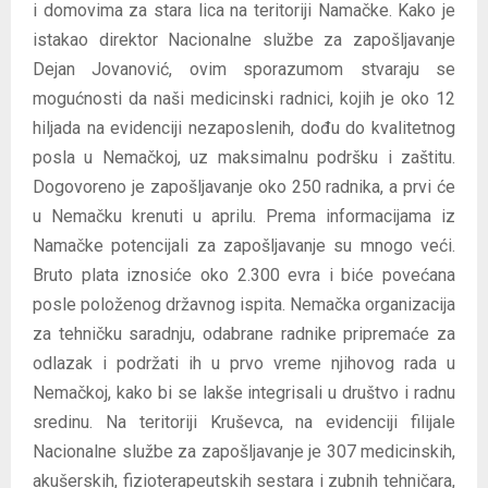
i domovima za stara lica na teritoriji Namačke. Kako je
istakao direktor Nacionalne službe za zapošljavanje
Dejan Jovanović, ovim sporazumom stvaraju se
mogućnosti da naši medicinski radnici, kojih je oko 12
hiljada na evidenciji nezaposlenih, dođu do kvalitetnog
posla u Nemačkoj, uz maksimalnu podršku i zaštitu.
Dogovoreno je zapošljavanje oko 250 radnika, a prvi će
u Nemačku krenuti u aprilu. Prema informacijama iz
Namačke potencijali za zapošljavanje su mnogo veći.
Bruto plata iznosiće oko 2.300 evra i biće povećana
posle položenog državnog ispita. Nemačka organizacija
za tehničku saradnju, odabrane radnike pripremaće za
odlazak i podržati ih u prvo vreme njihovog rada u
Nemačkoj, kako bi se lakše integrisali u društvo i radnu
sredinu. Na teritoriji Kruševca, na evidenciji filijale
Nacionalne službe za zapošljavanje je 307 medicinskih,
akušerskih, fizioterapeutskih sestara i zubnih tehničara,