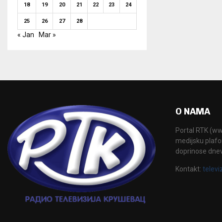
18
19
20
21
22
23
24
25
26
27
28
« Jan
Mar »
O NAMA
Portal RTK (www
medijsku plafor
doprinose dne
Kontakt:
televi