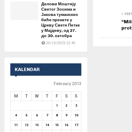
Делови Моштију
Светог Зосима и
Јакова туманских
PRE
биће пренете у
“Mil
Цркву Свете Петке
prot
у Мајдеву, од 27.
до 30. октобра
25/10/2025 22:45
KALENDAR
February 2013
M
T
W
T
F
S
S
1
2
3
4
5
6
7
8
9
10
11
12
13
14
15
16
17