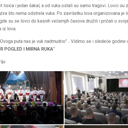
t lisica i jedan šakal, a od vuka ostali su samo tragovi. Lovci su 
ira što nema odstrela vuka. Po završetku lova organizovana je 
de su se lovci do kasnih večernjih časova družili i pričali o svoj
iz lova.
 “Ovoga puta nas je vuk nadmudrio”… Vidimo se i sledeće godine 
R POGLED I MIRNA RUKA
”
iju: