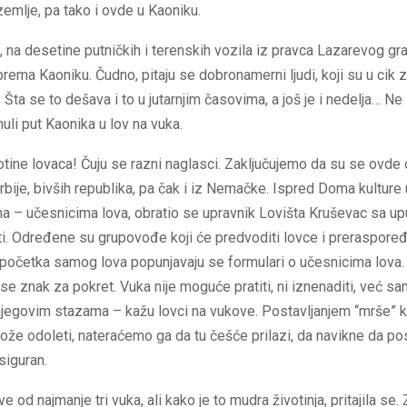
emlje, pa tako i ovde u Kaoniku.
o, na desetine putničkih i terenskih vozila iz pravca Lazarevog gra
prema Kaoniku. Čudno, pitaju se dobronamerni ljudi, koji su u cik z
ta se to dešava i to u jutarnjim časovima, a još je i nedelja… Ne 
nuli put Kaonika u lov na vuka.
tine lovaca! Čuju se razni naglasci. Zaključujemo da su se ovde o
Srbije, bivših republika, pa čak i iz Nemačke. Ispred Doma kulture
ma – učesnicima lova, obratio se upravnik Lovišta Kruševac sa 
ti. Određene su grupovođe koji će predvoditi lovce i preraspoređ
 početka samog lova popunjavaju se formulari o učesnicima lova.
 se znak za pokret. Vuka nije moguće pratiti, ni iznenaditi, već sam
njegovim stazama – kažu lovci na vukove. Postavljanjem “mrše” k
ože odoleti, nateraćemo ga da tu češće prilazi, da navikne da p
siguran.
e od najmanje tri vuka, ali kako je to mudra životinja, pritajila se