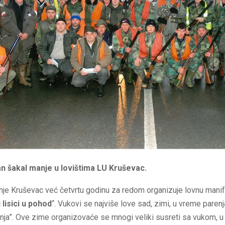
dan šakal manje u lovištima LU Kruševac.
je Kruševac već četvrtu godinu za redom organizuje lovnu manif
 lisici u pohod
“. Vukovi se najviše love sad, zimi, u vreme pare
nja”. Ove zime organizovaće se mnogi veliki susreti sa vukom, u