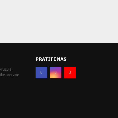
PRATITE NAS
okružuje
ke i servise