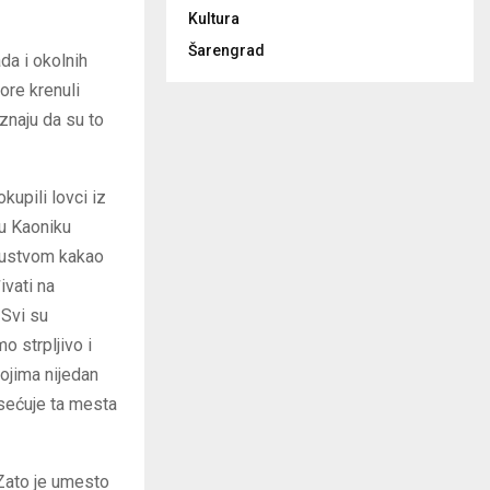
Kultura
Šarengrad
da i okolnih
ore krenuli
znaju da su to
kupili lovci iz
 u Kaoniku
upustvom kakao
ivati na
 Svi su
o strpljivo i
ojima nijedan
osećuje ta mesta
. Zato je umesto