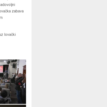
zadovoljni
lovačka zabava
im
uz lovački