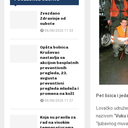
Zvezdano
Zdravinje od
subote
06/08/2026 11:33
Opšta bolnica
Kruševac
nastavlja sa
akcijom besplatnih
preventivnih
pregleda, 23.
avgusta
preventivni
pregleda mladeža i
promena na kožI
Pet lisica i je
06/08/2026 11:27
Lovačko udružen
nazivom “
Vuku i
Koja su pravila za
rad na visokim
“ljubavnog muva
temperaturama