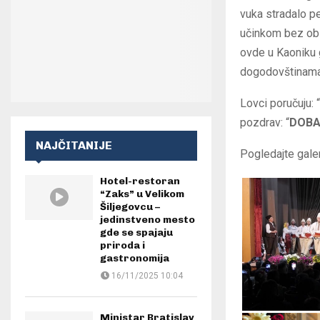
vuka stradalo pe
učinkom bez obz
ovde u Kaoniku g
dogodovštinama 
Lovci poručuju:
pozdrav: “
DOBA
NAJČITANIJE
Pogledajte galer
Hotel-restoran
“Zaks” u Velikom
Šiljegovcu –
jedinstveno mesto
gde se spajaju
priroda i
gastronomija
16/11/2025 10:04
Ministar Bratislav