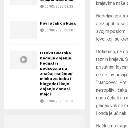
krajevima naše z
06/08/2026 08:33
Nedeljno je jutr
Povratak cirkusa
sela uputilo se 
06/08/2026 08:28
svojim poslom… Š
lovci koji su kre
Dolazimo, na sto
U toku Svetska
nedelja dojenja,
raznih krajeva, 
Pedijatri
prisutnim lovci
podsećaju na
značaj majčinog
će se lov odvija
mleka za bebu i
“štandove”. Pre
blagodeti koje
dojenje donosi
nestrpljivi, čeka
majci
dugo čekati na 
05/08/2026 19:13
gladan vuk ne m
i onda je učinak 
Našli smo tragov