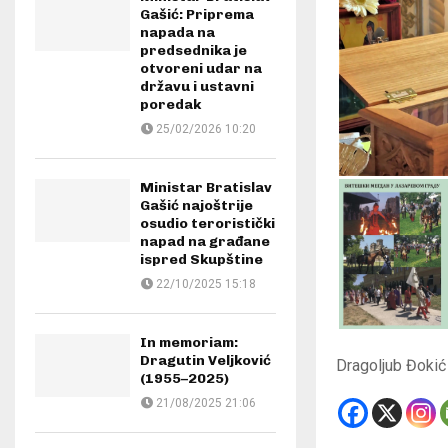
Gašić: Priprema
napada na
predsednika je
otvoreni udar na
državu i ustavni
poredak
25/02/2026 10:20
Ministar Bratislav
Gašić najoštrije
osudio teroristički
napad na građane
ispred Skupštine
22/10/2025 15:18
In memoriam:
Dragutin Veljković
Dragoljub Đokić
(1955–2025)
21/08/2025 21:06