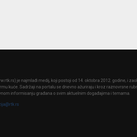
.rtk.rs) je najmlađi medij, koji postoji od 14. oktobra 2012. godine, i za
mu kuće. Sadržaji na portalu se dnevno ažuriraju i kroz raznovrsne rubri
vnom informisanju građana o svim aktuelnim događajima i temama.
zija@rtk.rs