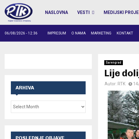
NASLOVNA
VESTI
MEDIJSKI PROJE
06/08/2026 - 12:36
IMPRESUM
O NAMA
MARKETING
KONTAKT
Šarengrad
Lije dol
Autor:
RTK
14
ARHIVA
POSLEDNJE OBJAVE