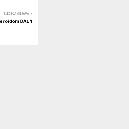
SLEDEĆA OBJAVA
steroidom DA14