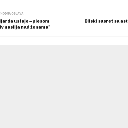
THODNA OBJAVA
ijarda ustaje – plesom
Bliski susret sa a
iv nasilja nad ženama”