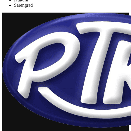
Šarengrad