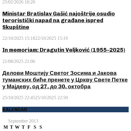
25/02/2026 10:20
Ministar Bratislav Gašić najoštrije osudio
teroristički napad na građane ispred
Skupštine
22/10/2025 15:18
22/10/2025 15:19
In memoriam: Dragutin Veljković (1955–2025)
21/08/2025 21:06
Делови Моштију Светог Зосима и Јакова
туманских биће пренете у Цркву Свете Петке
у Мајдеву, од 27. до 30. октобра
25/10/2025 22:45
25/10/2025 22:50
KALENDAR
September 2013
M
T
W
T
F
S
S