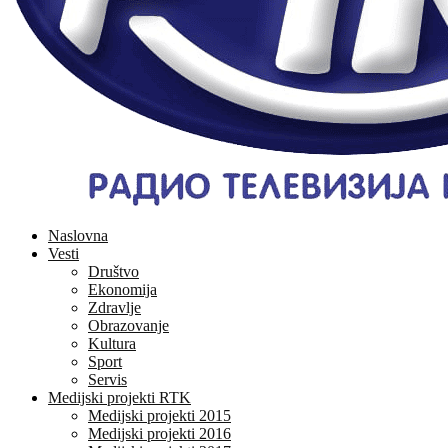
Naslovna
Vesti
Društvo
Ekonomija
Zdravlje
Obrazovanje
Kultura
Sport
Servis
Medijski projekti RTK
Medijski projekti 2015
Medijski projekti 2016