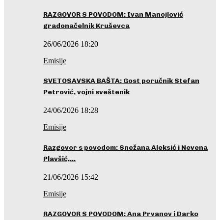
RAZGOVOR S POVODOM: Ivan Manojlović
gradonačelnik Kruševca
26/06/2026 18:20
Emisije
SVETOSAVSKA BAŠTA: Gost poručnik Stefan
Petrović, vojni sveštenik
24/06/2026 18:28
Emisije
Razgovor s povodom: Snežana Aleksić i Nevena
Plavšić,…
21/06/2026 15:42
Emisije
RAZGOVOR S POVODOM: Ana Prvanov i Darko