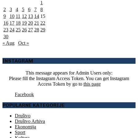
1
2
3
4
5
6
7
8
9
10
11
12
13
14
15
16
17
18
19
20
21
22
23
24
25
26
27
28
29
30
« Aug
Oct »
INSTAGRAM
This message appears for Admin Users only:
Please fill the Instagram Access Token. You can get Instagram
Access Token by go to
this page
Facebook
POPULARNE KATEGORIJE
Društvo
Društvo Arhiva
Ekonomija
Sport
Kultura