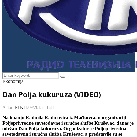
Search
Pretraga
for:
Ekonomija
Dan Polja kukuruza (VIDEO)
Autor:
RTK
11/09/2013 13:58
Na imanju Radmila Radulovića iz Mačkovca,
u organizaciji
Poljoprivredne savetodavne i stručne službe Kruševac, danas je
održan Dan Polja kukuruza. Organizator je Poljoprivredna
savetodavna i stručna služba Kruševac, a predstavile su se