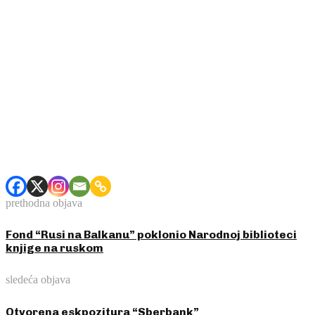
prethodna objava
Fond “Rusi na Balkanu” poklonio Narodnoj biblioteci
knjige na ruskom
sledeća objava
Otvorena eskpozitura “Sberbank”