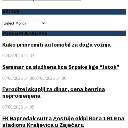
ARHIVA
ARHIVA
POSLEDNJE OBJAVE
Kako pripremiti automobil za dugu vožnju
07/08/2026 17:33
Seminar za službena lica Srpske lige “Istok”
07/08/2026 14:06
07/08/2026 14:06
Evrodizel skuplji za dinar, cena benzina
nepromenjena
07/08/2026 14:05
FK Napredak sutra gostuje ekipi Bora 1919 na
stadionu Kraljevica u Zaječaru