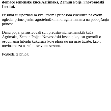
domaće semenske kuće Agrimaks, Zemun Polje, i novosadski
Institut.
Prisutni su upoznati sa kvalitetom i prinosom kukuruza na ovom
ogledu, primenjenim agrotehničkim i drugim merama na poboljšanju
prinosa.
Danu polja, prisustvovali su i predstavnici semenskih kuća
Agrimaks, Zemun Polje i Novosadski Institut, koji su govorili o
osobinama hibrida kukuruza koje plasiraju na naše tržište, kao i
novinama za narednu setvenu sezonu.
Pogledajte prilog.