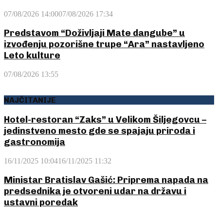
07/08/2026 14:00
07/08/2026 17:34
Predstavom “Doživljaji Mate dangube” u
izvođenju pozorišne trupe “Ara” nastavljeno
Leto kulture
07/08/2026 13:55
NAJČITANIJE
Hotel-restoran “Zaks” u Velikom Šiljegovcu –
jedinstveno mesto gde se spajaju priroda i
gastronomija
16/11/2025 10:04
16/11/2025 11:32
Ministar Bratislav Gašić: Priprema napada na
predsednika je otvoreni udar na državu i
ustavni poredak