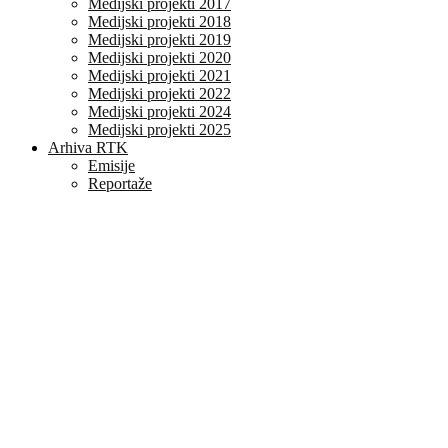
Medijski projekti 2017
Medijski projekti 2018
Medijski projekti 2019
Medijski projekti 2020
Medijski projekti 2021
Medijski projekti 2022
Medijski projekti 2024
Medijski projekti 2025
Arhiva RTK
Emisije
Reportaže