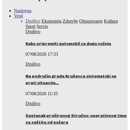
Naslovna
Vesti
Društvo
Ekonomija
Zdravlje
Obrazovanje
Kultura
Sport
Servis
Društvo
Kako pripremiti automobil za dugu vožnju
07/08/2026 17:33
Društvo
Na području grada Kruševca sistematski se
prati situacija…
07/08/2026 11:35
Društvo
Sastanak proširenog Stručno-operativnog tima
za zaštitu od požara