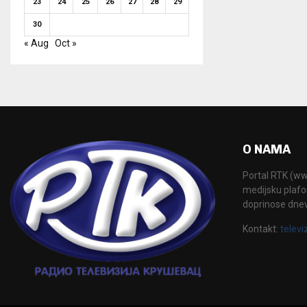
23
24
25
26
27
28
29
30
« Aug
Oct »
O NAMA
Portal RTK (www
medijsku plafor
doprinose dne
Kontakt:
televi