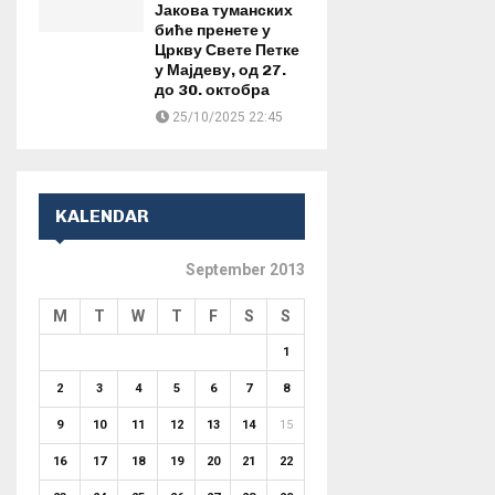
Јакова туманских
биће пренете у
Цркву Свете Петке
у Мајдеву, од 27.
до 30. октобра
25/10/2025 22:45
KALENDAR
September 2013
M
T
W
T
F
S
S
1
2
3
4
5
6
7
8
9
10
11
12
13
14
15
16
17
18
19
20
21
22