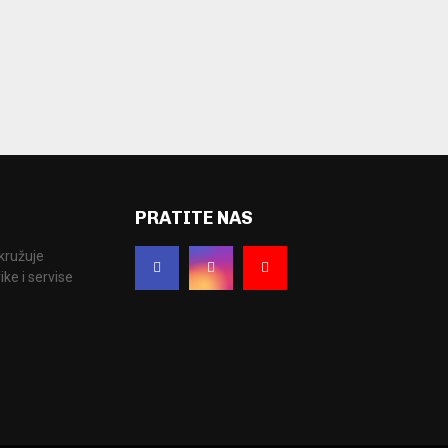
PRATITE NAS
okružuje
ke i servise