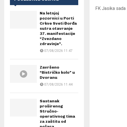
FK Jasika sada s
Na letnjoj
pozornici u Porti
Crkve Sveti Đorđa
sutra otavranje
37. manifestacije
“Zvezdano
zdravinje”.
07/08/2026 11:47
Završeno
“Bistričko kolo” u
Dvoranu
07/08/2026 11:44
Sastanak
proširenog
Stručno-
operativnog tima
za zaštitu od
požara