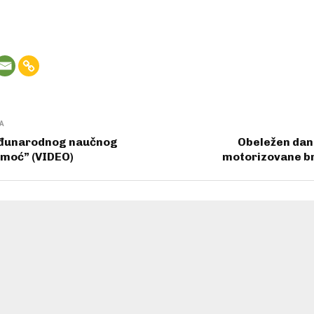
A
eđunarodnog naučnog
Obeležen dan
i moć” (VIDEO)
motorizovane br