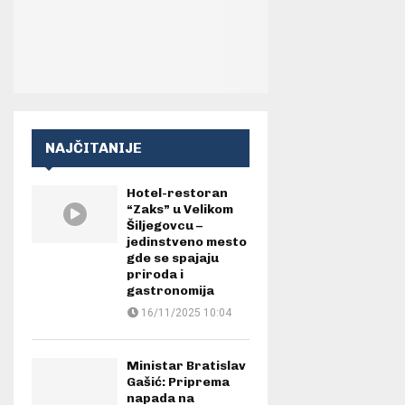
NAJČITANIJE
Hotel-restoran
“Zaks” u Velikom
Šiljegovcu –
jedinstveno mesto
gde se spajaju
priroda i
gastronomija
16/11/2025 10:04
Ministar Bratislav
Gašić: Priprema
napada na