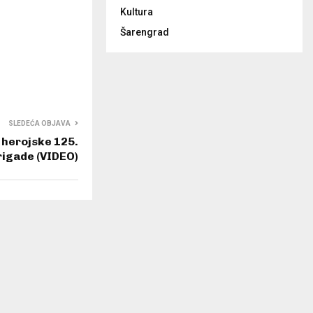
Kultura
Šarengrad
SLEDEĆA OBJAVA
 herojske 125.
igade (VIDEO)