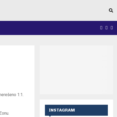
FACEB
INS
Y
 nerešeno 1:1.
INSTAGRAM
 Zonu.