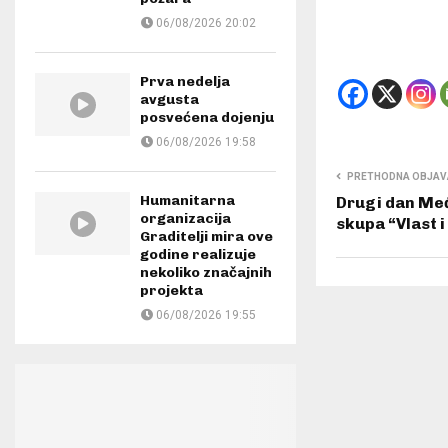
06/08/2026 20:02
Prva nedelja
avgusta
posvećena dojenju
06/08/2026 19:58
PRETHODNA OBJAV
Humanitarna
Drugi dan M
organizacija
skupa “Vlast 
Graditelji mira ove
godine realizuje
nekoliko značajnih
projekta
06/08/2026 19:55