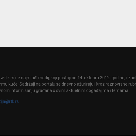
.rtk.rs) je najmlađi medij, koji postoji od 14. oktobra 2012. godine, i za
mu kuće. Sadržaji na portalu se dnevno ažuriraju i kroz raznovrsne rubri
vnom informisanju građana o svim aktuelnim događajima i temama.
zija@rtk.rs