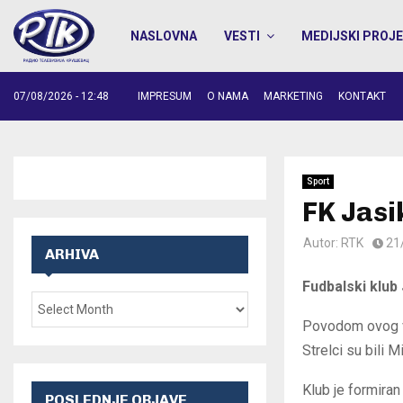
NASLOVNA
VESTI
MEDIJSKI PROJE
07/08/2026 - 12:48
IMPRESUM
O NAMA
MARKETING
KONTAKT
Sport
FK Jasi
Autor:
RTK
21
ARHIVA
Fudbalski klub
Povodom ovog vre
Strelci su bili 
Klub je formira
POSLEDNJE OBJAVE