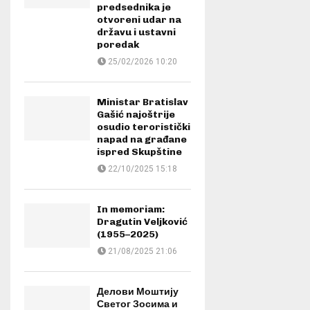
predsednika je
otvoreni udar na
državu i ustavni
poredak
25/02/2026 10:20
Ministar Bratislav
Gašić najoštrije
osudio teroristički
napad na građane
ispred Skupštine
22/10/2025 15:18
In memoriam:
Dragutin Veljković
(1955–2025)
21/08/2025 21:06
Делови Моштију
Светог Зосима и