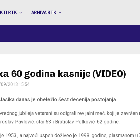
KTI RTK
ARHIVA RTK
ka 60 godina kasnije (VIDEO)
/09/2013 15:54
 Jasika danas je obeležio šest decenija postojanja
dnog jubileja vetarani su odigrali revijalni meč, koji je završen
Miroslav Pavlović, star 63 i Bratislav Petković, 62 godine.
n je 1953., a najveći uspeh doživeo je 1998. godine, plasmanom u