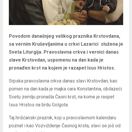
Povodom današnjeg velikog praznika Krstovdana,
sa vernim Kruševljanima u crkvi Lazarici služena je
Sveta Liturgija. Pravoslavna crkva i vernici danas
slave Krstovdan, uspomenu na dan kada je
pronađen krst na kojem je razapet Isus Hristos.
Srpska pravoslavna crkva danas slavi Krstovdan, kao
pomen na dan kada je majka cara Konstantina, obilazeći
Svetu zemlju pronašla Časni krst, na kome je raspet
Isus Hristos na brdu Golgota.
Taj hrišćanski praznik, koji u pravoslavnom kalendaru
poznat i kao Vozviždenje Časnog krsta, slavi se još od