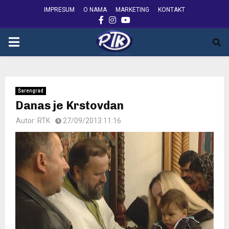
IMPRESUM
O NAMA
MARKETING
KONTAKT
FACEBOOK
INSTAGRAM
YOUTUBE
PRIMARY
MENU
Šarengrad
Danas je Krstovdan
Autor:
RTK
27/09/2013 11:16