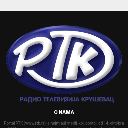
O NAMA
Portal RTK (www.rtk.rs) je najmlađi medij, koji postoji od 14. oktobra