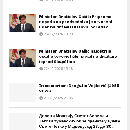
Ministar Bratislav Gašić: Priprema
napada na predsednika je otvoreni
udar na državu i ustavni poredak
25/02/2026 10:20
Ministar Bratislav Gašić najoštrije
osudio teroristički napad na građane
ispred Skupštine
22/10/2025 15:18
In memoriam: Dragutin Veljković (1955–
2025)
21/08/2025 21:06
Делови Моштију Светог Зосима и
Јакова туманских биће пренете у Цркву
Свете Петке у Мајдеву, од 27. до 30.