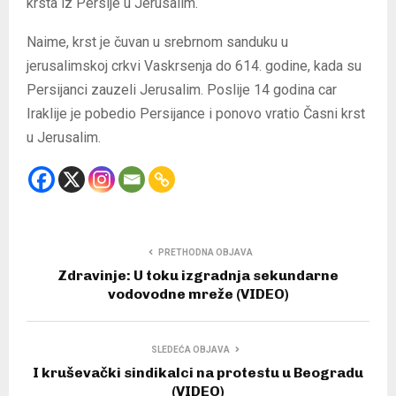
krsta iz Persije u Jerusalim.
Naime, krst je čuvan u srebrnom sanduku u
jerusalimskoj crkvi Vaskrsenja do 614. godine, kada su
Persijanci zauzeli Jerusalim. Poslije 14 godina car
Iraklije je pobedio Persijance i ponovo vratio Časni krst
u Jerusalim.
PRETHODNA OBJAVA
Zdravinje: U toku izgradnja sekundarne
vodovodne mreže (VIDEO)
SLEDEĆA OBJAVA
I kruševački sindikalci na protestu u Beogradu
(VIDEO)