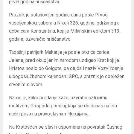
prvih godina hrišćanstva.
Praznik je ustanovljen godinu dana posle Prvog
vaseljenskog sabora u Nikeji 326. godine, održanog u
doba cara Konstantina, koji je Milanskim ediktom 313.
godine, ozvaničio hrišćanstvo.
Tadašnji patrijarh Makarije je posle otkrića carice
Jelene, pred okupljenim narodom uzdigao Krst koji je
Hristos nosio do Golgote, pa otuda i naziv Vozviždenje
u bogoslužbenom kalendaru SPC, a praznik je obeležen
crvenim slovom.
Narod je, kako predanje kaže, uzvratio patrijarhu
molitvom, Gospode pomiluj, koja se do danas na isti
način peva na pravoslavnim liturgijama.
Na Krstovdan se slavi i uspomena na povratak Časnog