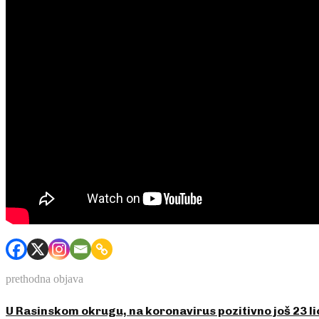
prethodna objava
U Rasinskom okrugu, na koronavirus pozitivno još 23 li