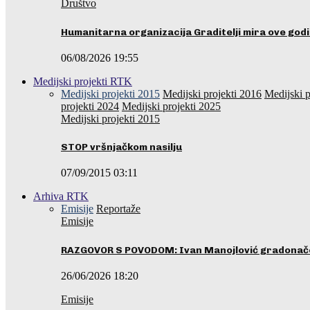
Društvo
Humanitarna organizacija Graditelji mira ove godi
06/08/2026 19:55
Medijski projekti RTK
Medijski projekti 2015
Medijski projekti 2016
Medijski p
projekti 2024
Medijski projekti 2025
Medijski projekti 2015
STOP vršnjačkom nasilju
07/09/2015 03:11
Arhiva RTK
Emisije
Reportaže
Emisije
RAZGOVOR S POVODOM: Ivan Manojlović gradonače
26/06/2026 18:20
Emisije