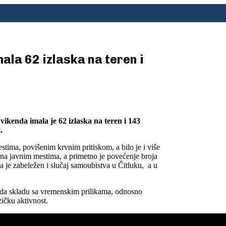
la 62 izlaska na teren i
kenda imala je 62 izlaska na teren i 143
.
stima, povišenim krvnim pritiskom, a bilo je i više
 na javnim mestima, a primetno je povećenje broja
a je zabeležen i slučaj samoubistva u Čitluku, a u
 i da skladu sa vremenskim prilikama, odnosno
ičku aktivnost.