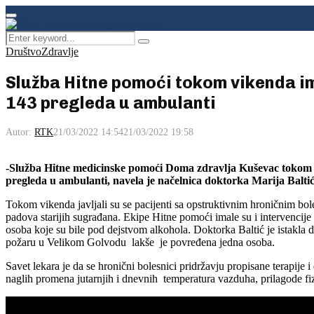
Facebook
Instagram
Youtube
Primary
Menu
Search
Pretraga
for:
Društvo
Zdravlje
Služba Hitne pomoći tokom vikenda ima
143 pregleda u ambulanti
Autor:
RTK
21/03/2022 14:54
21/03/2022 19:58
-Služba Hitne medicinske pomoći Doma zdravlja Kuševac tokom vi
pregleda u ambulanti, navela je načelnica doktorka Marija Baltić
Tokom vikenda javljali su se pacijenti sa opstruktivnim hroničnim bole
padova starijih sugrađana. Ekipe Hitne pomoći imale su i intervencije
osoba koje su bile pod dejstvom alkohola. Doktorka Baltić je istakla d
požaru u Velikom Golvodu lakše je povređena jedna osoba.
Savet lekara je da se hronični bolesnici pridržavju propisane terapije
naglih promena jutarnjih i dnevnih temperatura vazduha, prilagode fiz