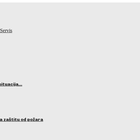
Servis
situacija…
a zaštitu od požara