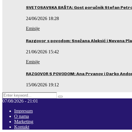
SVETOSAVSKA BAŠTA: Gost poručnik Stefan Petrovi
24/06/2026 18:28
Emisije
Razgovor s povodom: Snežana Aleksić i Nevena Pla
21/06/2026 15:42
Emisije
RAZGOVOR S POVODOM: Ana Prvanov i Darko Ando
15/06/2026 19:12
Search
Pretraga
for:
07/08/2026 - 21:01
Impresum
O nama
Marketing
Kontakt