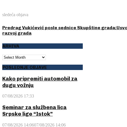
sledeća objava
Predrag Vukićević posle sednice Skupštine grada:Usvoje
razvoj grada
ARHIVA
ARHIVA
POSLEDNJE OBJAVE
Kako pripremiti automobil za
dugu vožnju
07/08/2026 17:33
Seminar za službena lica
Srpske lige “Istok”
07/08/2026 14:06
07/08/2026 14:06