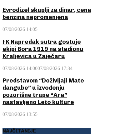
Evrodizel skuplji za dinar, cena
benzina nepromenjena
07/08/2026 14:05
FK Napredak sutra gostuje
ekipi Bora 1919 na stadionu
Kraljevica u Zaječaru
07/08/2026 14:00
07/08/2026 17:34
Predstavom “Doživljaji Mate
dangube” u izvođenju
pozorišne trupe “Ara”
nastavljeno Leto kulture
07/08/2026 13:55
NAJČITANIJE