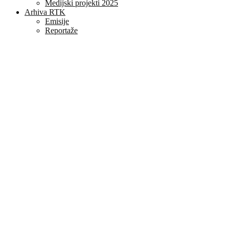
Medijski projekti 2025
Arhiva RTK
Emisije
Reportaže