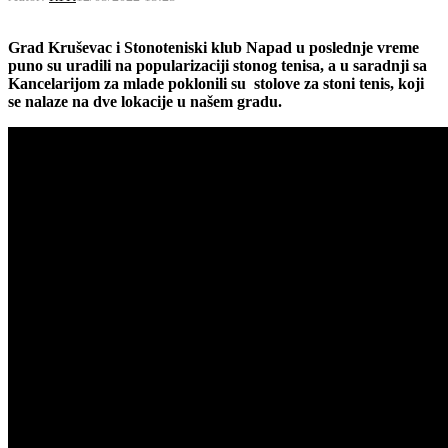
Grad Kruševac i Stonoteniski klub Napad u poslednje vreme
puno su uradili na popularizaciji stonog tenisa, a u saradnji sa
Kancelarijom za mlade poklonili su stolove za stoni tenis, koji
se nalaze na dve lokacije u našem gradu.