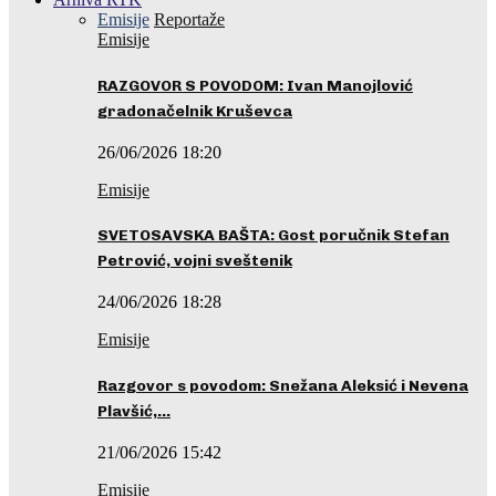
Emisije
Reportaže
Emisije
RAZGOVOR S POVODOM: Ivan Manojlović
gradonačelnik Kruševca
26/06/2026 18:20
Emisije
SVETOSAVSKA BAŠTA: Gost poručnik Stefan
Petrović, vojni sveštenik
24/06/2026 18:28
Emisije
Razgovor s povodom: Snežana Aleksić i Nevena
Plavšić,…
21/06/2026 15:42
Emisije