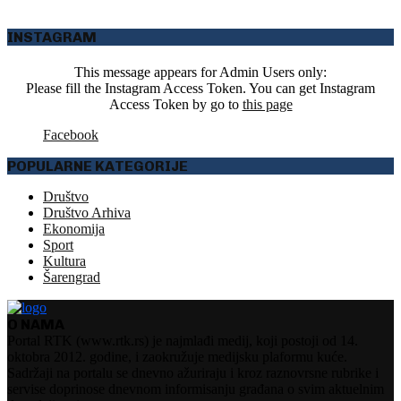
INSTAGRAM
This message appears for Admin Users only:
Please fill the Instagram Access Token. You can get Instagram
Access Token by go to
this page
Facebook
POPULARNE KATEGORIJE
Društvo
Društvo Arhiva
Ekonomija
Sport
Kultura
Šarengrad
O NAMA
Portal RTK (www.rtk.rs) je najmlađi medij, koji postoji od 14.
oktobra 2012. godine, i zaokružuje medijsku plaformu kuće.
Sadržaji na portalu se dnevno ažuriraju i kroz raznovrsne rubrike i
servise doprinose dnevnom informisanju građana o svim aktuelnim