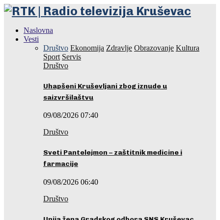
Naslovna
Vesti
Društvo
Ekonomija
Zdravlje
Obrazovanje
Kultura
Sport
Servis
Društvo
Uhapšeni Kruševljani zbog iznude u
saizvršilaštvu
09/08/2026 07:40
Društvo
Sveti Pantelejmon – zaštitnik medicine i
farmacije
09/08/2026 06:40
Društvo
Unija žena Gradskog odbora SNS Kruševac