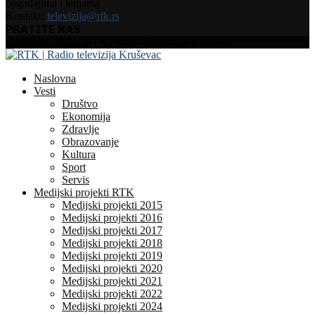
događajima i temama.
Kontakt:
televizija@rtk.rs
PRATITE NAS
Facebook
Instagram
Youtube
Copyright 2025 - RTK | Radio Televizija Kruševac
Naslovna
Vesti
Društvo
Ekonomija
Zdravlje
Obrazovanje
Kultura
Sport
Servis
Medijski projekti RTK
Medijski projekti 2015
Medijski projekti 2016
Medijski projekti 2017
Medijski projekti 2018
Medijski projekti 2019
Medijski projekti 2020
Medijski projekti 2021
Medijski projekti 2022
Medijski projekti 2024