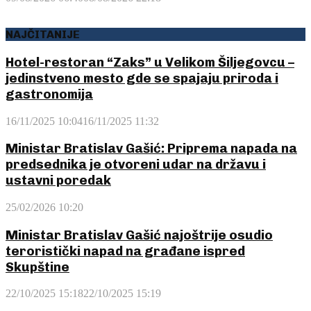
NAJČITANIJE
Hotel-restoran “Zaks” u Velikom Šiljegovcu –
jedinstveno mesto gde se spajaju priroda i
gastronomija
16/11/2025 10:04
16/11/2025 11:32
Ministar Bratislav Gašić: Priprema napada na
predsednika je otvoreni udar na državu i
ustavni poredak
25/02/2026 10:20
Ministar Bratislav Gašić najoštrije osudio
teroristički napad na građane ispred
Skupštine
22/10/2025 15:18
22/10/2025 15:19