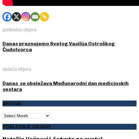
prethodna objava
Danas praznujemo Svetog Vasilija Ostroškog
Čudotvorca
sledeća objava
Danas se obeležava Međunarodni dan medicinskih
sestara
ARHIVA
ARHIVA
POSLEDNJE OBJAVE