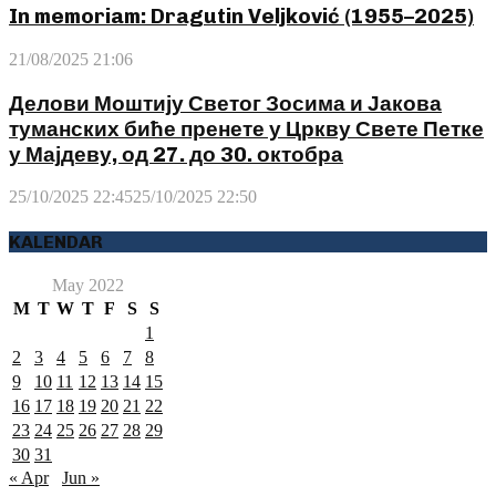
In memoriam: Dragutin Veljković (1955–2025)
21/08/2025 21:06
Делови Моштију Светог Зосима и Јакова
туманских биће пренете у Цркву Свете Петке
у Мајдеву, од 27. до 30. октобра
25/10/2025 22:45
25/10/2025 22:50
KALENDAR
May 2022
M
T
W
T
F
S
S
1
2
3
4
5
6
7
8
9
10
11
12
13
14
15
16
17
18
19
20
21
22
23
24
25
26
27
28
29
30
31
« Apr
Jun »