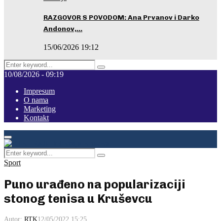
RAZGOVOR S POVODOM: Ana Prvanov i Darko
Andonov,…
15/06/2026 19:12
Search
Pretraga
for:
10/08/2026 - 09:19
Impresum
O nama
Marketing
Kontakt
Facebook
Instagram
Youtube
Primary
Menu
Search
Pretraga
for:
Sport
Puno urađeno na popularizaciji
stonog tenisa u Kruševcu
Autor:
RTK
12/05/2022 15:25