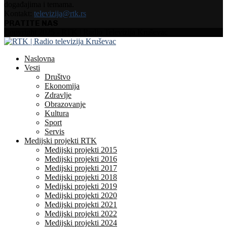
događajima i temama.
Kontakt:
televizija@rtk.rs
PRATITE NAS
Facebook
Instagram
Youtube
Copyright 2025 - RTK | Radio Televizija Kruševac
Naslovna
Vesti
Društvo
Ekonomija
Zdravlje
Obrazovanje
Kultura
Sport
Servis
Medijski projekti RTK
Medijski projekti 2015
Medijski projekti 2016
Medijski projekti 2017
Medijski projekti 2018
Medijski projekti 2019
Medijski projekti 2020
Medijski projekti 2021
Medijski projekti 2022
Medijski projekti 2024