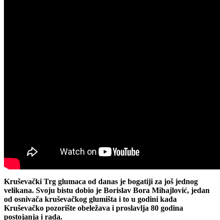
Kruševački Trg glumaca od danas je bogatiji za još jednog
velikana. Svoju bistu dobio je Borislav Bora Mihajlović, jedan
od osnivača kruševačkog glumišta i to u godini kada
Kruševačko pozorište obeležava i proslavlja 80 godina
postojanja i rada.