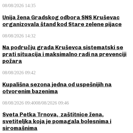
08/08/2026 14:35
Unija žena Gradskog odbora SNS Kruševac
organizovala štand kod Stare zelene pijace
08/08/2026 14:32
Na području grada Kruševca sistematski se
prati situacija i maksimalno radi na prevenciji
požara
08/08/2026 09:42
Kupališna sezona jedna od uspešnijih na
otvorenim bazenima
08/08/2026 09:40
08/08/2026 09:46
Sveta Petka Trnova, zaštitnice žena,
svetiteljka koja je pomagala bolesnima i
siromašnima