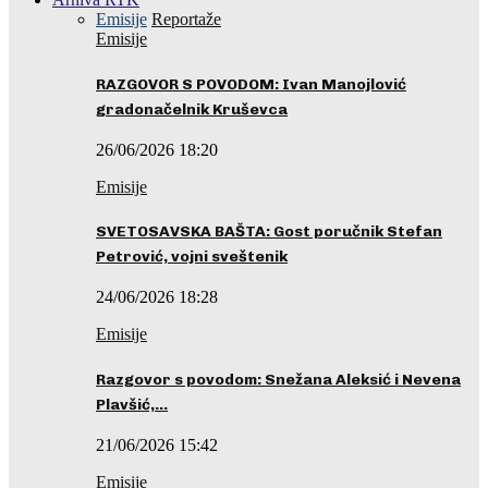
Emisije
Reportaže
Emisije
RAZGOVOR S POVODOM: Ivan Manojlović
gradonačelnik Kruševca
26/06/2026 18:20
Emisije
SVETOSAVSKA BAŠTA: Gost poručnik Stefan
Petrović, vojni sveštenik
24/06/2026 18:28
Emisije
Razgovor s povodom: Snežana Aleksić i Nevena
Plavšić,…
21/06/2026 15:42
Emisije