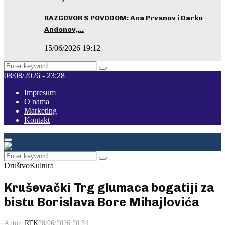
RAZGOVOR S POVODOM: Ana Prvanov i Darko
Andonov,…
15/06/2026 19:12
Search
Pretraga
for:
08/08/2026 - 23:28
Impresum
O nama
Marketing
Kontakt
Facebook
Instagram
Youtube
Primary
Menu
Search
Pretraga
for:
Društvo
Kultura
Kruševački Trg glumaca bogatiji za
bistu Borislava Bore Mihajlovića
Autor:
RTK
28/06/2026 20:54