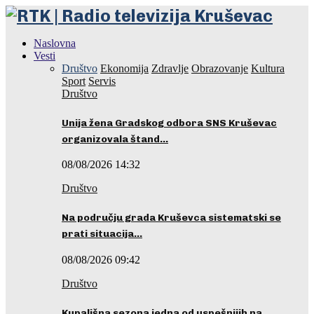
Naslovna
Vesti
Društvo
Ekonomija
Zdravlje
Obrazovanje
Kultura
Sport
Servis
Društvo
Unija žena Gradskog odbora SNS Kruševac
organizovala štand…
08/08/2026 14:32
Društvo
Na području grada Kruševca sistematski se
prati situacija…
08/08/2026 09:42
Društvo
Kupališna sezona jedna od uspešnijih na