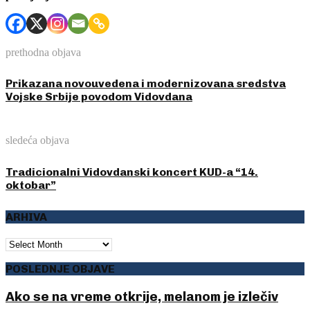
prethodna objava
Prikazana novouvedena i modernizovana sredstva
Vojske Srbije povodom Vidovdana
sledeća objava
Tradicionalni Vidovdanski koncert KUD-a “14.
oktobar”
ARHIVA
ARHIVA
POSLEDNJE OBJAVE
Ako se na vreme otkrije, melanom je izlečiv