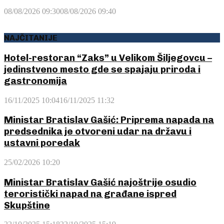
08/08/2026 09:30
08/08/2026 09:40
NAJČITANIJE
Hotel-restoran “Zaks” u Velikom Šiljegovcu –
jedinstveno mesto gde se spajaju priroda i
gastronomija
16/11/2025 10:04
16/11/2025 11:32
Ministar Bratislav Gašić: Priprema napada na
predsednika je otvoreni udar na državu i
ustavni poredak
25/02/2026 10:20
Ministar Bratislav Gašić najoštrije osudio
teroristički napad na građane ispred
Skupštine