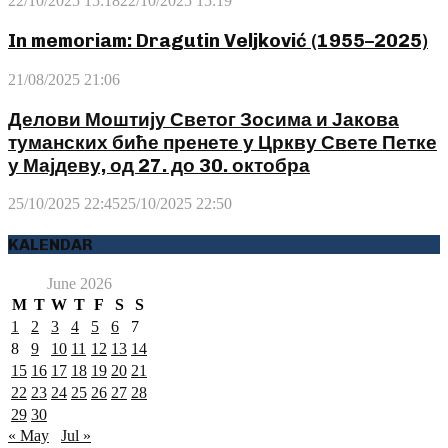
22/10/2025 15:18
22/10/2025 15:19
In memoriam: Dragutin Veljković (1955–2025)
21/08/2025 21:06
Делови Моштију Светог Зосима и Јакова
туманских биће пренете у Цркву Свете Петке
у Мајдеву, од 27. до 30. октобра
25/10/2025 22:45
25/10/2025 22:50
KALENDAR
June 2026
M
T
W
T
F
S
S
1
2
3
4
5
6
7
8
9
10
11
12
13
14
15
16
17
18
19
20
21
22
23
24
25
26
27
28
29
30
« May
Jul »