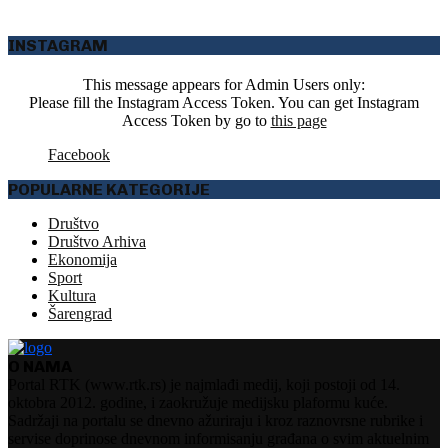
INSTAGRAM
This message appears for Admin Users only:
Please fill the Instagram Access Token. You can get Instagram
Access Token by go to
this page
Facebook
POPULARNE KATEGORIJE
Društvo
Društvo Arhiva
Ekonomija
Sport
Kultura
Šarengrad
O NAMA
Portal RTK (www.rtk.rs) je najmlađi medij, koji postoji od 14.
oktobra 2012. godine, i zaokružuje medijsku plaformu kuće.
Sadržaji na portalu se dnevno ažuriraju i kroz raznovrsne rubrike i
servise doprinose dnevnom informisanju građana o svim aktuelnim