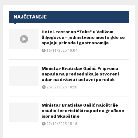
NAJČITANIJE
Hotel-restoran “Zaks” u Velikom
Šiljegovcu – jedinstveno mesto gde se
spajaju priroda i gastronomija
16/11/2025 10:04
Ministar Bratislav Gašić: Priprema
napada na predsednika je otvoreni
udar na državu i ustavni poredak
25/02/2026 10:20
Ministar Bratislav Gašić najoštrije
osudio teroristički napad na građane
ispred Skupštine
22/10/2025 15:18