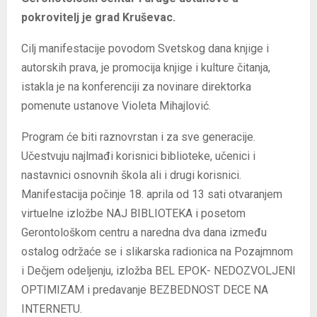
pokrovitelj je grad Kruševac.
Cilj manifestacije povodom Svetskog dana knjige i
autorskih prava, je promocija knjige i kulture čitanja,
istakla je na konferenciji za novinare direktorka
pomenute ustanove Violeta Mihajlović.
Program će biti raznovrstan i za sve generacije.
Učestvuju najlmađi korisnici biblioteke, učenici i
nastavnici osnovnih škola ali i drugi korisnici.
Manifestacija počinje 18. aprila od 13 sati otvaranjem
virtuelne izložbe NAJ BIBLIOTEKA i posetom
Gerontološkom centru a naredna dva dana između
ostalog održaće se i slikarska radionica na Pozajmnom
i Dečjem odeljenju, izložba BEL EPOK- NEDOZVOLJENI
OPTIMIZAM i predavanje BEZBEDNOST DECE NA
INTERNETU.