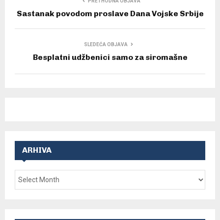
PRETHODNA OBJAVA
Sastanak povodom proslave Dana Vojske Srbije
SLEDEĆA OBJAVA
Besplatni udžbenici samo za siromašne
ARHIVA