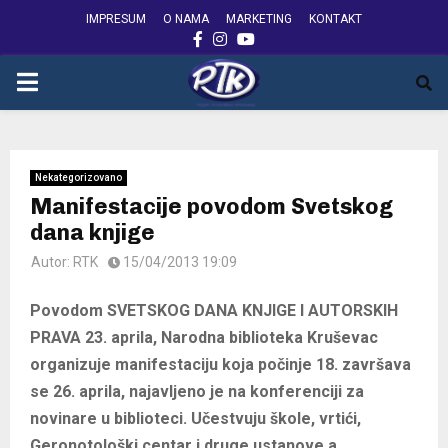
IMPRESUM
O NAMA
MARKETING
KONTAKT
FACEBOOK
INSTAGRAM
YOUTUBE
PRIMARY
MENU
Nekategorizovano
Manifestacije povodom Svetskog
dana knjige
Autor:
RTK
15/04/2013 19:09
Povodom SVETSKOG DANA KNJIGE I AUTORSKIH
PRAVA 23. aprila, Narodna biblioteka Kruševac
organizuje manifestaciju koja počinje 18. završava
se 26. aprila, najavljeno je na konferenciji za
novinare u biblioteci. Učestvuju škole, vrtići,
Geronotološki centar i druge ustanove a