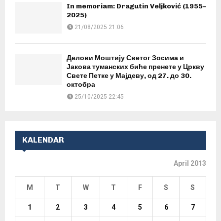
In memoriam: Dragutin Veljković (1955–
2025)
21/08/2025 21:06
Делови Моштију Светог Зосима и
Јакова туманских биће пренете у Цркву
Свете Петке у Мајдеву, од 27. до 30.
октобра
25/10/2025 22:45
KALENDAR
April 2013
M
T
W
T
F
S
S
1
2
3
4
5
6
7