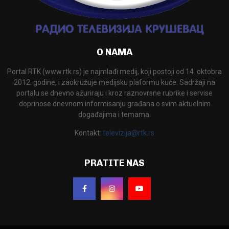
O NAMA
Portal RTK (www.rtk.rs) je najmlađi medij, koji postoji od 14. oktobra
2012. godine, i zaokružuje medijsku plaformu kuće. Sadržaji na
portalu se dnevno ažuriraju i kroz raznovrsne rubrike i servise
doprinose dnevnom informisanju građana o svim aktuelnim
događajima i temama.
Kontakt:
televizija@rtk.rs
PRATITE NAS