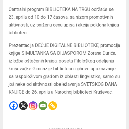
Centralni program BIBLIOTEKA NA TRGU održaće se
23. aprila od 10 do 17 časova, sa nizom promotivnih
aktivnosti, uz sniženu cenu upisa i akciju poklona knjiga
biblioteci.
Prezentacija DEČJE DIGITALNE BIBLIOTEKE, promocija
knjige SIMULTANKA SA DIJASPOROM Zorana Đurića,
izložba oštećenih knjiga, poseta Filološkog odeljenja
kruševačke Gimnazije biblioteci i njihovo upoznavanje
sa raspoloživom građom iz oblasti lingvistike, samo su
još neke od aktivnosti obeležavanja SVETSKOG DANA
KNJIGE do 26. aprila u Narodnoj biblioteci Kruševac.