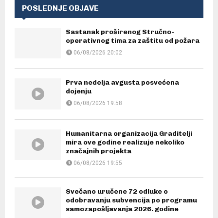
POSLEDNJE OBJAVE
Sastanak proširenog Stručno-
operativnog tima za zaštitu od požara
06/08/2026 20:02
Prva nedelja avgusta posvećena
dojenju
06/08/2026 19:58
Humanitarna organizacija Graditelji
mira ove godine realizuje nekoliko
značajnih projekta
06/08/2026 19:55
Svečano uručene 72 odluke o
odobravanju subvencija po programu
samozapošljavanja 2026. godine