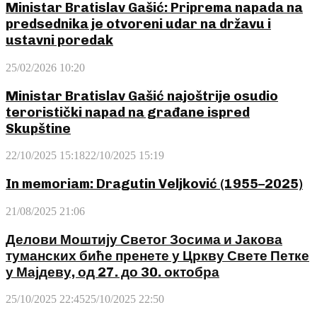
Ministar Bratislav Gašić: Priprema napada na
predsednika je otvoreni udar na državu i
ustavni poredak
25/02/2026 10:20
Ministar Bratislav Gašić najoštrije osudio
teroristički napad na građane ispred
Skupštine
22/10/2025 15:18
22/10/2025 15:19
In memoriam: Dragutin Veljković (1955–2025)
21/08/2025 21:06
Делови Моштију Светог Зосима и Јакова
туманских биће пренете у Цркву Свете Петке
у Мајдеву, од 27. до 30. октобра
25/10/2025 22:45
25/10/2025 22:50