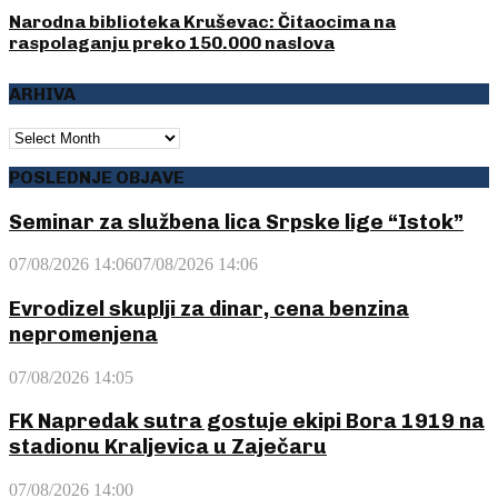
Narodna biblioteka Kruševac: Čitaocima na
raspolaganju preko 150.000 naslova
ARHIVA
ARHIVA
POSLEDNJE OBJAVE
Seminar za službena lica Srpske lige “Istok”
07/08/2026 14:06
07/08/2026 14:06
Evrodizel skuplji za dinar, cena benzina
nepromenjena
07/08/2026 14:05
FK Napredak sutra gostuje ekipi Bora 1919 na
stadionu Kraljevica u Zaječaru
07/08/2026 14:00