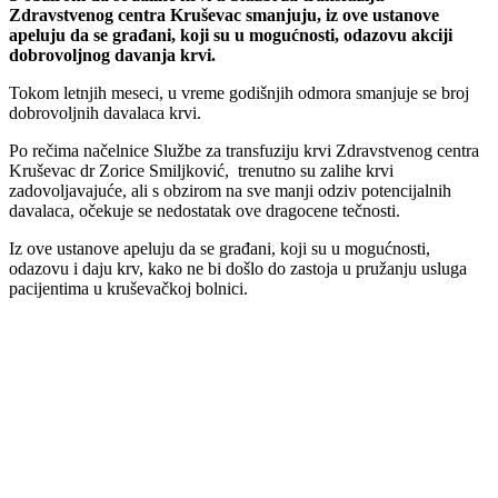
Zdravstvenog centra Kruševac smanjuju, iz ove ustanove
apeluju da se građani, koji su u mogućnosti, odazovu akciji
dobrovoljnog davanja krvi.
Tokom letnjih meseci, u vreme godišnjih odmora smanjuje se broj
dobrovoljnih davalaca krvi.
Po rečima načelnice Službe za transfuziju krvi Zdravstvenog centra
Kruševac dr Zorice Smiljković, trenutno su zalihe krvi
zadovoljavajuće, ali s obzirom na sve manji odziv potencijalnih
davalaca, očekuje se nedostatak ove dragocene tečnosti.
Iz ove ustanove apeluju da se građani, koji su u mogućnosti,
odazovu i daju krv, kako ne bi došlo do zastoja u pružanju usluga
pacijentima u kruševačkoj bolnici.