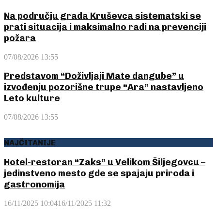
Na području grada Kruševca sistematski se
prati situacija i maksimalno radi na prevenciji
požara
07/08/2026 13:55
Predstavom “Doživljaji Mate dangube” u
izvođenju pozorišne trupe “Ara” nastavljeno
Leto kulture
07/08/2026 13:55
NAJČITANIJE
Hotel-restoran “Zaks” u Velikom Šiljegovcu –
jedinstveno mesto gde se spajaju priroda i
gastronomija
16/11/2025 10:04
16/11/2025 11:32