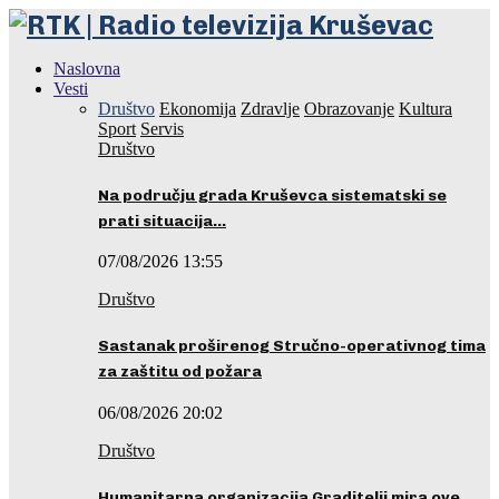
Naslovna
Vesti
Društvo
Ekonomija
Zdravlje
Obrazovanje
Kultura
Sport
Servis
Društvo
Na području grada Kruševca sistematski se
prati situacija…
07/08/2026 13:55
Društvo
Sastanak proširenog Stručno-operativnog tima
za zaštitu od požara
06/08/2026 20:02
Društvo
Humanitarna organizacija Graditelji mira ove