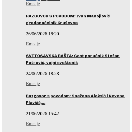
Emisije
RAZGOVOR S POVODOM: Ivan Manojlović
gradonačelnik Kruševca
26/06/2026 18:20
Emisije
SVETOSAVSKA BAŠTA: Gost poručnik Stefan
Petrović, vojni sveštenik
24/06/2026 18:28
Emisije
Razgovor s povodom: Snežana Aleksić i Nevena
Plavšić,…
21/06/2026 15:42
Emisije