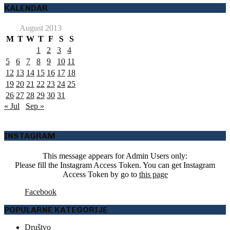
KALENDAR
August 2013
M
T
W
T
F
S
S
1
2
3
4
5
6
7
8
9
10
11
12
13
14
15
16
17
18
19
20
21
22
23
24
25
26
27
28
29
30
31
« Jul
Sep »
INSTAGRAM
This message appears for Admin Users only:
Please fill the Instagram Access Token. You can get Instagram
Access Token by go to
this page
Facebook
POPULARNE KATEGORIJE
Društvo