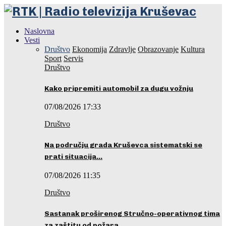
Naslovna
Vesti
Društvo
Ekonomija
Zdravlje
Obrazovanje
Kultura
Sport
Servis
Društvo
Kako pripremiti automobil za dugu vožnju
07/08/2026 17:33
Društvo
Na području grada Kruševca sistematski se
prati situacija…
07/08/2026 11:35
Društvo
Sastanak proširenog Stručno-operativnog tima
za zaštitu od požara