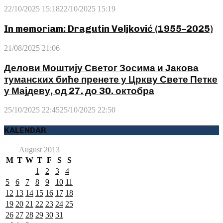
22/10/2025 15:18
22/10/2025 15:19
In memoriam: Dragutin Veljković (1955–2025)
21/08/2025 21:06
Делови Моштију Светог Зосима и Јакова
туманских биће пренете у Цркву Свете Петке
у Мајдеву, од 27. до 30. октобра
25/10/2025 22:45
25/10/2025 22:50
KALENDAR
August 2013
M
T
W
T
F
S
S
1
2
3
4
5
6
7
8
9
10
11
12
13
14
15
16
17
18
19
20
21
22
23
24
25
26
27
28
29
30
31