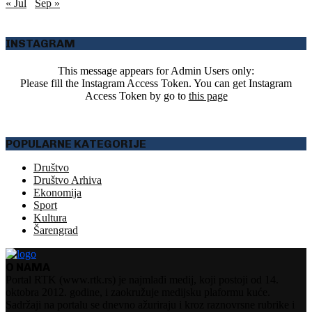
« Jul
Sep »
INSTAGRAM
This message appears for Admin Users only:
Please fill the Instagram Access Token. You can get Instagram
Access Token by go to
this page
POPULARNE KATEGORIJE
Društvo
Društvo Arhiva
Ekonomija
Sport
Kultura
Šarengrad
O NAMA
Portal RTK (www.rtk.rs) je najmlađi medij, koji postoji od 14.
oktobra 2012. godine, i zaokružuje medijsku plaformu kuće.
Sadržaji na portalu se dnevno ažuriraju i kroz raznovrsne rubrike i