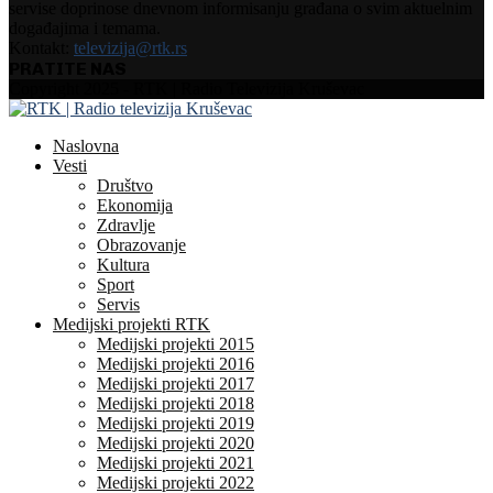
servise doprinose dnevnom informisanju građana o svim aktuelnim
događajima i temama.
Kontakt:
televizija@rtk.rs
PRATITE NAS
Facebook
Instagram
Youtube
Copyright 2025 - RTK | Radio Televizija Kruševac
Naslovna
Vesti
Društvo
Ekonomija
Zdravlje
Obrazovanje
Kultura
Sport
Servis
Medijski projekti RTK
Medijski projekti 2015
Medijski projekti 2016
Medijski projekti 2017
Medijski projekti 2018
Medijski projekti 2019
Medijski projekti 2020
Medijski projekti 2021
Medijski projekti 2022