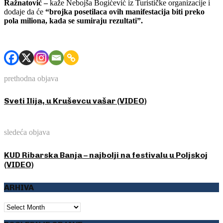
Ražnatović –
kaže Nebojša Bogićević iz Turističke organizacije i
dodaje da će
“brojka posetilaca ovih manifestacija biti preko
pola miliona, kada se sumiraju rezultati”.
prethodna objava
Sveti Ilija, u Kruševcu vašar (VIDEO)
sledeća objava
KUD Ribarska Banja – najbolji na festivalu u Poljskoj
(VIDEO)
ARHIVA
ARHIVA