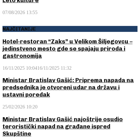
Leto kulture
07/08/2026 13:55
NAJČITANIJE
Hotel-restoran “Zaks” u Velikom Šiljegovcu –
jedinstveno mesto gde se spajaju priroda i
gastronomija
16/11/2025 10:04
16/11/2025 11:32
Ministar Bratislav Gašić: Priprema napada na
predsednika je otvoreni udar na državu i
ustavni poredak
25/02/2026 10:20
Ministar Bratislav Gašić najoštrije osudio
teroristički napad na građane ispred
Skupštine