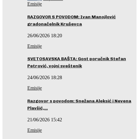
Emisije
RAZGOVOR S POVODOM: Ivan Manojlović
gradonačelnik Kruševca
26/06/2026 18:20
Emisije
SVETOSAVSKA BAŠTA: Gost poručnik Stefan
Petrović, vojni sveštenik
24/06/2026 18:28
Emisije
Razgovor s povodom: Snežana Aleksić i Nevena
Plavšić,…
21/06/2026 15:42
Emisije