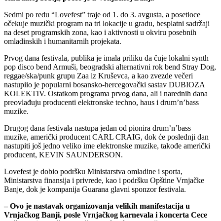
Sedmi po redu “Lovefest” traje od 1. do 3. avgusta, a posetioce
očekuje muzički program na tri lokacije u gradu, besplatni sadržaji
na deset programskih zona, kao i aktivnosti u okviru posebnih
omladinskih i humanitarnih projekata.
Prvog dana festivala, publika je imala priliku da čuje lokalni synth
pop disco bend Armuši, beogradski alternativni rok bend Stray Dog,
reggae/ska/punk grupu Zaa iz Kruševca, a kao zvezde večeri
nastupiio je popularni bosansko-hercegovački sastav DUBIOZA
KOLEKTIV. Ostatkom programa prvog dana, ali i narednih dana
preovlađuju producenti elektronske techno, haus i drum’n’bass
muzike.
Drugog dana festivala nastupa jedan od pionira drum’n’bass
muzike, američki producent CARL CRAIG, dok će poslednji dan
nastupiti još jedno veliko ime elektronske muzike, takođe američki
producent, KEVIN SAUNDERSON.
Lovefest je dobio podršku Ministarstva omladine i sporta,
Ministarstva finansija i privrede, kao i podršku Opštine Vrnjačke
Banje, dok je kompanija Guarana glavni sponzor festivala.
– Ovo je nastavak organizovanja velikih manifestacija u
Vrnjačkog Banji, posle Vrnjačkog karnevala i koncerta Cece