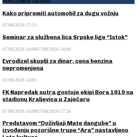
POSLEDNJE OBJAVE
Kako pripremiti automobil za dugu vožnju
07/08/2026 17:33
Seminar za službena lica Srpske lige “Istok”
07/08/2026 14:06
07/08/2026 14:06
Evrodizel skuplji za dinar, cena benzina
nepromenjena
07/08/2026 14:05
FK Napredak sutra gostuje ekipi Bora 1919 na
stadionu Kraljevica u Zaječaru
07/08/2026 14:00
07/08/2026 17:34
Predstavom “Doživljaji Mate dangube” u
izvođenju pozorišne trupe “Ara” nastavljeno