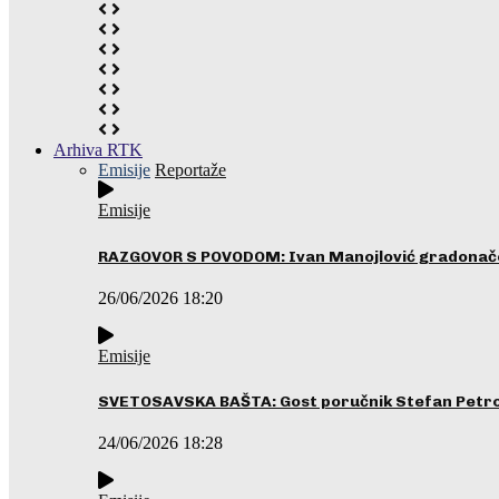
Arhiva RTK
Emisije
Reportaže
Emisije
RAZGOVOR S POVODOM: Ivan Manojlović gradonače
26/06/2026 18:20
Emisije
SVETOSAVSKA BAŠTA: Gost poručnik Stefan Petrovi
24/06/2026 18:28