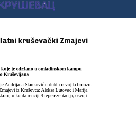
latni kruševački Zmajevi
, koje je održano u omladinskom kampu
ro Kruševljana
k je Andrijana Stanković u dublu osvojila bronzu.
 Zmajevi iz Kruševca: Aleksa Lutovac i Marija
oru, u konkurenciji 9 reperezentacija, osvoji