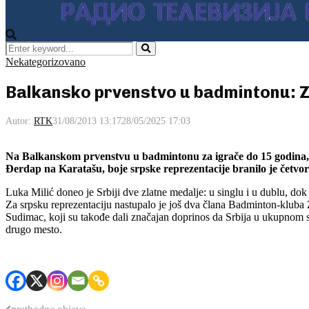
Search
for:
Pretraga
Nekategorizovano
Balkansko prvenstvo u badmintonu: Z
Autor:
RTK
31/08/2013 13:17
28/05/2025 17:03
Na Balkanskom prvenstvu u badmintonu za igrače do 15 godina
Đerdap na Karatašu, boje srpske reprezentacije branilo je četvo
Luka Milić doneo je Srbiji dve zlatne medalje: u singlu i u dublu, do
Za srpsku reprezentaciju nastupalo je još dva člana Badminton-kluba
Sudimac, koji su takođe dali značajan doprinos da Srbija u ukupnom sk
drugo mesto.