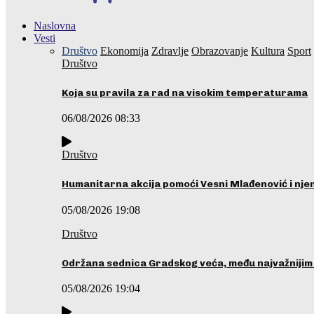
Naslovna
Vesti
Društvo
Ekonomija
Zdravlje
Obrazovanje
Kultura
Sport
Društvo
Koja su pravila za rad na visokim temperaturama
06/08/2026 08:33
Društvo
Humanitarna akcija pomoći Vesni Mlađenović i nje
05/08/2026 19:08
Društvo
Održana sednica Gradskog veća, među najvažniji
05/08/2026 19:04