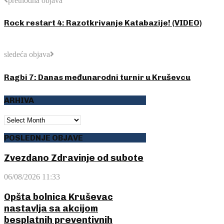
prethodna objava
Rock restart 4: Razotkrivanje Katabazije! (VIDEO)
sledeća objava
Ragbi 7: Danas međunarodni turnir u Kruševcu
ARHIVA
ARHIVA
POSLEDNJE OBJAVE
Zvezdano Zdravinje od subote
06/08/2026 11:33
Opšta bolnica Kruševac
nastavlja sa akcijom
besplatnih preventivnih