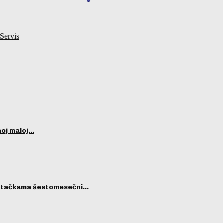
Servis
noj maloj…
m tačkama šestomesečni…