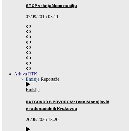
STOP vršnjačkom nasilju
07/09/2015 03:11
Arhiva RTK
Emisije
Reportaže
Emisije
RAZGOVOR S POVODOM: Ivan Manojlović
gradonačelnik Kruševca
26/06/2026 18:20