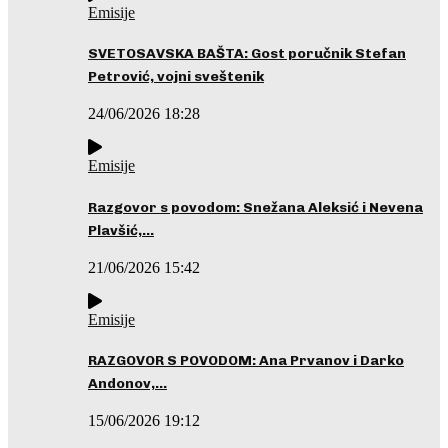
Emisije
SVETOSAVSKA BAŠTA: Gost poručnik Stefan
Petrović, vojni sveštenik
24/06/2026 18:28
Emisije
Razgovor s povodom: Snežana Aleksić i Nevena
Plavšić,…
21/06/2026 15:42
Emisije
RAZGOVOR S POVODOM: Ana Prvanov i Darko
Andonov,…
15/06/2026 19:12