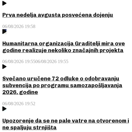
Prva nedelja avgusta posvećena dojenju
06/08/2026 19:58
Humanitarna organizacija Graditelji mira ove
godine realizuje nekoliko značajnih projekta
06/08/2026 19:55
06/08/2026 19:55
Svečano uručene 72 odluke o odobravanju
subvencija po programu samozapošljavanja
2026. godine
06/08/2026 19:52
Upozorenje da se ne pale vatre na otvorenom i
ne spaljuju strnjišta