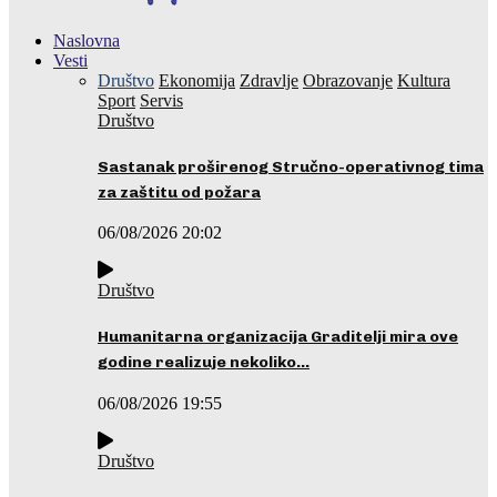
Naslovna
Vesti
Društvo
Ekonomija
Zdravlje
Obrazovanje
Kultura
Sport
Servis
Društvo
Sastanak proširenog Stručno-operativnog tima
za zaštitu od požara
06/08/2026 20:02
Društvo
Humanitarna organizacija Graditelji mira ove
godine realizuje nekoliko…
06/08/2026 19:55
Društvo