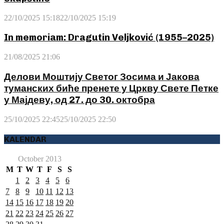
22/10/2025 15:18
22/10/2025 15:19
In memoriam: Dragutin Veljković (1955–2025)
21/08/2025 21:06
Делови Моштију Светог Зосима и Јакова
туманских биће пренете у Цркву Свете Петке
у Мајдеву, од 27. до 30. октобра
25/10/2025 22:45
25/10/2025 22:50
KALENDAR
October 2013
M
T
W
T
F
S
S
1
2
3
4
5
6
7
8
9
10
11
12
13
14
15
16
17
18
19
20
21
22
23
24
25
26
27