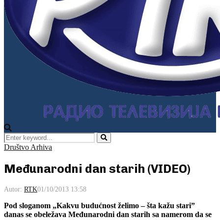
Search
for:
Pretraga
Društvo Arhiva
Međunarodni dan starih (VIDEO)
Autor:
RTK
01/10/2013 13:58
Pod sloganom „Kakvu budućnost želimo – šta kažu stari”
danas se obeležava Međunarodni dan starih sa namerom da se