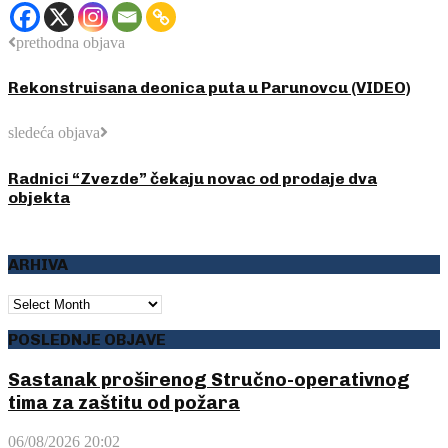
prethodna objava
Rekonstruisana deonica puta u Parunovcu (VIDEO)
sledeća objava
Radnici “Zvezde” čekaju novac od prodaje dva
objekta
ARHIVA
ARHIVA
POSLEDNJE OBJAVE
Sastanak proširenog Stručno-operativnog
tima za zaštitu od požara
06/08/2026 20:02