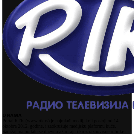
O NAMA
Portal RTK (www.rtk.rs) je najmlađi medij, koji postoji od 14.
oktobra 2012. godine, i zaokružuje medijsku plaformu kuće.
Sadržaji na portalu se dnevno ažuriraju i kroz raznovrsne rubrike i