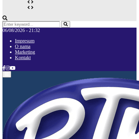
Search
for:
Pretraga
06/08/2026 - 21:32
Impresum
O nama
Marketing
Kontakt
Facebook
Instagram
Youtube
Primary
Menu