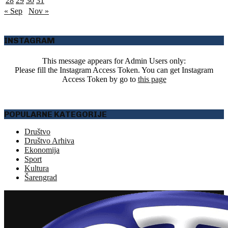
28
29
30
31
« Sep
Nov »
INSTAGRAM
This message appears for Admin Users only:
Please fill the Instagram Access Token. You can get Instagram
Access Token by go to
this page
POPULARNE KATEGORIJE
Društvo
Društvo Arhiva
Ekonomija
Sport
Kultura
Šarengrad