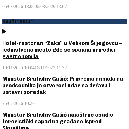
06/08/2026 13:06
06/08/2026 13:07
NAJČITANIJE
Hotel-restoran “Zaks” u Velikom Šiljegovcu –
jedinstveno mesto gde se spajaju priroda i
gastronomija
16/11/2025 10:04
16/11/2025 11:32
Ministar Bratislav Gašić: Priprema napada na
predsednika je otvoreni udar na državu i
ustavni poredak
25/02/2026 10:20
Ministar Bratislav Gašić najoštrije osudio
teroristički napad na građane ispred
Skupštine