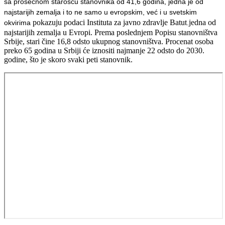
sa prosečnom starošću stanovnika od 41,6 godina, jedna je od
najstarijih zemalja i to ne samo u evropskim, već i u svetskim
pokazuju podaci Instituta za javno zdravlje Batut
jedna od
okvirima
.
najstarijih zemalja u Evropi. Prema poslednjem Popisu stanovništva
Srbije, stari čine 16,8 odsto ukupnog stanovništva. Procenat osoba
preko 65 godina u Srbiji će iznositi najmanje 22 odsto do 2030.
godine, što je skoro svaki peti stanovnik.