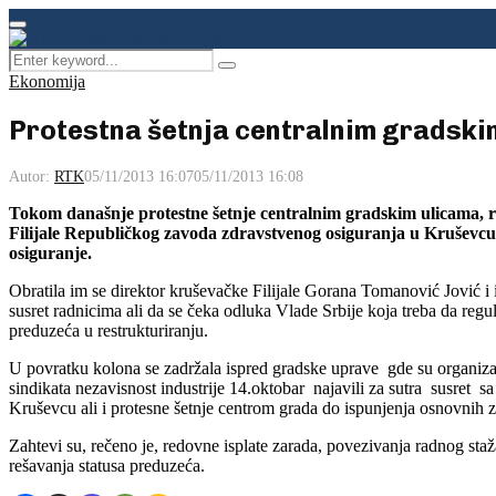
Facebook
Instagram
Youtube
Primary
Menu
Search
Pretraga
for:
Ekonomija
Protestna šetnja centralnim gradski
Autor:
RTK
05/11/2013 16:07
05/11/2013 16:08
Tokom današnje protestne šetnje centralnim gradskim ulicama, ra
Filijale Republičkog zavoda zdravstvenog osiguranja u Kruševcu 
osiguranje.
Obratila im se direktor kruševačke Filijale Gorana Tomanović Jović i is
susret radnicima ali da se čeka odluka Vlade Srbije koja treba da regul
preduzeća u restrukturiranju.
U povratku kolona se zadržala ispred gradske uprave gde su organizat
sindikata nezavisnost industrije 14.oktobar najavili za sutra susret
Kruševcu ali i protesne šetnje centrom grada do ispunjenja osnovnih 
Zahtevi su, rečeno je, redovne isplate zarada, povezivanja radnog staža
rešavanja statusa preduzeća.