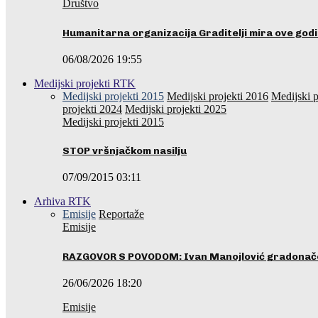
Društvo
Humanitarna organizacija Graditelji mira ove godi
06/08/2026 19:55
Medijski projekti RTK
Medijski projekti 2015
Medijski projekti 2016
Medijski p
projekti 2024
Medijski projekti 2025
Medijski projekti 2015
STOP vršnjačkom nasilju
07/09/2015 03:11
Arhiva RTK
Emisije
Reportaže
Emisije
RAZGOVOR S POVODOM: Ivan Manojlović gradonače
26/06/2026 18:20
Emisije