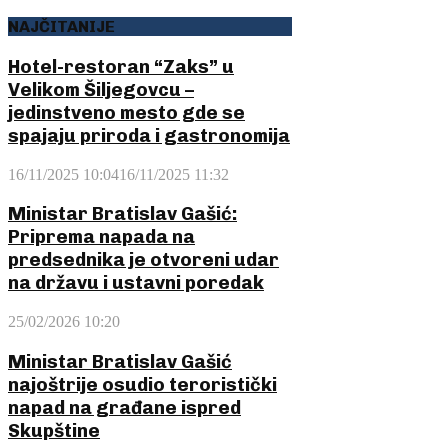
NAJČITANIJE
Hotel-restoran “Zaks” u
Velikom Šiljegovcu –
jedinstveno mesto gde se
spajaju priroda i gastronomija
16/11/2025 10:04
16/11/2025 11:32
Ministar Bratislav Gašić:
Priprema napada na
predsednika je otvoreni udar
na državu i ustavni poredak
25/02/2026 10:20
Ministar Bratislav Gašić
najoštrije osudio teroristički
napad na građane ispred
Skupštine