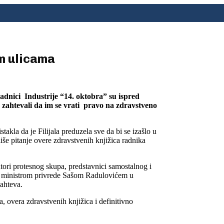
m ulicama
dnici Industrije “14. oktobra” su ispred
zahtevali da im se vrati pravo na zdravstveno
takla da je Filijala preduzela sve da bi se izašlo u
iše pitanje overe zdravstvenih knjižica radnika
ori protesnog skupa, predstavnici samostalnog i
 sa ministrom privrede Sašom Radulovićem u
zahteva.
, overa zdravstvenih knjižica i definitivno