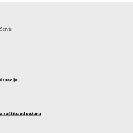
Servis
situacija…
a zaštitu od požara