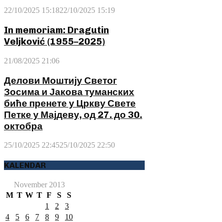
22/10/2025 15:18
22/10/2025 15:19
In memoriam: Dragutin
Veljković (1955–2025)
21/08/2025 21:06
Делови Моштију Светог
Зосима и Јакова туманских
биће пренете у Цркву Свете
Петке у Мајдеву, од 27. до 30.
октобра
25/10/2025 22:45
25/10/2025 22:50
KALENDAR
November 2013
M
T
W
T
F
S
S
1
2
3
4
5
6
7
8
9
10