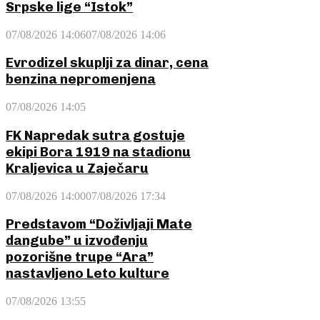
Srpske lige “Istok”
07/08/2026 14:06
07/08/2026 14:06
Evrodizel skuplji za dinar, cena
benzina nepromenjena
07/08/2026 14:05
FK Napredak sutra gostuje
ekipi Bora 1919 na stadionu
Kraljevica u Zaječaru
07/08/2026 14:00
07/08/2026 17:34
Predstavom “Doživljaji Mate
dangube” u izvođenju
pozorišne trupe “Ara”
nastavljeno Leto kulture
07/08/2026 13:55