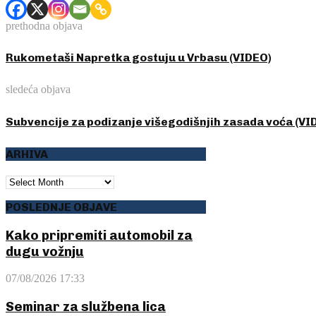
prethodna objava
Rukometaši Napretka gostuju u Vrbasu (VIDEO)
sledeća objava
Subvencije za podizanje višegodišnjih zasada voća (VI
ARHIVA
ARHIVA
POSLEDNJE OBJAVE
Kako pripremiti automobil za
dugu vožnju
07/08/2026 17:33
Seminar za službena lica