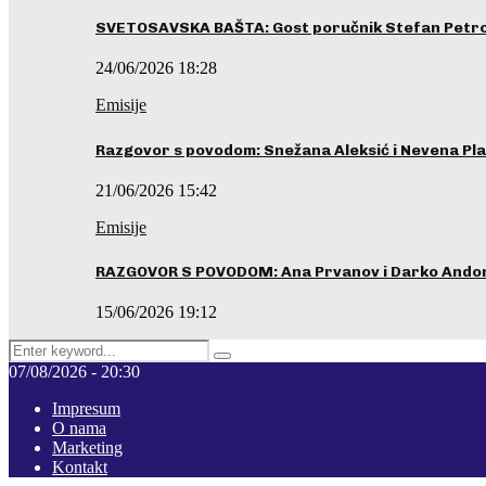
SVETOSAVSKA BAŠTA: Gost poručnik Stefan Petrovi
24/06/2026 18:28
Emisije
Razgovor s povodom: Snežana Aleksić i Nevena Pla
21/06/2026 15:42
Emisije
RAZGOVOR S POVODOM: Ana Prvanov i Darko Ando
15/06/2026 19:12
Search
Pretraga
for:
07/08/2026 - 20:30
Impresum
O nama
Marketing
Kontakt