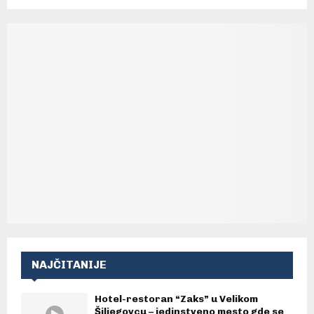
NAJČITANIJE
Hotel-restoran “Zaks” u Velikom
Šiljegovcu – jedinstveno mesto gde se