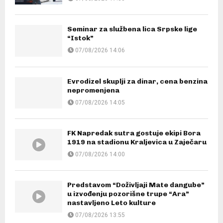
Seminar za službena lica Srpske lige
“Istok”
07/08/2026 14:06
Evrodizel skuplji za dinar, cena benzina
nepromenjena
07/08/2026 14:05
FK Napredak sutra gostuje ekipi Bora
1919 na stadionu Kraljevica u Zaječaru
07/08/2026 14:00
Predstavom “Doživljaji Mate dangube”
u izvođenju pozorišne trupe “Ara”
nastavljeno Leto kulture
07/08/2026 13:55