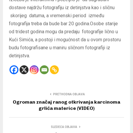
dostave najdržu fotografiju iz detinjstva kao i sličnu
skorijeg datuma, a vremenski period između
fotografija treba da bude bar 20 godina.Osobe starije
od tridest godina mogu da predaju fotografije lično u
Kući Simića, a postoji i mogućnost da u ovom prostoru
budu fotografisane u maniru sličnom fotografiji iz
detinjstva.
PRETHODNA OBJAVA
Ogroman značaj ranog otkrivanja karcinoma
grlića materice (VIDEO)
SLEDEĆA OBJAVA