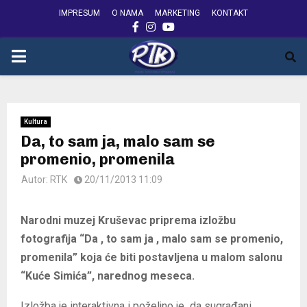
IMPRESUM
O NAMA
MARKETING
KONTAKT
FACEBOOK
INSTAGRAM
YOUTUBE
PRIMARY
MENU
Kultura
Da, to sam ja, malo sam se
promenio, promenila
Autor:
RTK
20/11/2013 11:09
Narodni muzej Kruševac priprema izložbu
fotografija “Da , to sam ja , malo sam se promenio,
promenila” koja će biti postavljena u malom salonu
“Kuće Simića”, narednog meseca.
Izložba je interaktivna i poželjno je da sugrađani