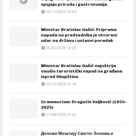
spajaju priroda i gastronomija
16/11/2025 10:04
Ministar Bratislav Gašić: Priprema
napada na predsednika je otvoreni
udar na državu i ustavni poredak
25/02/2026 10:20
Ministar Bratislav Gašić najoštrije
osudio teroristički napad na građane
ispred Skupštine
22/10/2025 15:18
In memoriam: Dragutin Veljković (1955–
2025)
21/08/2025 21:06
Делови Моштију Светог Зосима и