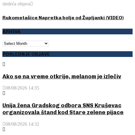
sledeća objava
Rukometašice Napretka bolje od Župljanki (VIDEO)
ARHIVA
ARHIVA
POSLEDNJE OBJAVE
Ako se na vreme otkrije, melanom je izlečiv
08/08/2026 14:35
Unija žena Gradskog odbora SNS Kruševac
organizovala štand kod Stare zelene pijace
08/08/2026 14:32