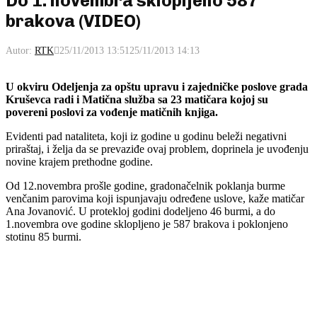
Do 1. novembra sklopljeno 587
brakova (VIDEO)
Autor:
RTK
25/11/2013 13:51
25/11/2013 14:13
U okviru Odeljenja za opštu upravu i zajedničke poslove grada
Kruševca radi i Matična služba sa 23 matičara kojoj su
povereni poslovi za vođenje matičnih knjiga.
Evidenti pad nataliteta, koji iz godine u godinu beleži negativni
priraštaj, i želja da se prevaziđe ovaj problem, doprinela je uvođenju
novine krajem prethodne godine.
Od 12.novembra prošle godine, gradonačelnik poklanja burme
venčanim parovima koji ispunjavaju određene uslove, kaže matičar
Ana Jovanović. U protekloj godini dodeljeno 46 burmi, a do
1.novembra ove godine sklopljeno je 587 brakova i poklonjeno
stotinu 85 burmi.