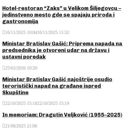
Hotel-restoran “Zaks” u Velikom Šiljegovcu –
jedinstveno mesto gde se spajaju priroda i
gastronomija
16/11/2025 10:04
16/11/2025 11:32
Ministar Bratislav Gašić: Priprema napada na
predsednika je otvoreni udar na državu i
ustavni poredak
25/02/2026 10:20
Ministar Bratislav Gašić najoštrije osudio
teroristički napad na građane ispred
Skupštine
22/10/2025 15:18
22/10/2025 15:19
In memoriam: Dragutin Veljković (1955–2025)
21/08/2025 21:06