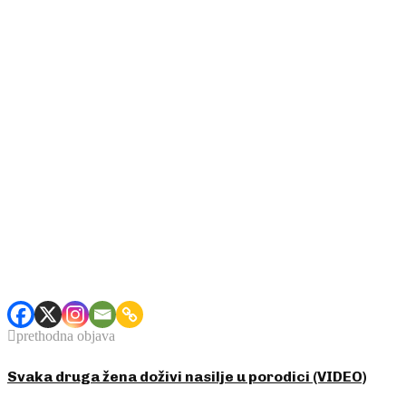
prethodna objava
Svaka druga žena doživi nasilje u porodici (VIDEO)