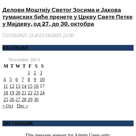
Делови Моштију Светог Зосима и Јакова
туманских биће пренете у Цркву Свете Петке
у Мајдеву, од 27. до 30. октобра
25/10/2025 22:45
25/10/2025 22:50
KALENDAR
November 2013
M
T
W
T
F
S
S
1
2
3
4
5
6
7
8
9
10
11
12
13
14
15
16
17
18
19
20
21
22
23
24
25
26
27
28
29
30
« Oct
Dec »
INSTAGRAM
This message appears for Admin Users only: