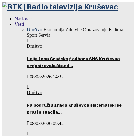
Naslovna
Vesti
Društvo
Ekonomija
Zdravlje
Obrazovanje
Kultura
Sport
Servis
Društvo
Unija žena Gradskog odbora SNS Kruševac
organizovala štand…
08/08/2026 14:32
Društvo
Na području grada Kruševca sistematski se
prati situacija…
08/08/2026 09:42