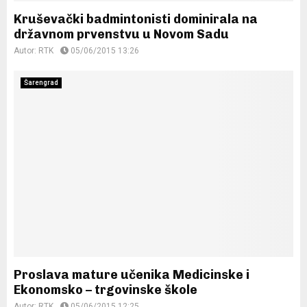
Kruševački badmintonisti dominirala na
državnom prvenstvu u Novom Sadu
Autor:
RTK
05/06/2015 13:26
Šarengrad
Proslava mature učenika Medicinske i
Ekonomsko – trgovinske škole
Autor:
RTK
05/06/2015 12:25