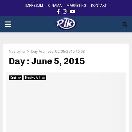
IMPRESUM
O NAMA
MARKETING
KONTAKT
FACEBOOK
INSTAGRAM
YOUTUBE
PRIMARY
MENU
Naslovna
Day Archives: 05/06/2015 16:08
Day : June 5, 2015
Društvo
Društvo Arhiva