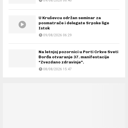
09/08/2026 06:40
U Kruševcu održan seminar za
posmatrače i delegate Srpske lige
Istok
09/08/2026 06:29
Na letnjoj pozornici u Porti Crkve Sveti
Đorđa otvaranje 37. manifestacije
“Zvezdano zdravinje”.
08/08/2026 15:47