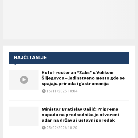
NAJČITANIJE
Hotel-restoran “Zaks” u Velikom
Šiljegovcu – jedinstveno mesto gde se
spajaju priroda i gastronomija
16/11/2025 10:04
Ministar Bratislav Gašić: Priprema
napada na predsednika je otvoreni
udar na državu i ustavni poredak
25/02/2026 10:20