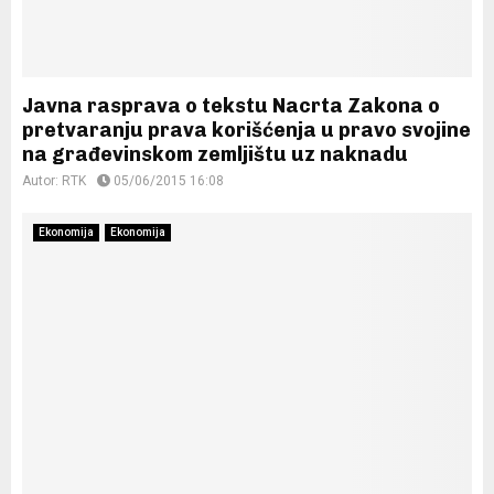
Javna rasprava o tekstu Nacrta Zakona o
pretvaranju prava korišćenja u pravo svojine
na građevinskom zemljištu uz naknadu
Autor:
RTK
05/06/2015 16:08
Ekonomija
Ekonomija