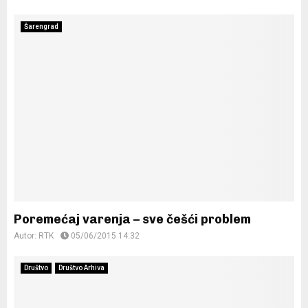
Šarengrad
Poremećaj varenja – sve češći problem
Autor:
RTK
05/06/2015 14:32
Društvo
Društvo Arhiva