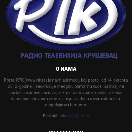
O NAMA
Portal RTK (www.rtk.rs) je najmlađi medij, koji postoji od 14. oktobra
2012. godine, i zaokružuje medijsku plaformu kuće. Sadržaji na
portalu se dnevno ažuriraju i kroz raznovrsne rubrike i servise
doprinose dnevnom informisanju građana o svim aktuelnim
događajima i temama.
Kontakt:
televizija@rtk.rs