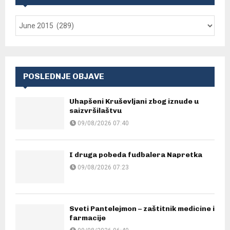
POSLEDNJE OBJAVE
Uhapšeni Kruševljani zbog iznude u
saizvršilaštvu
09/08/2026 07:40
I druga pobeda fudbalera Napretka
09/08/2026 07:23
Sveti Pantelejmon – zaštitnik medicine i
farmacije