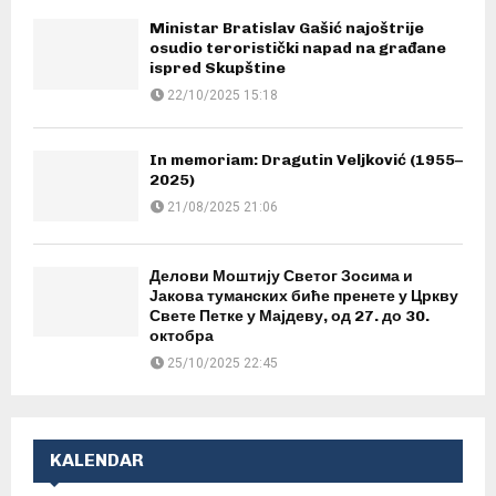
Ministar Bratislav Gašić najoštrije
osudio teroristički napad na građane
ispred Skupštine
22/10/2025 15:18
In memoriam: Dragutin Veljković (1955–
2025)
21/08/2025 21:06
Делови Моштију Светог Зосима и
Јакова туманских биће пренете у Цркву
Свете Петке у Мајдеву, од 27. до 30.
октобра
25/10/2025 22:45
KALENDAR