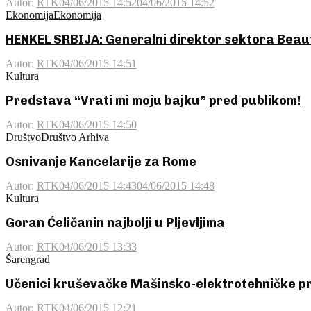
Autor:
RTK
04/06/2015 14:52
04/06/2015 14:52
Ekonomija
Ekonomija
HENKEL SRBIJA: Generalni direktor sektora Beau
Autor:
RTK
04/06/2015 14:51
Kultura
Predstava “Vrati mi moju bajku” pred publikom!
Autor:
RTK
04/06/2015 14:50
Društvo
Društvo Arhiva
Osnivanje Kancelarije za Rome
Autor:
RTK
04/06/2015 14:43
04/06/2015 14:48
Kultura
Goran Ćeličanin najbolji u Pljevljima
Autor:
RTK
04/06/2015 13:33
Šarengrad
Učenici kruševačke Mašinsko-elektrotehničke pr
Autor:
RTK
04/06/2015 12:21