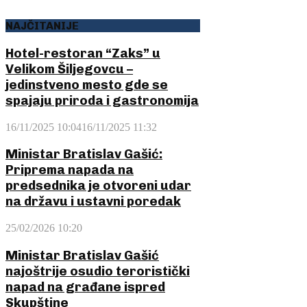
NAJČITANIJE
Hotel-restoran “Zaks” u
Velikom Šiljegovcu –
jedinstveno mesto gde se
spajaju priroda i gastronomija
16/11/2025 10:04
16/11/2025 11:32
Ministar Bratislav Gašić:
Priprema napada na
predsednika je otvoreni udar
na državu i ustavni poredak
25/02/2026 10:20
Ministar Bratislav Gašić
najoštrije osudio teroristički
napad na građane ispred
Skupštine