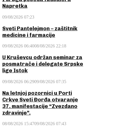
Napretka
09/08/2026 07:23
Sveti Pantelejmon – zaštitnik
medicine i farmacije
09/08/2026 06:40
08/08/2026 22:18
U Kruševcu održan seminar za
posmatrače i delegate Srpske
lige Istok
09/08/2026 06:29
09/08/2026 07:35
Na letnjoj pozornici u Porti
Crkve Sveti Đorđa otvaranje
37. manifestacije “Zvezdano
zdravinje”.
08/08/2026 15:47
09/08/2026 07:43