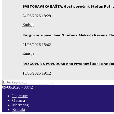
SVETOSAVSKA BAŠTA: Gost poručnik Stefan Petrovi
24/06/2026 18:28
Emisije
Razgovor s povodom: Snežana Aleksić i Nevena Pla
21/06/2026 15:42
Emisije
RAZGOVOR S POVODOM: Ana Prvanov i Darko Ando
15/06/2026 19:12
Search
Pretraga
for:
09/08/2026 - 08:42
Impresum
O nama
Marketing
Kontakt