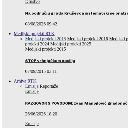
Društvo
Na području grada Kruševca sistematski se prati 
08/08/2026 09:42
Medijski projekti RTK
Medijski projekti 2015
Medijski projekti 2016
Medijski p
projekti 2024
Medijski projekti 2025
Medijski projekti 2015
STOP vršnjačkom nasilju
07/09/2015 03:11
Arhiva RTK
Emisije
Reportaže
Emisije
RAZGOVOR S POVODOM: Ivan Manojlović gradonače
26/06/2026 18:20
Emisije