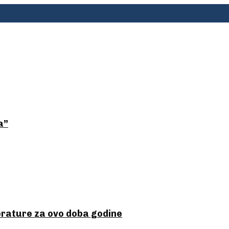
a”
perature za ovo doba godine