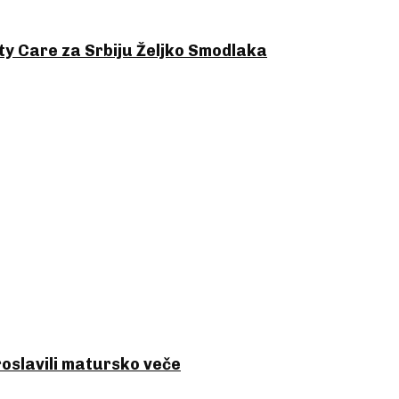
ty Care za Srbiju Željko Smodlaka
oslavili matursko veče