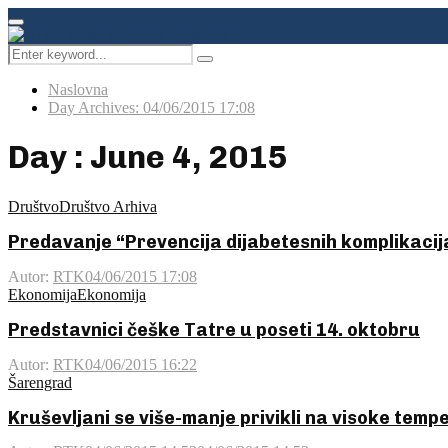
Facebook
Instagram
Youtube
Primary
Menu
Search
Pretraga
for:
Naslovna
Day Archives: 04/06/2015 17:08
Day : June 4, 2015
Društvo
Društvo Arhiva
Predavanje “Prevencija dijabetesnih komplikacij
Autor:
RTK
04/06/2015 17:08
Ekonomija
Ekonomija
Predstavnici češke Tatre u poseti 14. oktobru
Autor:
RTK
04/06/2015 16:22
Šarengrad
Kruševljani se više-manje privikli na visoke tem