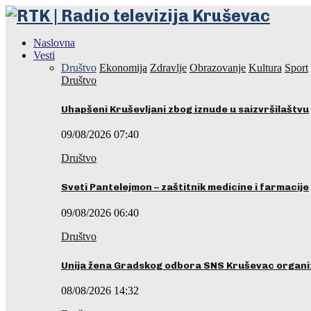
Naslovna
Vesti
Društvo
Ekonomija
Zdravlje
Obrazovanje
Kultura
Sport
Društvo
Uhapšeni Kruševljani zbog iznude u saizvršilaštvu
09/08/2026 07:40
Društvo
Sveti Pantelejmon – zaštitnik medicine i farmacije
09/08/2026 06:40
Društvo
Unija žena Gradskog odbora SNS Kruševac organ
08/08/2026 14:32