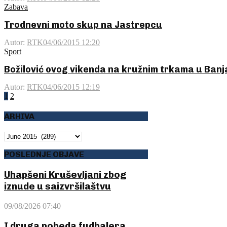
Zabava
Trodnevni moto skup na Jastrepcu
Autor:
RTK
04/06/2015 12:20
Sport
Božilović ovog vikenda na kružnim trkama u Banj
Autor:
RTK
04/06/2015 12:19
Posts
1
2
pagination
ARHIVA
ARHIVA
POSLEDNJE OBJAVE
Uhapšeni Kruševljani zbog
iznude u saizvršilaštvu
09/08/2026 07:40
I druga pobeda fudbalera