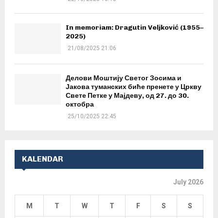
In memoriam: Dragutin Veljković (1955–
2025)
21/08/2025 21:06
Делови Моштију Светог Зосима и
Јакова туманских биће пренете у Цркву
Свете Петке у Мајдеву, од 27. до 30.
октобра
25/10/2025 22:45
KALENDAR
July 2026
M
T
W
T
F
S
S