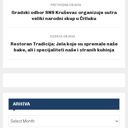
PRETHODNA OBJAVA
Gradski odbor SNS Kruševac organizuje sutra
veliki narodni skup u Čitluku
SLEDEĆA OBJAVA
Restoran Tradicija: Jela koje su spremale naše
bake, ali i specijaliteti naše i stranih kuhinja
ARHIVA