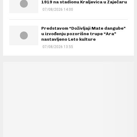
1919 na stadionu Kraljevica u Zaječaru
07/08/2026 14:00
Predstavom “Doživljaji Mate dangube”
u izvođenju pozorišne trupe “Ara”
nastavljeno Leto kulture
07/08/2026 13:55