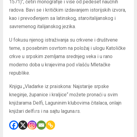
1571)“, četiri monografije i više od pedeset naučnih
radova. Bavi se i kritičkim izdavanjem istorijskih izvora,
kao i prevođenjem sa latinskog, staroitalijanskog i
savremenog italijanskog jezika.
U fokusu njenog istraživanja su crkvene i društvene
teme, s posebnim osvrtom na položaj i ulogu Katoličke
crkve u srpskim zemljama srednjeg veka i u rano
moderno doba u krajevima pod vlašću Mletačke
republike.
Knjigu „Vladarke iz praiskona: Najstarije srpske
kneginje, županice i kraljice“ možete pronaći u svim
knjižarama Delfi, Laguninim klubovima čitalaca, onlajn
knjižari delfi.rs i na sajtu laguna.rs.