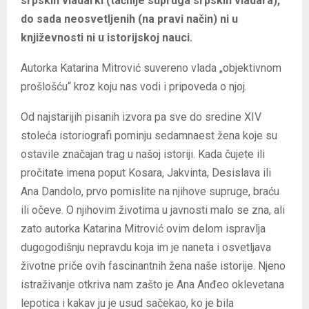
srpskih vladarki (tačnije supruga srpskih vladara),
do sada neosvetljenih (na pravi način) ni u
književnosti ni u istorijskoj nauci.
Autorka Katarina Mitrović suvereno vlada „objektivnom
prošlošću“ kroz koju nas vodi i pripoveda o njoj.
Od najstarijih pisanih izvora pa sve do sredine XIV
stoleća istoriografi pominju sedamnaest žena koje su
ostavile značajan trag u našoj istoriji. Kada čujete ili
pročitate imena poput Kosara, Jakvinta, Desislava ili
Ana Dandolo, prvo pomislite na njihove supruge, braću
ili očeve. O njihovim životima u javnosti malo se zna, ali
zato autorka Katarina Mitrović ovim delom ispravlja
dugogodišnju nepravdu koja im je naneta i osvetljava
životne priče ovih fascinantnih žena naše istorije. Njeno
istraživanje otkriva nam zašto je Ana Anđeo oklevetana
lepotica i kakav ju je usud sačekao, ko je bila