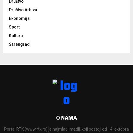
Društvo
Društvo Arhiva
Ekonomija
Sport
Kultura
Šarengrad
O NAMA
Portal RTK (www.rtk.rs) je najmlađi medij, koji postoji od 14. oktobra