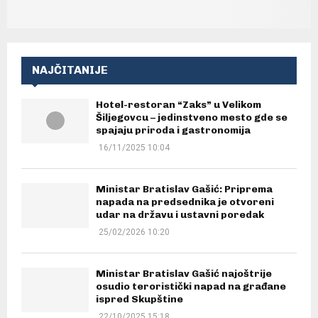
NAJČITANIJE
Hotel-restoran “Zaks” u Velikom
Šiljegovcu – jedinstveno mesto gde se
spajaju priroda i gastronomija
16/11/2025 10:04
Ministar Bratislav Gašić: Priprema
napada na predsednika je otvoreni
udar na državu i ustavni poredak
25/02/2026 10:20
Ministar Bratislav Gašić najoštrije
osudio teroristički napad na građane
ispred Skupštine
22/10/2025 15:18