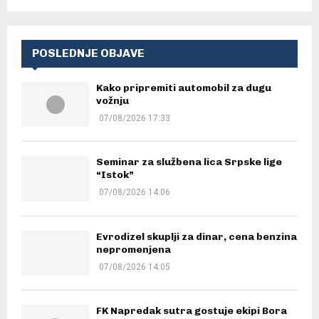
POSLEDNJE OBJAVE
Kako pripremiti automobil za dugu
vožnju
07/08/2026 17:33
Seminar za službena lica Srpske lige
“Istok”
07/08/2026 14:06
Evrodizel skuplji za dinar, cena benzina
nepromenjena
07/08/2026 14:05
FK Napredak sutra gostuje ekipi Bora