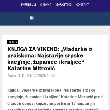
IMPRESUM
O NAMA
MARKETING
KONTAKT
FACEBOOK
INSTAGRAM
YOUTUBE
PRIMARY
MENU
Kultura
KNJIGA ZA VIKEND: „Vladarke iz
praiskona: Najstarije srpske
kneginje, županice i kraljice“
Katarine Mitrović
Autor:
RTK
04/07/2026 10:00
Knjiga „Vladarke iz praiskona: Najstarije srpske
kneginje, županice i kraljice“ Katarine Mitrović pred
čitaoce donosi književne portrete 17 najstarijih