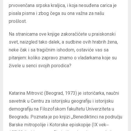
prvovenčana srpska kraljica, i koja nesuđena carica je
pisala pisma i zbog čega su ona važna za našu
prošlost.
Na stranicama ove knjige zakoračićete u praiskonski
svet, naizgled tako dalek, a sudbine ovih hrabrih žena,
neke čak i sa tragičnim ishodom, ostaviće vas sa
pitanjem: koliko zapravo znamo o vladarkama koje su
živele u senci svojih porodica?
Katarina Mitrović (Beograd, 1973) je istoričarka, naučni
savetnik u Centru za istorijsku geografiju i istorijsku
demografiju na Filozofskom fakultetu Univerziteta u
Beogradu. Poznata je po knjizi „Benediktinci na području
Barske mitropolije i Kotorske episkopije (IX vek‒