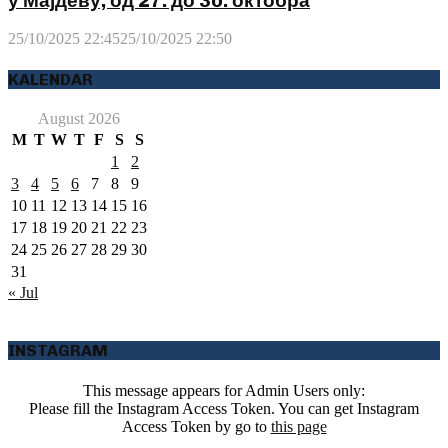
у Мајдеву, од 27. до 30. октобра
25/10/2025 22:45
25/10/2025 22:50
KALENDAR
August 2026
M
T
W
T
F
S
S
1
2
3
4
5
6
7
8
9
10
11
12
13
14
15
16
17
18
19
20
21
22
23
24
25
26
27
28
29
30
31
« Jul
INSTAGRAM
This message appears for Admin Users only:
Please fill the Instagram Access Token. You can get Instagram
Access Token by go to
this page