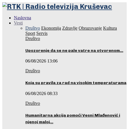
Naslovna
Vesti
Društvo
Ekonomija
Zdravlje
Obrazovanje
Kultura
Sport
Servis
Društvo
Upozorenje da se ne pale vatre na otvorenom…
06/08/2026 13:06
Društvo
Koja su pravila za rad na visokim temperaturama
06/08/2026 08:33
Društvo
Humanitarna akcija pomoći Vesni Mlađenović i
njenoj maloj…