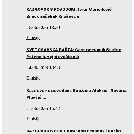
RAZGOVOR S POVODOM: Ivan Manojlović
gradonačelnik Kruševca
26/06/2026 18:20
Emisije
SVETOSAVSKA BAŠTA: Gost poručnik Stefan
Petrović, vojni sveštenik
24/06/2026 18:28
Emisije
Razgovor s povodom: Snežana Aleksić i Nevena
Plavšić,…
21/06/2026 15:42
Emisije
RAZGOVOR S POVODOM: Ana Prvanov i Darko