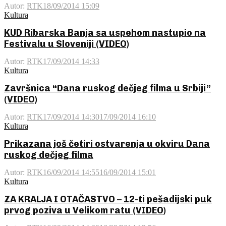
Autor:
RTK
18/09/2014 15:09
Kultura
KUD Ribarska Banja sa uspehom nastupio na
Festivalu u Sloveniji (VIDEO)
Autor:
RTK
17/09/2014 14:33
Kultura
Završnica “Dana ruskog dečjeg filma u Srbiji”
(VIDEO)
Autor:
RTK
17/09/2014 14:30
17/09/2014 16:10
Kultura
Prikazana još četiri ostvarenja u okviru Dana
ruskog dečjeg filma
Autor:
RTK
16/09/2014 14:55
16/09/2014 15:01
Kultura
ZA KRALJA I OTAČASTVO – 12-ti pešadijski puk
prvog poziva u Velikom ratu (VIDEO)