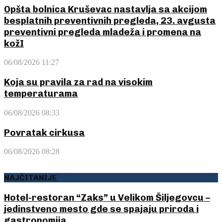
Opšta bolnica Kruševac nastavlja sa akcijom
besplatnih preventivnih pregleda, 23. avgusta
preventivni pregleda mladeža i promena na
kožI
06/08/2026 11:27
Koja su pravila za rad na visokim
temperaturama
06/08/2026 08:33
Povratak cirkusa
06/08/2026 08:28
NAJČITANIJE
Hotel-restoran “Zaks” u Velikom Šiljegovcu –
jedinstveno mesto gde se spajaju priroda i
gastronomija