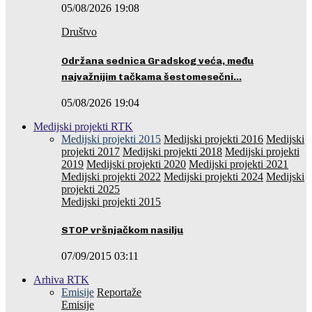
05/08/2026 19:08
Društvo
Održana sednica Gradskog veća, među
najvažnijim tačkama šestomesečni…
05/08/2026 19:04
Medijski projekti RTK
Medijski projekti 2015
Medijski projekti 2016
Medijski
projekti 2017
Medijski projekti 2018
Medijski projekti
2019
Medijski projekti 2020
Medijski projekti 2021
Medijski projekti 2022
Medijski projekti 2024
Medijski
projekti 2025
Medijski projekti 2015
STOP vršnjačkom nasilju
07/09/2015 03:11
Arhiva RTK
Emisije
Reportaže
Emisije