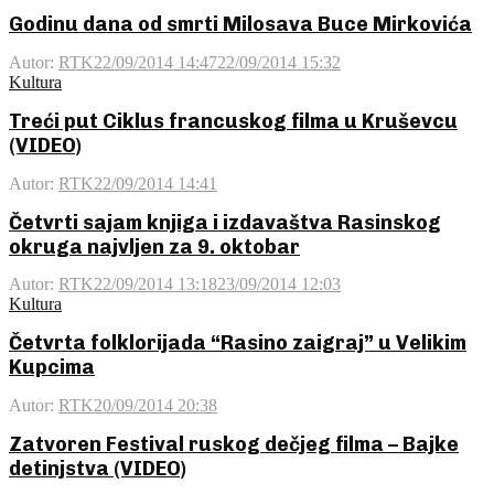
Godinu dana od smrti Milosava Buce Mirkovića
Autor:
RTK
22/09/2014 14:47
22/09/2014 15:32
Kultura
Treći put Ciklus francuskog filma u Kruševcu
(VIDEO)
Autor:
RTK
22/09/2014 14:41
Četvrti sajam knjiga i izdavaštva Rasinskog
okruga najvljen za 9. oktobar
Autor:
RTK
22/09/2014 13:18
23/09/2014 12:03
Kultura
Četvrta folklorijada “Rasino zaigraj” u Velikim
Kupcima
Autor:
RTK
20/09/2014 20:38
Zatvoren Festival ruskog dečjeg filma – Bajke
detinjstva (VIDEO)