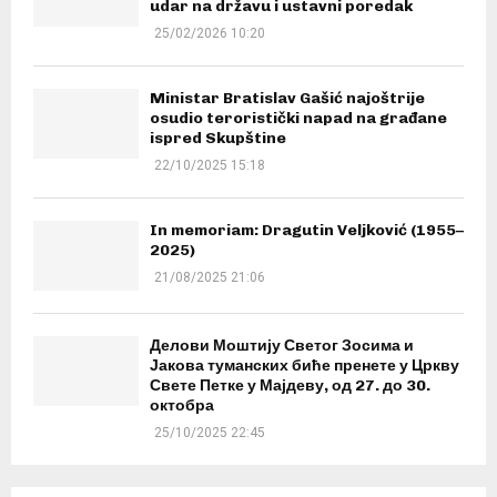
udar na državu i ustavni poredak
25/02/2026 10:20
Ministar Bratislav Gašić najoštrije
osudio teroristički napad na građane
ispred Skupštine
22/10/2025 15:18
In memoriam: Dragutin Veljković (1955–
2025)
21/08/2025 21:06
Делови Моштију Светог Зосима и
Јакова туманских биће пренете у Цркву
Свете Петке у Мајдеву, од 27. до 30.
октобра
25/10/2025 22:45