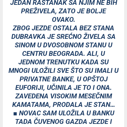
JEDAN RASTANAK SA NJIM NE BIH
PREŽIVELA, ZATO JE BOLJE
OVAKO.
ZBOG JEZDE OSTALA BEZ STANA
DUBRAVKA JE SREĆNO ŽIVELA SA
SINOM U DVOSOBNOM STANU U
CENTRU BEOGRADA. ALI, U
JEDNOM TRENUTKU KADA SU
MNOGI ULOŽILI SVE ŠTO SU IMALI U
PRIVATNE BANKE, U OPŠTOJ
EUFORIJI, UČINILA JE TO I ONA.
ZAVEDENA VISOKIM MESEČNIM
KAMATAMA, PRODALA JE STAN…
■ NOVAC SAM ULOŽILA U BANKU
TADA ČUVENOG GAZDA JEZDE I