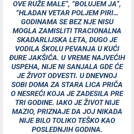
OVE RUŽE MALE”, “BOLUJEM JA”,
“HLADAN VETAR POLJEM PIRI…
GODINAMA SE BEZ NJE NISU
MOGLA ZAMISLITI TRACIONALNA
SKADARLIJSKA LETA, DUGO JE
VODILA ŠKOLU PEVANJA U KUĆI
ĐURE JAKŠIĆA. U VREME NAJVEĆIH
USPEHA, NIJE NI SANJALA GDE ĆE
JE ŽIVOT ODVESTI. U DNEVNOJ
SOBI DOMA ZA STARA LICA PRIČA
O NESREĆI KOJA JE ZADESILA PRE
TRI GODINE. IAKO JE ŽIVOT NIJE
MAZIO, PRIZNAJE DA JOJ NIKADA
NIJE BILO TOLIKO TEŠKO KAO
POSLEDNJIH GODINA.