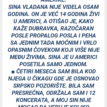
SINA VLADANA NIJE VIDELA OSAM
GODINA. ON JE VEĆ 14 GODINA ŽIVI
U AMERICI, A OTIŠAO JE, KAKO
KAŽE DUBRAVKA, RAZOČARAN
POSLE PROPALOG POSLA I PEHA
SA JEDNIM TADA MOĆNIM I VRLO
OPASNIM ČOVEKOM KOJI VIŠE NIJE
MEĐU ŽIVIMA. SINA JE U AMERICI
POSETILA SAMO JEDNOM.
■ ČETIRI MESECA SAM BILA KOD
NJEGA U ČIKAGU GDE JE OSNOVAO
SRPSKO POZORIŠTE. BILA SAM
PRESREĆNA, ODRŽALA SAM I 12
KONCERATA, A MOJ SIN NIJE