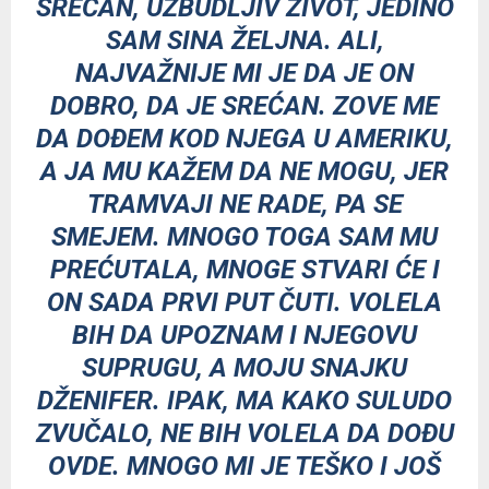
SREĆAN, UZBUDLJIV ŽIVOT, JEDINO
SAM SINA ŽELJNA. ALI,
NAJVAŽNIJE MI JE DA JE ON
DOBRO, DA JE SREĆAN. ZOVE ME
DA DOĐEM KOD NJEGA U AMERIKU,
A JA MU KAŽEM DA NE MOGU, JER
TRAMVAJI NE RADE, PA SE
SMEJEM. MNOGO TOGA SAM MU
PREĆUTALA, MNOGE STVARI ĆE I
ON SADA PRVI PUT ČUTI. VOLELA
BIH DA UPOZNAM I NJEGOVU
SUPRUGU, A MOJU SNAJKU
DŽENIFER. IPAK, MA KAKO SULUDO
ZVUČALO, NE BIH VOLELA DA DOĐU
OVDE. MNOGO MI JE TEŠKO I JOŠ