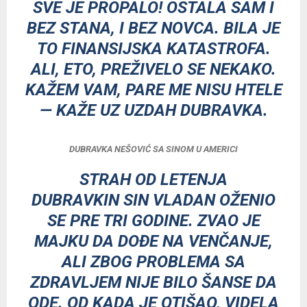
SVE JE PROPALO! OSTALA SAM I
BEZ STANA, I BEZ NOVCA. BILA JE
TO FINANSIJSKA KATASTROFA.
ALI, ETO, PREŽIVELO SE NEKAKO.
KAŽEM VAM, PARE ME NISU HTELE
— KAŽE UZ UZDAH DUBRAVKA.
DUBRAVKA NEŠOVIĆ SA SINOM U AMERICI
STRAH OD LETENJA
DUBRAVKIN SIN VLADAN OŽENIO
SE PRE TRI GODINE. ZVAO JE
MAJKU DA DOĐE NA VENČANJE,
ALI ZBOG PROBLEMA SA
ZDRAVLJEM NIJE BILO ŠANSE DA
ODE. OD KADA JE OTIŠAO, VIDELA