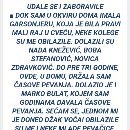
UDALE SE I ZABORAVILE
■ DOK SAM U OKVIRU DOMA IMALA
GARSONJERU, KOJA JE BILA PRAVI
MALI RAJ U CVEĆU, NEKE KOLEGE
SU ME OBILAZILE. DOLAZILI SU
NADA KNEŽEVIĆ, BOBA
STEFANOVIĆ, NOVICA
ZDRAVKOVIĆ. DO PRE TRI GODINE,
OVDE, U DOMU, DRŽALA SAM
ČASOVE PEVANJA. DOLAZIO JE I
MARKO BULAT, KOJEM SAM
GODINAMA DAVALA ČASOVE
PEVANJA. SEĆAM SE, JEDNOM MI
JE DONEO DŽAK VOĆA! OBILAZILE
SU ME I NEKE MLADE PEVAČICE,