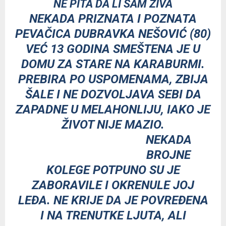
NE PITA DA LI SAM ŽIVA
NEKADA PRIZNATA I POZNATA
PEVAČICA DUBRAVKA NEŠOVIĆ (80)
VEĆ 13 GODINA SMEŠTENA JE U
DOMU ZA STARE NA KARABURMI.
PREBIRA PO USPOMENAMA, ZBIJA
ŠALE I NE DOZVOLJAVA SEBI DA
ZAPADNE U MELAHONLIJU, IAKO JE
ŽIVOT NIJE MAZIO.
NEKADA
BROJNE
KOLEGE POTPUNO SU JE
ZABORAVILE I OKRENULE JOJ
LEĐA. NE KRIJE DA JE POVREĐENA
I NA TRENUTKE LJUTA, ALI