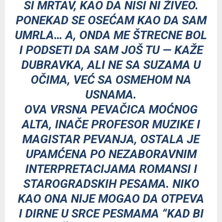
SI MRTAV, KAO DA NISI NI ŽIVEO.
PONEKAD SE OSEĆAM KAO DA SAM
UMRLA… A, ONDA ME ŠTRECNE BOL
I PODSETI DA SAM JOŠ TU — KAŽE
DUBRAVKA, ALI NE SA SUZAMA U
OČIMA, VEĆ SA OSMEHOM NA
USNAMA.
OVA VRSNA PEVAČICA MOĆNOG
ALTA, INAČE PROFESOR MUZIKE I
MAGISTAR PEVANJA, OSTALA JE
UPAMĆENA PO NEZABORAVNIM
INTERPRETACIJAMA ROMANSI I
STAROGRADSKIH PESAMA. NIKO
KAO ONA NIJE MOGAO DA OTPEVA
I DIRNE U SRCE PESMAMA “KAD BI