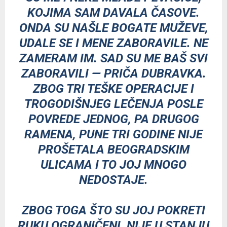
KOJIMA SAM DAVALA ČASOVE.
ONDA SU NAŠLE BOGATE MUŽEVE,
UDALE SE I MENE ZABORAVILE. NE
ZAMERAM IM. SAD SU ME BAŠ SVI
ZABORAVILI — PRIČA DUBRAVKA.
ZBOG TRI TEŠKE OPERACIJE I
TROGODIŠNJEG LEČENJA POSLE
POVREDE JEDNOG, PA DRUGOG
RAMENA, PUNE TRI GODINE NIJE
PROŠETALA BEOGRADSKIM
ULICAMA I TO JOJ MNOGO
NEDOSTAJE.
ZBOG TOGA ŠTO SU JOJ POKRETI
RUKU OGRANIČENI, NIJE U STANJU