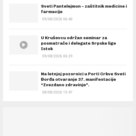
Sveti Pantelejmon – zaštitnik medicine i
farmacije
09/08/2026 06:40
U Kruševcu održan seminar za
posmatrače i delegate Srpske lige
Istok
09/08/2026 06:29
Na letnjoj pozornici u Porti Crkve Sveti
Đorđa otvaranje 37. manifestacije
“Zvezdano zdravinje”.
08/08/2026 15:47