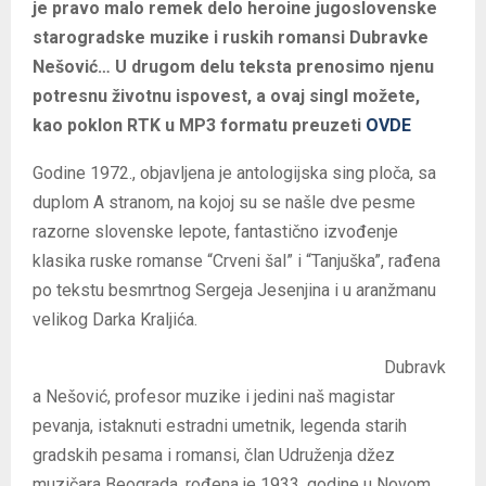
je pravo malo remek delo heroine jugoslovenske
starogradske muzike i ruskih romansi Dubravke
Nešović… U drugom delu teksta prenosimo njenu
potresnu životnu ispovest, a ovaj singl možete,
kao poklon RTK u MP3 formatu preuzeti
OVDE
Godine 1972., objavljena je antologijska sing ploča, sa
duplom A stranom, na kojoj su se našle dve pesme
razorne slovenske lepote, fantastično izvođenje
klasika ruske romanse “Crveni šal” i “Tanjuška”, rađena
po tekstu besmrtnog Sergeja Jesenjina i u aranžmanu
velikog Darka Kraljića.
Dubravk
a Nešović, profesor muzike i jedini naš magistar
pevanja, istaknuti estradni umetnik, legenda starih
gradskih pesama i romansi, član Udruženja džez
muzičara Beograda, rođena je 1933. godine u Novom