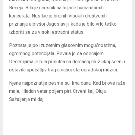
Bečeju. Bila je učesnik na hiljade humanitarnih
koncerata. Nosilac je brojnih visokih društvenih
priznanja u bivšoj Jugoslaviji, kada je bilo vrlo teško
izboriti se za visoki estradni status.
Poznata je po izuzetnim glasovnim mogućnostima,
ogromnog potencijala. Pevala je sa osećajem.
Decenijama je bila prisutna na domaćoj muzičkoj sceni i
ostavila upečatljiv trag u našoj starogradskoj muzici.
Njene najpoznatije pesme su: Ima dana, Kad bi ove ruže
male, Hladan vetar poljem piri, Crveni šal, Oluja,
Sažaljenja mi daj…