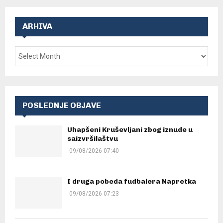
ARHIVA
POSLEDNJE OBJAVE
Uhapšeni Kruševljani zbog iznude u
saizvršilaštvu
09/08/2026 07:40
I druga pobeda fudbalera Napretka
09/08/2026 07:23