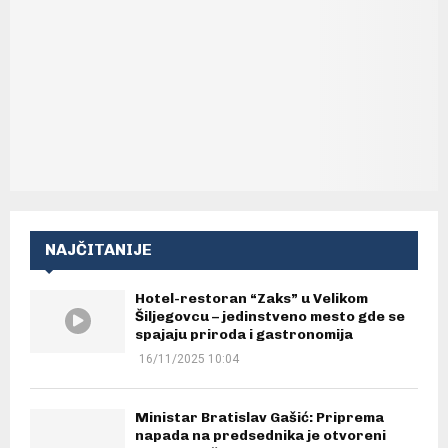
NAJČITANIJE
Hotel-restoran “Zaks” u Velikom
Šiljegovcu – jedinstveno mesto gde se
spajaju priroda i gastronomija
16/11/2025 10:04
Ministar Bratislav Gašić: Priprema
napada na predsednika je otvoreni