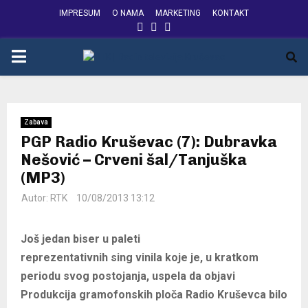
IMPRESUM
O NAMA
MARKETING
KONTAKT
FACEBOOK
INSTAGRAM
YOUTUBE
PRIMARY
MENU
Zabava
PGP Radio Kruševac (7): Dubravka
Nešović – Crveni šal/Tanjuška
(MP3)
Autor:
RTK
10/08/2013 13:12
Još jedan biser u paleti
reprezentativnih sing vinila koje je, u kratkom
periodu svog postojanja, uspela da objavi
Produkcija gramofonskih ploča Radio Kruševca bilo