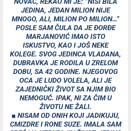
NOVAC, REKAO MI JE: “NISI BILA
JEDINA, JEDAN MILION NIJE
MNOGO, ALI, MILION PO MILION…”
POSLE SAM ČULA DA JE ĐORĐE
MARJANOVIĆ IMAO ISTO
ISKUSTVO, KAO I JOŠ NEKE
KOLEGE. SVOG JEDINCA VLADANA,
DUBRAVKA JE RODILA U ZRELOM
DOBU, SA 42 GODINE. NJEGOVOG
OCA JE LUDO VOLELA, ALI JE
ZAJEDNIČKI ŽIVOT SA NJIM BIO
NEMOGUĆ. IPAK, NI ZA ČIM U
ŽIVOTU NE ŽALI.
■ NISAM OD ONIH KOJI JADIKUJU,
CMIZDRE I RONE SUZE. IMALA SAM