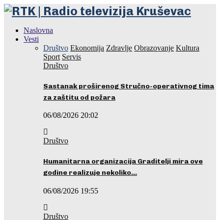
Naslovna
Vesti
Društvo
Ekonomija
Zdravlje
Obrazovanje
Kultura
Sport
Servis
Društvo
Sastanak proširenog Stručno-operativnog tima
za zaštitu od požara
06/08/2026 20:02
Društvo
Humanitarna organizacija Graditelji mira ove
godine realizuje nekoliko…
06/08/2026 19:55
Društvo