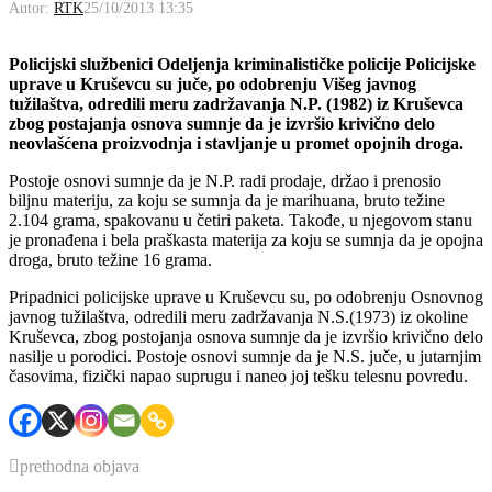
Autor:
RTK
25/10/2013 13:35
Policijski službenici Odeljenja kriminalističke policije Policijske
uprave u Kruševcu su juče, po odobrenju Višeg javnog
tužilaštva, odredili meru zadržavanja N.P. (1982) iz Kruševca
zbog postajanja osnova sumnje da je izvršio krivično delo
neovlašćena proizvodnja i stavljanje u promet opojnih droga.
Postoje osnovi sumnje da je N.P. radi prodaje, držao i prenosio
biljnu materiju, za koju se sumnja da je marihuana, bruto težine
2.104 grama, spakovanu u četiri paketa. Takođe, u njegovom stanu
je pronađena i bela praškasta materija za koju se sumnja da je opojna
droga, bruto težine 16 grama.
Pripadnici policijske uprave u Kruševcu su, po odobrenju Osnovnog
javnog tužilaštva, odredili meru zadržavanja N.S.(1973) iz okoline
Kruševca, zbog postojanja osnova sumnje da je izvršio krivično delo
nasilje u porodici. Postoje osnovi sumnje da je N.S. juče, u jutarnjim
časovima, fizički napao suprugu i naneo joj tešku telesnu povredu.
prethodna objava