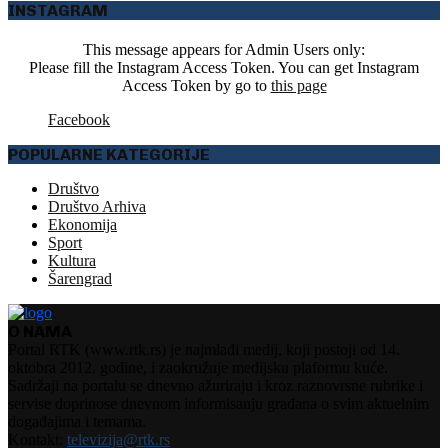
INSTAGRAM
This message appears for Admin Users only:
Please fill the Instagram Access Token. You can get Instagram
Access Token by go to
this page
Facebook
POPULARNE KATEGORIJE
Društvo
Društvo Arhiva
Ekonomija
Sport
Kultura
Šarengrad
O NAMA
Portal RTK (www.rtk.rs) je najmlađi medij, koji postoji od 14.
oktobra 2012. godine, i zaokružuje medijsku plaformu kuće.
Sadržaji na portalu se dnevno ažuriraju i kroz raznovrsne rubrike i
servise doprinose dnevnom informisanju građana o svim aktuelnim
događajima i temama.
Kontakt:
televizija@rtk.rs