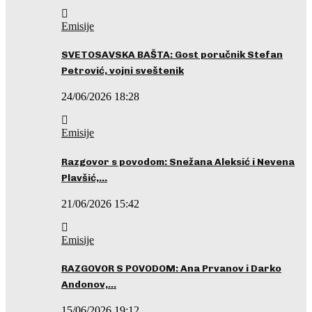
Emisije
SVETOSAVSKA BAŠTA: Gost poručnik Stefan
Petrović, vojni sveštenik
24/06/2026 18:28
Emisije
Razgovor s povodom: Snežana Aleksić i Nevena
Plavšić,…
21/06/2026 15:42
Emisije
RAZGOVOR S POVODOM: Ana Prvanov i Darko
Andonov,…
15/06/2026 19:12