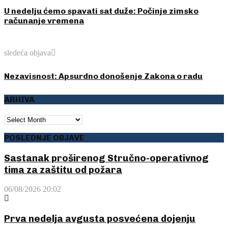
U nedelju ćemo spavati sat duže: Počinje zimsko
računanje vremena
sledeća objava
Nezavisnost: Apsurdno donošenje Zakona o radu
ARHIVA
ARHIVA
POSLEDNJE OBJAVE
Sastanak proširenog Stručno-operativnog
tima za zaštitu od požara
06/08/2026 20:02
Prva nedelja avgusta posvećena dojenju