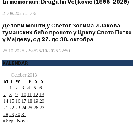
In memoriam: Dragutin Veljković (1955–2025)
21/08/2025 21:06
Делови Моштију Светог Зосима и Јакова
туманских биће пренете у Цркву Свете Петке
у Мајдеву, од 27. до 30. октобра
25/10/2025 22:45
25/10/2025 22:50
KALENDAR
October 2013
M
T
W
T
F
S
S
1
2
3
4
5
6
7
8
9
10
11
12
13
14
15
16
17
18
19
20
21
22
23
24
25
26
27
28
29
30
31
« Sep
Nov »