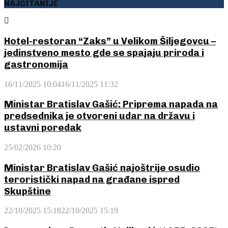
NAJČITANIJE
Hotel-restoran “Zaks” u Velikom Šiljegovcu –
jedinstveno mesto gde se spajaju priroda i
gastronomija
16/11/2025 10:04
16/11/2025 11:32
Ministar Bratislav Gašić: Priprema napada na
predsednika je otvoreni udar na državu i
ustavni poredak
25/02/2026 10:20
Ministar Bratislav Gašić najoštrije osudio
teroristički napad na građane ispred
Skupštine
22/10/2025 15:18
22/10/2025 15:19