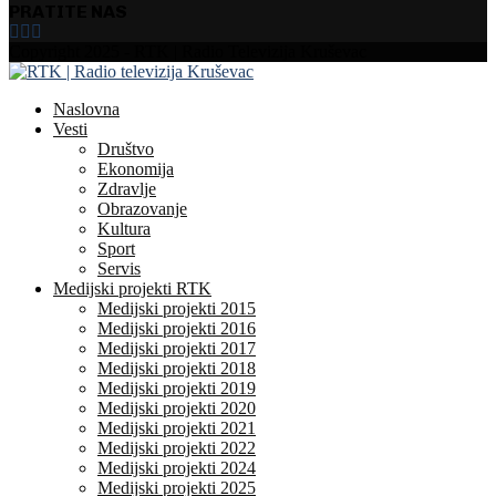
PRATITE NAS
Facebook
Instagram
Youtube
Copyright 2025 - RTK | Radio Televizija Kruševac
Naslovna
Vesti
Društvo
Ekonomija
Zdravlje
Obrazovanje
Kultura
Sport
Servis
Medijski projekti RTK
Medijski projekti 2015
Medijski projekti 2016
Medijski projekti 2017
Medijski projekti 2018
Medijski projekti 2019
Medijski projekti 2020
Medijski projekti 2021
Medijski projekti 2022
Medijski projekti 2024
Medijski projekti 2025