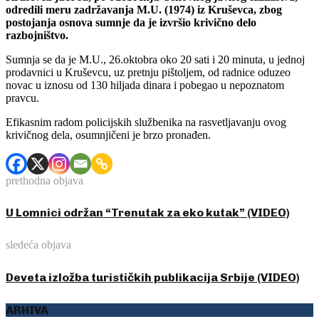
odredili meru zadržavanja M.U. (1974) iz Kruševca, zbog
postojanja osnova sumnje da je izvršio krivično delo
razbojništvo.
Sumnja se da je M.U., 26.oktobra oko 20 sati i 20 minuta, u jednoj
prodavnici u Kruševcu, uz pretnju pištoljem, od radnice oduzeo
novac u iznosu od 130 hiljada dinara i pobegao u nepoznatom
pravcu.
Efikasnim radom policijskih službenika na rasvetljavanju ovog
krivičnog dela, osumnjičeni je brzo pronađen.
prethodna objava
U Lomnici održan “Trenutak za eko kutak” (VIDEO)
sledeća objava
Deveta izložba turističkih publikacija Srbije (VIDEO)
ARHIVA