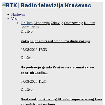
Naslovna
Vesti
Društvo
Ekonomija
Zdravlje
Obrazovanje
Kultura
Sport
Servis
Društvo
Kako pripremiti automobil za dugu vožnju
07/08/2026 17:33
Društvo
Na području grada Kruševca sistematski se
prati situacija…
07/08/2026 11:35
Društvo
Sastanak proširenog Stručno-operativnog tima
za zaštitu od požara