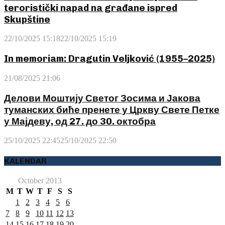
teroristički napad na građane ispred
Skupštine
22/10/2025 15:18
22/10/2025 15:19
In memoriam: Dragutin Veljković (1955–2025)
21/08/2025 21:06
Делови Моштију Светог Зосима и Јакова
туманских биће пренете у Цркву Свете Петке
у Мајдеву, од 27. до 30. октобра
25/10/2025 22:45
25/10/2025 22:50
KALENDAR
October 2013
M
T
W
T
F
S
S
1
2
3
4
5
6
7
8
9
10
11
12
13
14
15
16
17
18
19
20