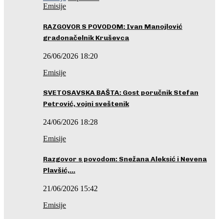
Emisije
RAZGOVOR S POVODOM: Ivan Manojlović
gradonačelnik Kruševca
26/06/2026 18:20
Emisije
SVETOSAVSKA BAŠTA: Gost poručnik Stefan
Petrović, vojni sveštenik
24/06/2026 18:28
Emisije
Razgovor s povodom: Snežana Aleksić i Nevena
Plavšić,…
21/06/2026 15:42
Emisije