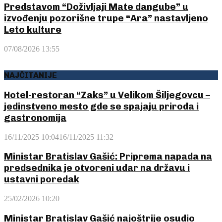
Predstavom “Doživljaji Mate dangube” u
izvođenju pozorišne trupe “Ara” nastavljeno
Leto kulture
07/08/2026 13:55
NAJČITANIJE
Hotel-restoran “Zaks” u Velikom Šiljegovcu –
jedinstveno mesto gde se spajaju priroda i
gastronomija
16/11/2025 10:04
16/11/2025 11:32
Ministar Bratislav Gašić: Priprema napada na
predsednika je otvoreni udar na državu i
ustavni poredak
25/02/2026 10:20
Ministar Bratislav Gašić najoštrije osudio