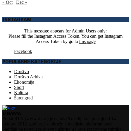
« Oct
Dec »
INSTAGRAM
This message appears for Admin Users only:
Please fill the Instagram Access Token. You can get Instagram
Access Token by go to
this page
Facebook
POPULARNE KATEGORIJE
Društvo
Društvo Arhiva
Ekonomija
Sport
Kultura
Šarengrad
O NAMA
Portal RTK (www.rtk.rs) je najmlađi medij, koji postoji od 14.
oktobra 2012. godine, i zaokružuje medijsku plaformu kuće.
Sadržaji na portalu se dnevno ažuriraju i kroz raznovrsne rubrike i