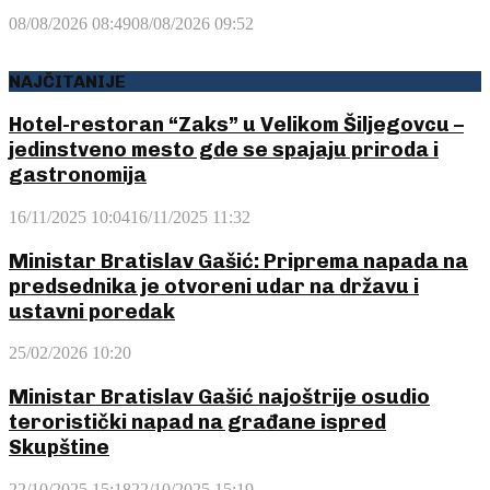
08/08/2026 08:49
08/08/2026 09:52
NAJČITANIJE
Hotel-restoran “Zaks” u Velikom Šiljegovcu –
jedinstveno mesto gde se spajaju priroda i
gastronomija
16/11/2025 10:04
16/11/2025 11:32
Ministar Bratislav Gašić: Priprema napada na
predsednika je otvoreni udar na državu i
ustavni poredak
25/02/2026 10:20
Ministar Bratislav Gašić najoštrije osudio
teroristički napad na građane ispred
Skupštine
22/10/2025 15:18
22/10/2025 15:19