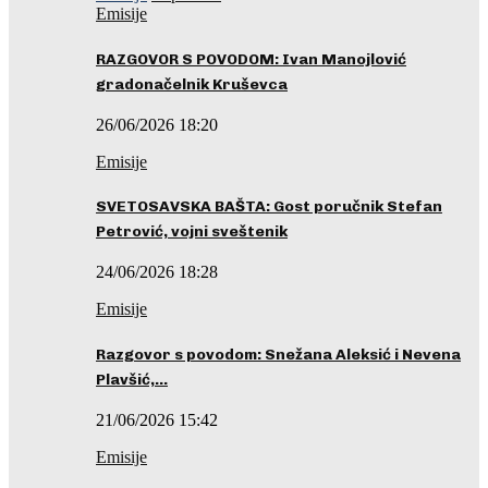
Emisije
RAZGOVOR S POVODOM: Ivan Manojlović
gradonačelnik Kruševca
26/06/2026 18:20
Emisije
SVETOSAVSKA BAŠTA: Gost poručnik Stefan
Petrović, vojni sveštenik
24/06/2026 18:28
Emisije
Razgovor s povodom: Snežana Aleksić i Nevena
Plavšić,…
21/06/2026 15:42
Emisije