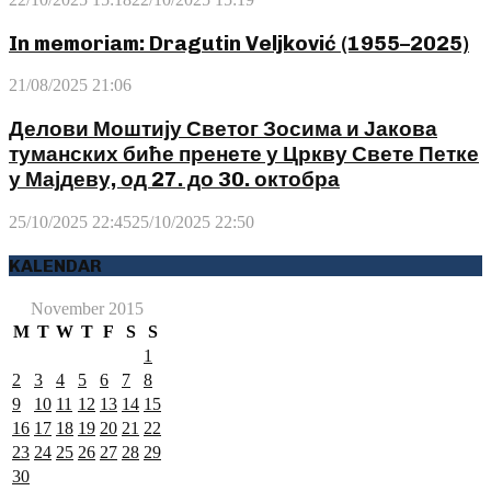
In memoriam: Dragutin Veljković (1955–2025)
21/08/2025 21:06
Делови Моштију Светог Зосима и Јакова
туманских биће пренете у Цркву Свете Петке
у Мајдеву, од 27. до 30. октобра
25/10/2025 22:45
25/10/2025 22:50
KALENDAR
November 2015
M
T
W
T
F
S
S
1
2
3
4
5
6
7
8
9
10
11
12
13
14
15
16
17
18
19
20
21
22
23
24
25
26
27
28
29
30