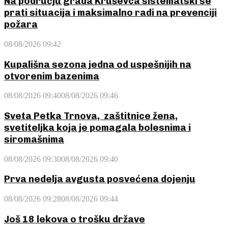
Na području grada Kruševca sistematski se
prati situacija i maksimalno radi na prevenciji
požara
08/08/2026 09:42
Kupališna sezona jedna od uspešnijih na
otvorenim bazenima
08/08/2026 09:40
08/08/2026 09:46
Sveta Petka Trnova, zaštitnice žena,
svetiteljka koja je pomagala bolesnima i
siromašnima
08/08/2026 09:30
08/08/2026 09:40
Prva nedelja avgusta posvećena dojenju
08/08/2026 09:28
08/08/2026 09:44
Još 18 lekova o trošku države