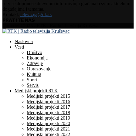
servise doprinose dnevnom informisanju građana o svim aktuelnim
događajima i temama.
Kontakt:
televizija@rtk.rs
PRATITE NAS
Facebook
Instagram
Youtube
Copyright 2025 - RTK | Radio Televizija Kruševac
Naslovna
Vesti
Društvo
Ekonomija
Zdravlje
Obrazovanje
Kultura
Sport
Servis
Medijski projekti RTK
Medijski projekti 2015
Medijski projekti 2016
Medijski projekti 2017
Medijski projekti 2018
Medijski projekti 2019
Medijski projekti 2020
Medijski projekti 2021
Medijski projekti 2022