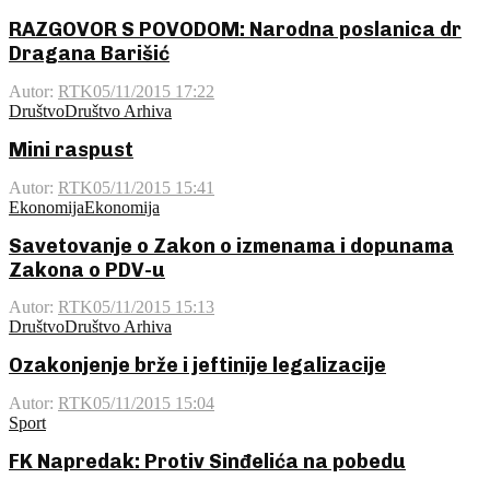
RAZGOVOR S POVODOM: Narodna poslanica dr
Dragana Barišić
Autor:
RTK
05/11/2015 17:22
Društvo
Društvo Arhiva
Mini raspust
Autor:
RTK
05/11/2015 15:41
Ekonomija
Ekonomija
Savetovanje o Zakon o izmenama i dopunama
Zakona o PDV-u
Autor:
RTK
05/11/2015 15:13
Društvo
Društvo Arhiva
Ozakonjenje brže i jeftinije legalizacije
Autor:
RTK
05/11/2015 15:04
Sport
FK Napredak: Protiv Sinđelića na pobedu