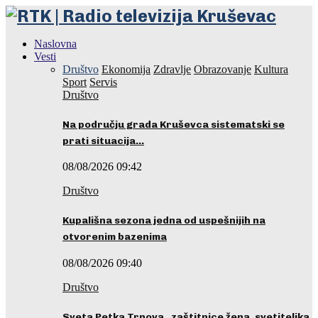
Naslovna
Vesti
Društvo
Ekonomija
Zdravlje
Obrazovanje
Kultura
Sport
Servis
Društvo
Na području grada Kruševca sistematski se
prati situacija…
08/08/2026 09:42
Društvo
Kupališna sezona jedna od uspešnijih na
otvorenim bazenima
08/08/2026 09:40
Društvo
Sveta Petka Trnova, zaštitnice žena, svetiteljka