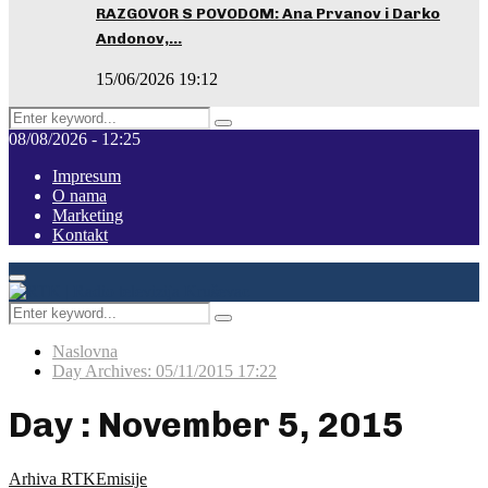
RAZGOVOR S POVODOM: Ana Prvanov i Darko
Andonov,…
15/06/2026 19:12
Search
Pretraga
for:
08/08/2026 - 12:25
Impresum
O nama
Marketing
Kontakt
Facebook
Instagram
Youtube
Primary
Menu
Search
Pretraga
for:
Naslovna
Day Archives: 05/11/2015 17:22
Day : November 5, 2015
Arhiva RTK
Emisije