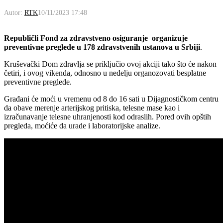
Autor:
RTK
10/11/2023 17:48
Republičli Fond za zdravstveno osiguranje organizuje
preventivne preglede u 178 zdravstvenih ustanova u Srbiji
.
Kruševački Dom zdravlja se priključio ovoj akciji tako što će nakon
četiri, i ovog vikenda, odnosno u nedelju organozovati besplatne
preventivne preglede.
Građani će moći u vremenu od 8 do 16 sati u Dijagnostičkom centru
da obave merenje arterijskog pritiska, telesne mase kao i
izračunavanje telesne uhranjenosti kod odraslih. Pored ovih opštih
pregleda, moćiće da urade i laboratorijske analize.