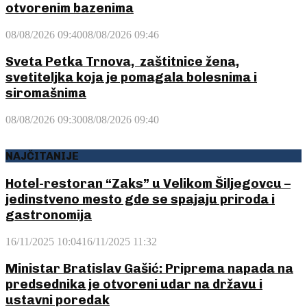
otvorenim bazenima
08/08/2026 09:40
08/08/2026 09:46
Sveta Petka Trnova, zaštitnice žena,
svetiteljka koja je pomagala bolesnima i
siromašnima
08/08/2026 09:30
08/08/2026 09:40
NAJČITANIJE
Hotel-restoran “Zaks” u Velikom Šiljegovcu –
jedinstveno mesto gde se spajaju priroda i
gastronomija
16/11/2025 10:04
16/11/2025 11:32
Ministar Bratislav Gašić: Priprema napada na
predsednika je otvoreni udar na državu i
ustavni poredak