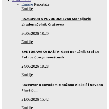
Emisije
Reportaže
Emisije
RAZGOVOR S POVODOM: Ivan Manojlović
gradonačelnik Kruševca
26/06/2026 18:20
Emisije
SVETOSAVSKA BAŠTA: Gost poručnik Stefan
Petrović, vojni sveštenik
24/06/2026 18:28
Emisije
Razgovor s povodom: Snežana Aleksić i Nevena
Plavšić,…
21/06/2026 15:42
Emisije