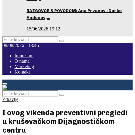
RAZGOVOR S POVODOM: Ana Prvanov i Darko
Andonov,…
15/06/2026 19:12
Search
Pretraga
for:
08/08/2026 - 18:46
Impresum
O nama
Marketing
Kontakt
Facebook
Instagram
Youtube
Primary
Menu
Search
Pretraga
for:
Zdravlje
I ovog vikenda preventivni pregledi
u kruševačkom Dijagnostičkom
centru