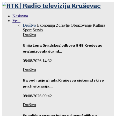
Naslovna
Vesti
Društvo
Ekonomija
Zdravlje
Obrazovanje
Kultura
Sport
Servis
Društvo
Unija žena Gradskog odbora SNS Kruševac
organizovala štand…
08/08/2026 14:32
Društvo
Na području grada Kruševca sistematski se
prati situacija…
08/08/2026 09:42
Društvo
Kupališna sezona jedna od uspešnijih na