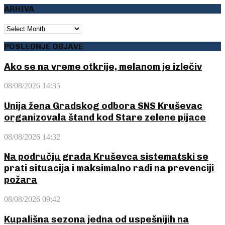
ARHIVA
ARHIVA
POSLEDNJE OBJAVE
Ako se na vreme otkrije, melanom je izlečiv
08/08/2026 14:35
Unija žena Gradskog odbora SNS Kruševac
organizovala štand kod Stare zelene pijace
08/08/2026 14:32
Na području grada Kruševca sistematski se
prati situacija i maksimalno radi na prevenciji
požara
08/08/2026 09:42
Kupališna sezona jedna od uspešnijih na