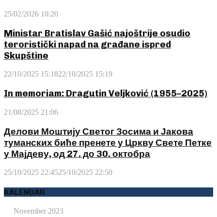
25/02/2026 10:20
Ministar Bratislav Gašić najoštrije osudio
teroristički napad na građane ispred
Skupštine
22/10/2025 15:18
22/10/2025 15:19
In memoriam: Dragutin Veljković (1955–2025)
21/08/2025 21:06
Делови Моштију Светог Зосима и Јакова
туманских биће пренете у Цркву Свете Петке
у Мајдеву, од 27. до 30. октобра
25/10/2025 22:45
25/10/2025 22:50
KALENDAR
November 2023