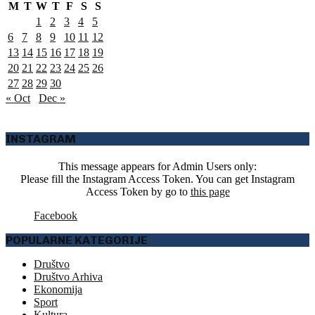
M
T
W
T
F
S
S
1
2
3
4
5
6
7
8
9
10
11
12
13
14
15
16
17
18
19
20
21
22
23
24
25
26
27
28
29
30
« Oct
Dec »
INSTAGRAM
This message appears for Admin Users only:
Please fill the Instagram Access Token. You can get Instagram
Access Token by go to
this page
Facebook
POPULARNE KATEGORIJE
Društvo
Društvo Arhiva
Ekonomija
Sport
Kultura