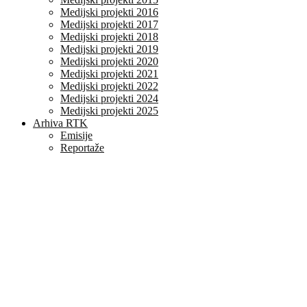
Medijski projekti 2016
Medijski projekti 2017
Medijski projekti 2018
Medijski projekti 2019
Medijski projekti 2020
Medijski projekti 2021
Medijski projekti 2022
Medijski projekti 2024
Medijski projekti 2025
Arhiva RTK
Emisije
Reportaže