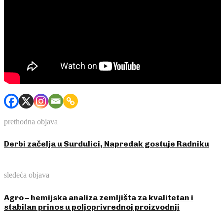
prethodna objava
Derbi začelja u Surdulici, Napredak gostuje Radniku
sledeća objava
Agro – hemijska analiza zemljišta za kvalitetan i
stabilan prinos u poljoprivrednoj proizvodnji