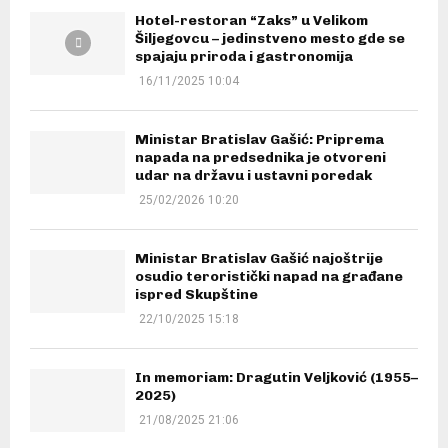
Hotel-restoran “Zaks” u Velikom
Šiljegovcu – jedinstveno mesto gde se
spajaju priroda i gastronomija
16/11/2025 10:04
Ministar Bratislav Gašić: Priprema
napada na predsednika je otvoreni
udar na državu i ustavni poredak
25/02/2026 10:20
Ministar Bratislav Gašić najoštrije
osudio teroristički napad na građane
ispred Skupštine
22/10/2025 15:18
In memoriam: Dragutin Veljković (1955–
2025)
21/08/2025 21:06