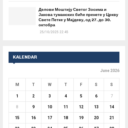
Делови Моштију Светог Зосима и
Јакова туманских биће пренете у Цркву
Свете Петке у Мајдеву, од 27. до 30.
октобра
25/10/2025 22:45
KALENDAR
June 2026
M
T
W
T
F
S
S
1
2
3
4
5
6
7
8
9
10
11
12
13
14
15
16
17
18
19
20
21