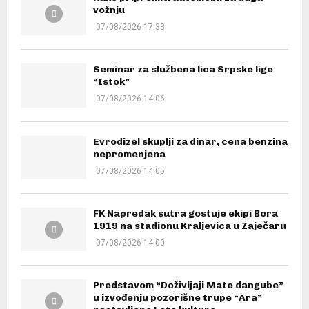
vožnju
07/08/2026 17:33
Seminar za službena lica Srpske lige
“Istok”
07/08/2026 14:06
Evrodizel skuplji za dinar, cena benzina
nepromenjena
07/08/2026 14:05
FK Napredak sutra gostuje ekipi Bora
1919 na stadionu Kraljevica u Zaječaru
07/08/2026 14:00
Predstavom “Doživljaji Mate dangube”
u izvođenju pozorišne trupe “Ara”