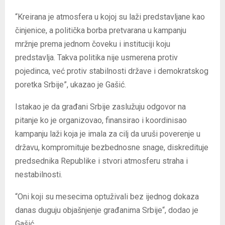
“Kreirana je atmosfera u kojoj su laži predstavljane kao
činjenice, a politička borba pretvarana u kampanju
mržnje prema jednom čoveku i instituciji koju
predstavlja. Takva politika nije usmerena protiv
pojedinca, već protiv stabilnosti države i demokratskog
poretka Srbije”, ukazao je Gašić.
Istakao je da građani Srbije zaslužuju odgovor na
pitanje ko je organizovao, finansirao i koordinisao
kampanju laži koja je imala za cilj da uruši poverenje u
državu, kompromituje bezbednosne snage, diskredituje
predsednika Republike i stvori atmosferu straha i
nestabilnosti.
“Oni koji su mesecima optuživali bez ijednog dokaza
danas duguju objašnjenje građanima Srbije“, dodao je
Gašić.