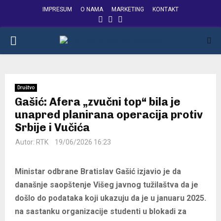
IMPRESUM
O NAMA
MARKETING
KONTAKT
FACEBOOK
INSTAGRAM
YOUTUBE
PRIMARY
MENU
Društvo
Gašić: Afera „zvučni top“ bila je
unapred planirana operacija protiv
Srbije i Vučića
Autor:
RTK
19/06/2026 16:23
Ministar odbrane Bratislav Gašić izjavio je da
današnje saopštenje Višeg javnog tužilaštva da je
došlo do podataka koji ukazuju da je u januaru 2025.
na sastanku organizacije studenti u blokadi za