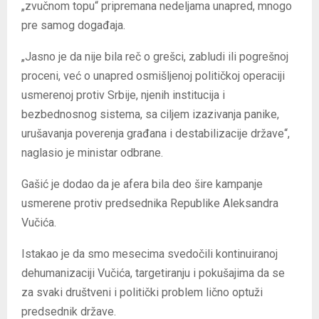
„zvučnom topu“ pripremana nedeljama unapred, mnogo
pre samog događaja.
„Jasno je da nije bila reč o grešci, zabludi ili pogrešnoj
proceni, već o unapred osmišljenoj političkoj operaciji
usmerenoj protiv Srbije, njenih institucija i
bezbednosnog sistema, sa ciljem izazivanja panike,
urušavanja poverenja građana i destabilizacije države“,
naglasio je ministar odbrane.
Gašić je dodao da je afera bila deo šire kampanje
usmerene protiv predsednika Republike Aleksandra
Vučića.
Istakao je da smo mesecima svedočili kontinuiranoj
dehumanizaciji Vučića, targetiranju i pokušajima da se
za svaki društveni i politički problem lično optuži
predsednik države.