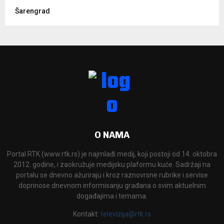
Šarengrad
O NAMA
Portal RTK (www.rtk.rs) je najmlađi medij, koji postoji od 14. oktobra
2012. godine, i zaokružuje medijsku plaformu kuće. Sadržaji na
portalu se dnevno ažuriraju i kroz raznovrsne rubrike i servise
doprinose dnevnom informisanju građana o svim aktuelnim
događajima i temama.
Kontakt:
televizija@rtk.rs