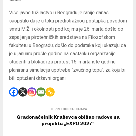
Više javno tužilaštvo u Beogradu je ranije danas
saopštilo da je u toku predistražnog postupka povodom
smrti M.Ž. i okolnosti pod kojima je 26. marta došlo do
zapaljenja pirotehničkih sredstava na Filozofskom
fakultetu u Beogradu, došlo do podataka koji ukazuju da
je u januaru prošle godine na sastanku organizacije
studenti u blokadi za protest 15. marta iste godine
planirana simulacija upotrebe “zvučnog topa”, za koju bi
bili optuženi državni organi.
PRETHODNA OBJAVA
Gradonačelnik Kruševca obišao radove na
projektu „EXPO 2027“