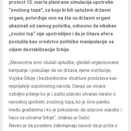
protest 15. marta planirana simulacija upotrebe
“zvučnog topa”, za koju bi bili optuženi državni
organi, potvrđuje ono na šta su državni organi
ukazivali od samog početka, odnosno da nikakav
„zvučni top“ nije upotrebljen i da je čitava afera
poslužila kao sredstvo političke manipulacije sa
ciljem destabilizacije Srbije.
„Mesecima smo slušali optužbe, gledali organizovane
kampanje i pokušaje da se država, njene institucije,
Vojska Srbije i bezbednosne strukture predstave kao
neprijatelji sopstvenog naroda. Danas se otvara
ozbiljno pitanje ko je i zašto planski stvarao narativ o
navodnoj upotrebi zvučnog topa, ko je širio paniku
među građanima i ko je pokušavao da izazove sukobe i
haos na ulicama Srbije“, istakao je Gašić.
Naveo je da posebno zabrinjavaju navodi da je priča o