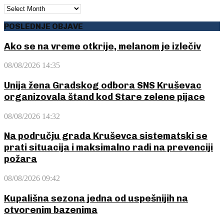
ARHIVA
POSLEDNJE OBJAVE
Ako se na vreme otkrije, melanom je izlečiv
08/08/2026 14:35
Unija žena Gradskog odbora SNS Kruševac
organizovala štand kod Stare zelene pijace
08/08/2026 14:32
Na području grada Kruševca sistematski se
prati situacija i maksimalno radi na prevenciji
požara
08/08/2026 09:42
Kupališna sezona jedna od uspešnijih na
otvorenim bazenima