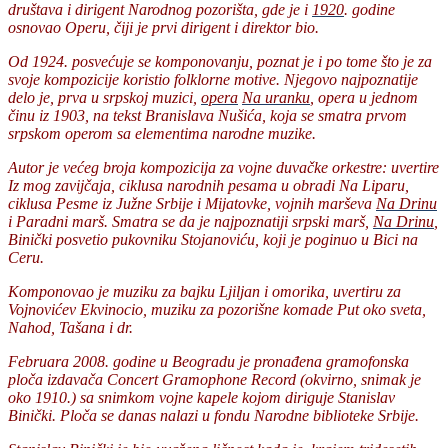
društava i dirigent Narodnog pozorišta, gde je i
1920
. godine
osnovao Operu, čiji je prvi dirigent i direktor bio.
Od 1924. posvećuje se komponovanju, poznat je i po tome što je za
svoje kompozicije koristio folklorne motive. Njegovo najpoznatije
delo je, prva u srpskoj muzici,
opera
Na uranku
, opera u jednom
činu iz 1903, na tekst Branislava Nušića, koja se smatra prvom
srpskom operom sa elementima narodne muzike.
Autor je većeg broja kompozicija za vojne duvačke orkestre: uvertire
Iz mog zavijčaja, ciklusa narodnih pesama u obradi Na Liparu,
ciklusa Pesme iz Južne Srbije i Mijatovke, vojnih marševa
Na Drinu
i Paradni marš. Smatra se da je najpoznatiji srpski marš,
Na Drinu
,
Binički posvetio pukovniku Stojanoviću, koji je poginuo u Bici na
Ceru.
Komponovao je muziku za bajku Ljiljan i omorika, uvertiru za
Vojnovićev Ekvinocio, muziku za pozorišne komade Put oko sveta,
Nahod, Tašana i dr.
Februara 2008. godine u Beogradu je pronađena gramofonska
ploča izdavača Concert Gramophone Record (okvirno, snimak je
oko 1910.) sa snimkom vojne kapele kojom diriguje Stanislav
Binički. Ploča se danas nalazi u fondu Narodne biblioteke Srbije.