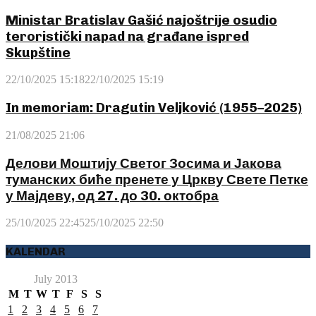
Ministar Bratislav Gašić najoštrije osudio
teroristički napad na građane ispred
Skupštine
22/10/2025 15:18
22/10/2025 15:19
In memoriam: Dragutin Veljković (1955–2025)
21/08/2025 21:06
Делови Моштију Светог Зосима и Јакова
туманских биће пренете у Цркву Свете Петке
у Мајдеву, од 27. до 30. октобра
25/10/2025 22:45
25/10/2025 22:50
KALENDAR
July 2013
M
T
W
T
F
S
S
1
2
3
4
5
6
7