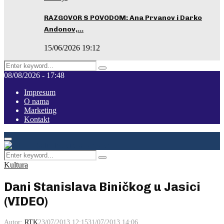
RAZGOVOR S POVODOM: Ana Prvanov i Darko
Andonov,…
15/06/2026 19:12
Search
Pretraga
for:
08/08/2026 - 17:48
Impresum
O nama
Marketing
Kontakt
Facebook
Instagram
Youtube
Primary
Menu
Search
Pretraga
for:
Kultura
Dani Stanislava Biničkog u Jasici
(VIDEO)
Autor:
RTK
23/07/2013 12:15
31/07/2013 14:06