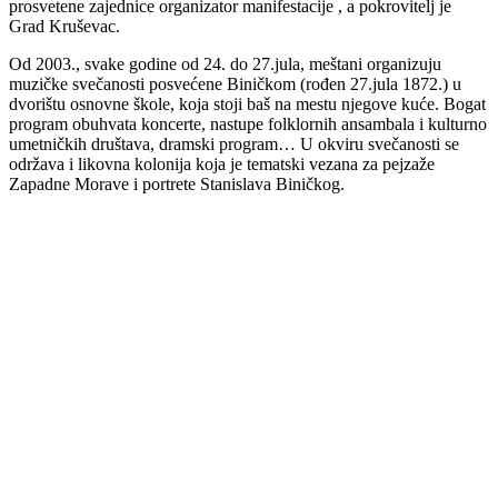
prosvetene zajednice organizator manifestacije , a pokrovitelj je
Grad Kruševac.
Od 2003., svake godine od 24. do 27.jula, meštani organizuju
muzičke svečanosti posvećene Biničkom (rođen 27.jula 1872.) u
dvorištu osnovne škole, koja stoji baš na mestu njegove kuće. Bogat
program obuhvata koncerte, nastupe folklornih ansambala i kulturno
umetničkih društava, dramski program… U okviru svečanosti se
održava i likovna kolonija koja je tematski vezana za pejzaže
Zapadne Morave i portrete Stanislava Biničkog.