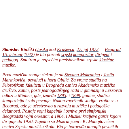
Stanislav Binički
(
Jasika
kod
Kruševca
,
27. jul
1872
—
Beograd
15. februar
1942
) je bio poznati
srpski
kompozitor
,
dirigent
i
pedagog
. Smatran je najvećim predstavnikom srpske
klasične
muzike
.
Prva muzička znanja stekao je od
Stevana Mokranjca
i
Josifa
Marinkovića
, pevajući u horu Obilić. Za vreme studija na
Filozofskom fakultetu u Beogradu osniva Akademsko muzičko
društvo. Zatim, posle jednogodišnjeg rada u gimnaziji u Leskovcu
odlazi u Minhen, gde, između
1895
. i
1899
. godine, studira
kompoziciju i solo pevanje. Nakon završenih studija, vratio se u
Beograd, gde je učestvovao u razvoju muzičke i pedagoške
delatnosti. Postaje vojni kapelnik i osniva prvi simfonijski
Beogradski vojni orkestar, a 1904. i Muziku kraljeve garde kojom
diriguje do 1920. Zajedno sa Mokranjcem i K. Manojlovićem
osniva Srpsku muzičku školu. Bio je horovođa mnogih pevačkih