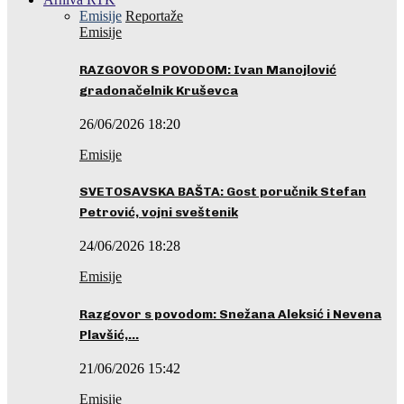
Emisije
Reportaže
Emisije
RAZGOVOR S POVODOM: Ivan Manojlović
gradonačelnik Kruševca
26/06/2026 18:20
Emisije
SVETOSAVSKA BAŠTA: Gost poručnik Stefan
Petrović, vojni sveštenik
24/06/2026 18:28
Emisije
Razgovor s povodom: Snežana Aleksić i Nevena
Plavšić,…
21/06/2026 15:42
Emisije