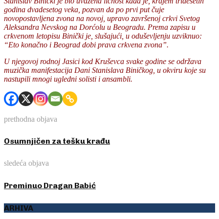
Stanislav Binički je bio uvažena ličnost kada je, krajem tridesetih
godina dvadesetog veka, pozvan da po prvi put čuje
novopostavljena zvona na novoj, upravo završenoj crkvi Svetog
Aleksandra Nevskog na Dorćolu u Beogradu. Prema zapisu u
crkvenom letopisu Binički je, slušajući, u oduševljenju uzviknuo:
“Eto konačno i Beograd dobi prava crkvena zvona”.
U njegovoj rodnoj Jasici kod Kruševca svake godine se održava
muzička manifestacija Dani Stanislava Biničkog, u okviru koje su
nastupili mnogi ugledni solisti i ansambli.
prethodna objava
Osumnjičen za tešku krađu
sledeća objava
Preminuo Dragan Babić
ARHIVA