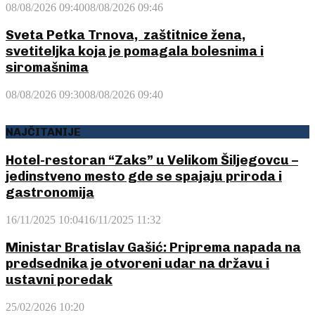
08/08/2026 09:40
08/08/2026 09:46
Sveta Petka Trnova, zaštitnice žena,
svetiteljka koja je pomagala bolesnima i
siromašnima
08/08/2026 09:30
08/08/2026 09:40
NAJČITANIJE
Hotel-restoran “Zaks” u Velikom Šiljegovcu –
jedinstveno mesto gde se spajaju priroda i
gastronomija
16/11/2025 10:04
16/11/2025 11:32
Ministar Bratislav Gašić: Priprema napada na
predsednika je otvoreni udar na državu i
ustavni poredak
25/02/2026 10:20