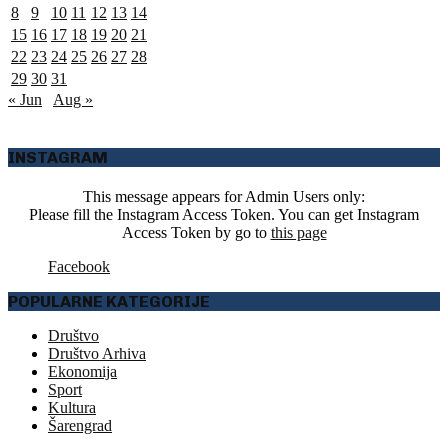
8
9
10
11
12
13
14
15
16
17
18
19
20
21
22
23
24
25
26
27
28
29
30
31
« Jun
Aug »
INSTAGRAM
This message appears for Admin Users only:
Please fill the Instagram Access Token. You can get Instagram
Access Token by go to
this page
Facebook
POPULARNE KATEGORIJE
Društvo
Društvo Arhiva
Ekonomija
Sport
Kultura
Šarengrad