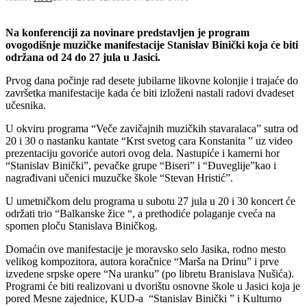
Na konferenciji za novinare predstavljen je program
ovogodišnje muzičke manifestacije Stanislav Binički koja će biti
održana od 24 do 27 jula u Jasici.
Prvog dana počinje rad desete jubilarne likovne kolonjie i trajaće do
završetka manifestacije kada će biti izloženi nastali radovi dvadeset
učesnika.
U okviru programa “Veče zavičajnih muzičkih stavaralaca” sutra od
20 i 30 o nastanku kantate “Krst svetog cara Konstanita ” uz video
prezentaciju govoriće autori ovog dela. Nastupiće i kamerni hor
“Stanislav Binički”, pevačke grupe “Biseri” i “Đuveglije”kao i
nagrađivani učenici muzučke škole “Stevan Hristić”.
U umetničkom delu programa u subotu 27 jula u 20 i 30 koncert će
održati trio “Balkanske žice “, a prethodiće polaganje cveća na
spomen ploču Stanislava Biničkog.
Domaćin ove manifestacije je moravsko selo Jasika, rodno mesto
velikog kompozitora, autora koračnice “Marša na Drinu” i prve
izvedene srpske opere “Na uranku” (po libretu Branislava Nušića).
Programi će biti realizovani u dvorištu osnovne škole u Jasici koja je
pored Mesne zajednice, KUD-a “Stanislav Binički ” i Kulturno