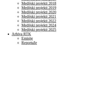
Medijski projekti 2018
Medijski projekti 2019
Medijski projekti 2020
Medijski projekti 2021
Medijski projekti 2022
Medijski projekti 2024
Medijski projekti 2025
Arhiva RTK
Emisije
Reportaže