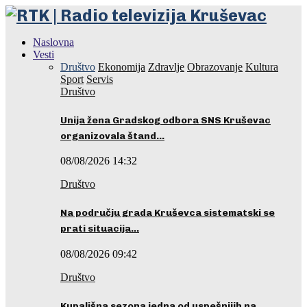
Naslovna
Vesti
Društvo
Ekonomija
Zdravlje
Obrazovanje
Kultura
Sport
Servis
Društvo
Unija žena Gradskog odbora SNS Kruševac
organizovala štand…
08/08/2026 14:32
Društvo
Na području grada Kruševca sistematski se
prati situacija…
08/08/2026 09:42
Društvo
Kupališna sezona jedna od uspešnijih na