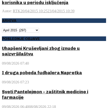
korisnika u periodu isključenja
Autor:
RTK
20/04/2015 10:25
23/04/2015 10:39
ARHIVA
ARHIVA
POSLEDNJE OBJAVE
Uhapšeni Kruševljani zbog iznude u
saizvršilaštvu
09/08/2026 07:40
I druga pobeda fudbalera Napretka
09/08/2026 07:23
Sveti Pantelejmon – zaštitnik medicine i
farmacije
09/08/2026 06:40
08/08/2026 22:18