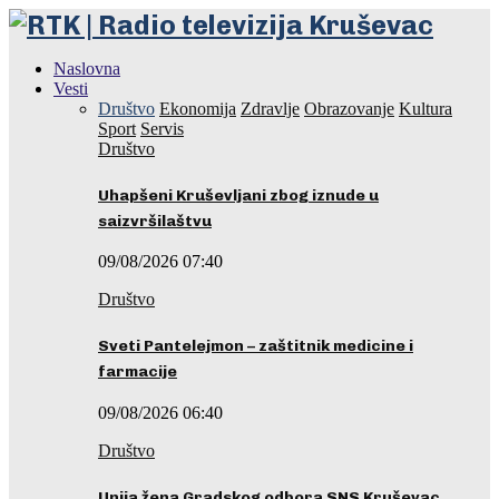
Naslovna
Vesti
Društvo
Ekonomija
Zdravlje
Obrazovanje
Kultura
Sport
Servis
Društvo
Uhapšeni Kruševljani zbog iznude u
saizvršilaštvu
09/08/2026 07:40
Društvo
Sveti Pantelejmon – zaštitnik medicine i
farmacije
09/08/2026 06:40
Društvo
Unija žena Gradskog odbora SNS Kruševac