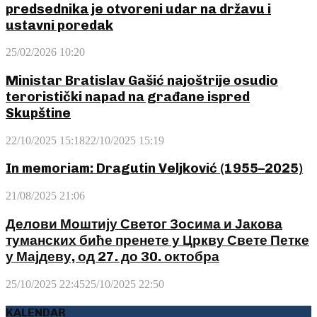
predsednika je otvoreni udar na državu i
ustavni poredak
25/02/2026 10:20
Ministar Bratislav Gašić najoštrije osudio
teroristički napad na građane ispred
Skupštine
22/10/2025 15:18
22/10/2025 15:19
In memoriam: Dragutin Veljković (1955–2025)
21/08/2025 21:06
Делови Моштију Светог Зосима и Јакова
туманских биће пренете у Цркву Свете Петке
у Мајдеву, од 27. до 30. октобра
25/10/2025 22:45
25/10/2025 22:50
KALENDAR