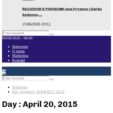
RAZGOVOR S POVODOM: Ana Prvanov i Darko
Andonov,…
15/06/2026 19:12
Search
Pretraga
for:
09/08/2026 - 08:40
Impresum
O nama
Marketing
Kontakt
Facebook
Instagram
Youtube
Primary
Menu
Search
Pretraga
for:
Naslovna
Day Archives: 20/04/2015 14:53
Day : April 20, 2015