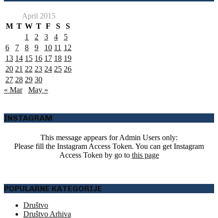
April 2015
M
T
W
T
F
S
S
1
2
3
4
5
6
7
8
9
10
11
12
13
14
15
16
17
18
19
20
21
22
23
24
25
26
27
28
29
30
« Mar
May »
INSTAGRAM
This message appears for Admin Users only:
Please fill the Instagram Access Token. You can get Instagram
Access Token by go to
this page
POPULARNE KATEGORIJE
Društvo
Društvo Arhiva