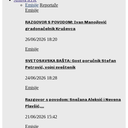
Emisije
Reportaže
Emisije
RAZGOVOR S POVODOM: Ivan Manojlović
gradonačelnik Kruševca
26/06/2026 18:20
Emisije
SVETOSAVSKA BAŠTA: Gost poručnik Stefan
Petrović, vojni sveštenik
24/06/2026 18:28
Emisije
Razgovor s povodom: Snežana Aleksić i Nevena
Plavšić,…
21/06/2026 15:42
Emisije