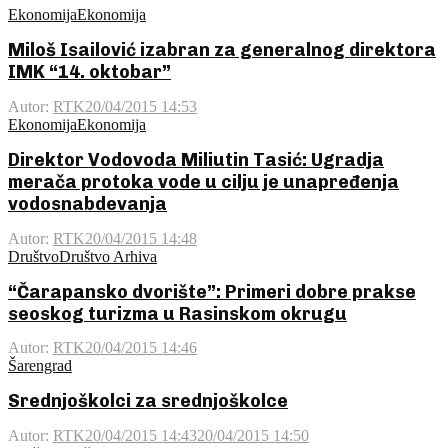
Ekonomija
Ekonomija
Miloš Isailović izabran za generalnog direktora
IMK “14. oktobar”
Autor:
RTK
20/04/2015 14:53
Ekonomija
Ekonomija
Direktor Vodovoda Miliutin Tasić: Ugradja
merača protoka vode u cilju je unapređenja
vodosnabdevanja
Autor:
RTK
20/04/2015 14:48
Društvo
Društvo Arhiva
“Čarapansko dvorište”: Primeri dobre prakse
seoskog turizma u Rasinskom okrugu
Autor:
RTK
20/04/2015 14:46
Šarengrad
Srednjoškolci za srednjoškolce
Autor:
RTK
20/04/2015 14:43
20/04/2015 14:50