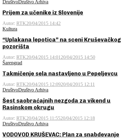
Društvo
Društvo Arhiva
Prijem za učenike iz Slovenije
Autor:
RTK
20/04/2015 14:42
Kultura
“Uplakana lepotica” na sceni Kruševačkog
pozorišta
Autor:
RTK
20/04/2015 14:01
20/04/2015 14:50
Šarengrad
Takmičenje sela nastavljeno u Pepeljevcu
Autor:
RTK
20/04/2015 12:09
20/04/2015 12:11
Društvo
Društvo Arhiva
Šest saobraćajnih nezgoda za vikend u
Rasinskom okrugu
Autor:
RTK
20/04/2015 11:55
20/04/2015 12:18
Društvo
Društvo Arhiva
VODOVOD KRUŠEVAC: Plan za snabdevanje