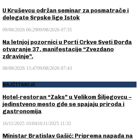
U Kruševcu održan seminar za posmatrače i
delegate Srpske lige Istok
09/08/2026 06:29
09/08/2026 07:35
Na letnjoj pozornici u Porti Crkve Sveti Đorđa
otvaranje 37. manifestacije “Zvezdano
zdravinje”.
08/08/2026 15:47
09/08/2026 07:43
NAJČITANIJE
Hotel-restoran “Zaks” u Velikom Šiljegovcu –
jedinstveno mesto gde se spajaju priroda i
gastronomija
16/11/2025 10:04
16/11/2025 11:32
Ministar Bratislav Gašić: Priprema napada na