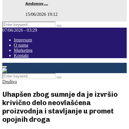
Andonov,…
15/06/2026 19:12
Search
Pretraga
for:
07/08/2026 - 03:29
Impresum
O nama
Marketing
Kontakt
Facebook
Instagram
Youtube
Primary
Menu
Search
Pretraga
for:
Društvo
Uhapšen zbog sumnje da je izvršio
krivično delo neovlašćena
proizvodnja i stavljanje u promet
opojnih droga