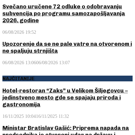
Svečano uručene 72 odluke o odobravanju
subvencija po programu samozapošljavanja
2026. godine
06/08/2026 19:52
Upozorenje da se ne pale vatre na otvorenom i
ne spaljuju strnjišta
06/08/2026 13:06
06/08/2026 13:07
NAJČITANIJE
Hotel-restoran “Zaks” u Velikom Šiljegovcu –
jedinstveno mesto gde se spajaju priroda i
gastronomija
16/11/2025 10:04
16/11/2025 11:32
Ministar Bratislav Gašić: Priprema napada na
predsednika je otvoreni udar na državu i