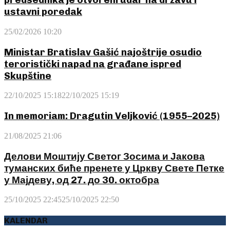
ustavni poredak
25/02/2026 10:20
Ministar Bratislav Gašić najoštrije osudio
teroristički napad na građane ispred
Skupštine
22/10/2025 15:18
22/10/2025 15:19
In memoriam: Dragutin Veljković (1955–2025)
21/08/2025 21:06
Делови Моштију Светог Зосима и Јакова
туманских биће пренете у Цркву Свете Петке
у Мајдеву, од 27. до 30. октобра
25/10/2025 22:45
25/10/2025 22:50
KALENDAR