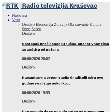
Naslovna
Vesti
Društvo
Ekonomija
Zdravlje
Obrazovanje
Kultura
Sport
Servis
Društvo
Sastanak proširenog Stručno-operativnog tima
za zaštitu od požara
06/08/2026 20:02
Društvo
Humanitarna organizacija Graditelji mira ove
godine realizuje nekoliko…
06/08/2026 19:55
Društvo
Upozorenje da se ne pale vatre na otvorenom…