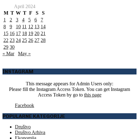
April 2024
M
T
W
T
F
S
S
1
2
3
4
5
6
7
8
9
10
11
12
13
14
15
16
17
18
19
20
21
22
23
24
25
26
27
28
29
30
« Mar
May »
INSTAGRAM
This message appears for Admin Users only:
Please fill the Instagram Access Token. You can get Instagram
Access Token by go to
this page
Facebook
POPULARNE KATEGORIJE
Društvo
Društvo Arhiva
Ekonomija