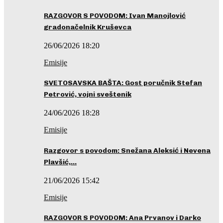
RAZGOVOR S POVODOM: Ivan Manojlović
gradonačelnik Kruševca
26/06/2026 18:20
Emisije
SVETOSAVSKA BAŠTA: Gost poručnik Stefan
Petrović, vojni sveštenik
24/06/2026 18:28
Emisije
Razgovor s povodom: Snežana Aleksić i Nevena
Plavšić,…
21/06/2026 15:42
Emisije
RAZGOVOR S POVODOM: Ana Prvanov i Darko