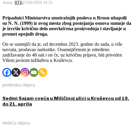
Autor:
RTK
15/04/2024 18:51
Pripadnici Ministarstva unutrašnjih poslova u Brusu uhapsili
su N. N. (1999) iz ovog mesta zbog postojanja osnova sumnje da
je izvršio krivično delo neovlašćena proizvodnja i stavljanje u
promet opojnih droga.
On se sumnjiči da je, od decembra 2023. godine do sada, u više
navrata, prodavao narkotike. Osumnjičenom je određeno
zadržavanje do 48 sati i on će, uz krivičnu prijavu, biti priveden
Višem javnom tužilaštvu u Kruševcu.
prethodna objava
Sedmi Sajam cveća u Miličinoj ulici u Kruševcu od 19.
do 21. aprila
sledeća objava