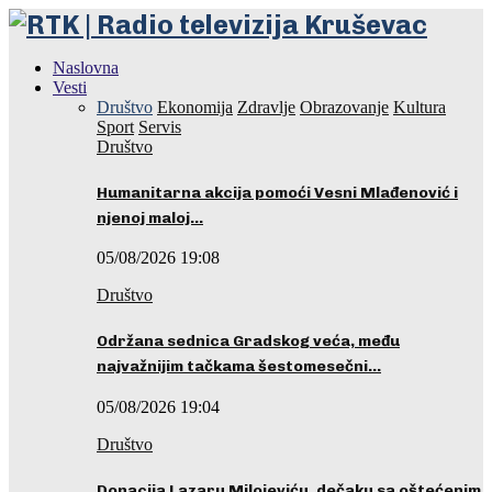
Naslovna
Vesti
Društvo
Ekonomija
Zdravlje
Obrazovanje
Kultura
Sport
Servis
Društvo
Humanitarna akcija pomoći Vesni Mlađenović i
njenoj maloj…
05/08/2026 19:08
Društvo
Održana sednica Gradskog veća, među
najvažnijim tačkama šestomesečni…
05/08/2026 19:04
Društvo
Donacija Lazaru Milojeviću, dečaku sa oštećenim