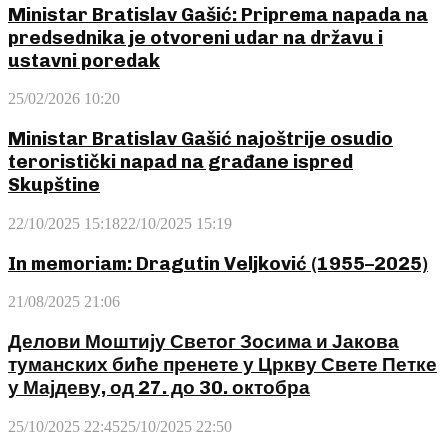
Ministar Bratislav Gašić: Priprema napada na
predsednika je otvoreni udar na državu i
ustavni poredak
25/02/2026 10:20
Ministar Bratislav Gašić najoštrije osudio
teroristički napad na građane ispred
Skupštine
22/10/2025 15:18
22/10/2025 15:19
In memoriam: Dragutin Veljković (1955–2025)
21/08/2025 21:06
Делови Моштију Светог Зосима и Јакова
туманских биће пренете у Цркву Свете Петке
у Мајдеву, од 27. до 30. октобра
25/10/2025 22:45
25/10/2025 22:50