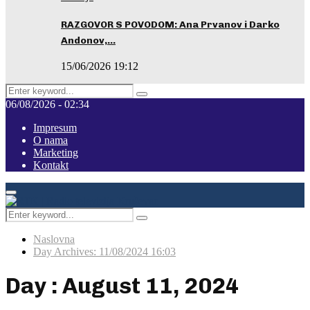
RAZGOVOR S POVODOM: Ana Prvanov i Darko
Andonov,…
15/06/2026 19:12
Search
Pretraga
for:
06/08/2026 - 02:34
Impresum
O nama
Marketing
Kontakt
Facebook
Instagram
Youtube
Primary
Menu
Search
Pretraga
for:
Naslovna
Day Archives: 11/08/2024 16:03
Day : August 11, 2024