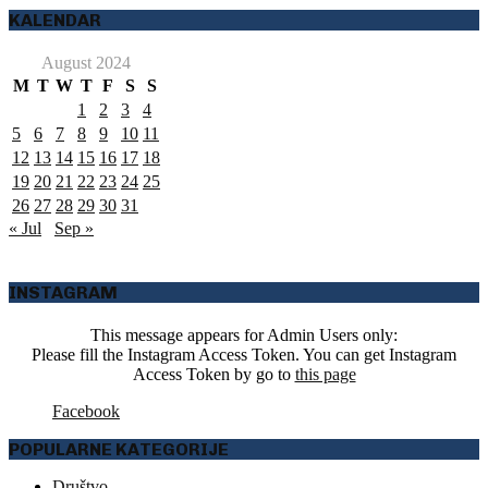
KALENDAR
August 2024
M
T
W
T
F
S
S
1
2
3
4
5
6
7
8
9
10
11
12
13
14
15
16
17
18
19
20
21
22
23
24
25
26
27
28
29
30
31
« Jul
Sep »
INSTAGRAM
This message appears for Admin Users only:
Please fill the Instagram Access Token. You can get Instagram
Access Token by go to
this page
Facebook
POPULARNE KATEGORIJE
Društvo