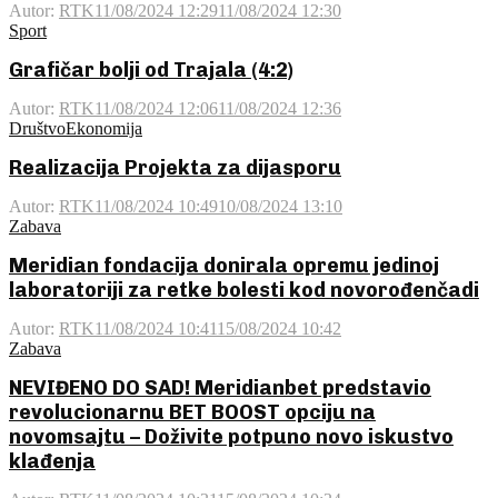
Autor:
RTK
11/08/2024 12:29
11/08/2024 12:30
Sport
Grafičar bolji od Trajala (4:2)
Autor:
RTK
11/08/2024 12:06
11/08/2024 12:36
Društvo
Ekonomija
Realizacija Projekta za dijasporu
Autor:
RTK
11/08/2024 10:49
10/08/2024 13:10
Zabava
Meridian fondacija donirala opremu jedinoj
laboratoriji za retke bolesti kod novorođenčadi
Autor:
RTK
11/08/2024 10:41
15/08/2024 10:42
Zabava
NEVIĐENO DO SAD! Meridianbet predstavio
revolucionarnu BET BOOST opciju na
novomsajtu – Doživite potpuno novo iskustvo
klađenja