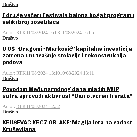
Društvo
I druge večeri Festivala balona bogat program i
veliki broj posetilaca
Autor:
RTK
11/08/2024 16:03
11/08/2024 16:05
Društvo
U OŠ “Dragomir Marković” kapitalna investicija
zamena unutrašnje stolarije i rekonstrukcija
podova
Autor:
RTK
11/08/2024 13:10
10/08/2024 13:11
Društvo
Povodom Međunarodnog dana mladih MUP
sutra sprovodi aktivnost “Dan otvorenih vrata”
Autor:
RTK
11/08/2024 12:32
Društvo
KRUŠEVAC KROZ OBLAKE: Magija leta na radost
Kruševljana