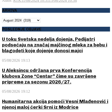
Autor:
RTK
11/08/2024 10:31
15/08/2024 10:34
ARHIVA
ARHIVA
POSLEDNJE OBJAVE
U toku Svetska nedelja dojenja, Pedijatri
podsećaju na značaj majčinog mleka za bebu i
blagodeti koje dojenje donosi majci
05/08/2026 19:13
U Aleksincu održana prva Konferencija
klubova Zone “Centar” čime su završene
pripreme za sezonu 2026/27.
05/08/2026 19:12
Humanitarna akcija pomoći Vesni Mlađenović i
njenoj maloj ćerki Srni iz Modrice