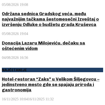
05/08/2026 19:08
Održana sednica Gradskog veća, među
najvažnijim tačkama šestomesečni Izveštaj o
izvršenju Odluke o budžetu grada Kruševca
05/08/2026 19:04
Donacija Lazaru Milojeviću, dečaku sa
oštećenim vidom
04/08/2026 16:56
NAJČITANIJE
Hotel-restoran “Zaks” u Velikom Šiljegovcu –
jedinstveno mesto gde se spajaju priroda i
gastronomija
16/11/2025 10:04
16/11/2025 11:32