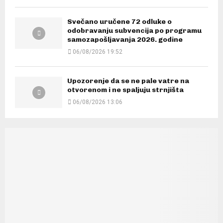
Svečano uručene 72 odluke o
odobravanju subvencija po programu
samozapošljavanja 2026. godine
06/08/2026 19:52
Upozorenje da se ne pale vatre na
otvorenom i ne spaljuju strnjišta
06/08/2026 13:06