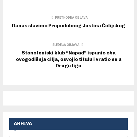
PRETHODNA OBJAVA
Danas slavimo Prepodobnog Justina Ćelijskog
SLEDEĆA OBJAVA
Stonoteniski klub “Napad” ispunio oba
ovogodišnja cilja, osvojio titulu i vratio se u
Drugu ligu
ARHIVA