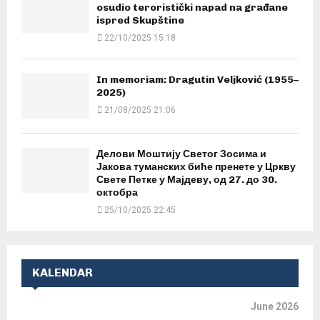
osudio teroristički napad na građane
ispred Skupštine
22/10/2025 15:18
In memoriam: Dragutin Veljković (1955–
2025)
21/08/2025 21:06
Делови Моштију Светог Зосима и
Јакова туманских биће пренете у Цркву
Свете Петке у Мајдеву, од 27. до 30.
октобра
25/10/2025 22:45
KALENDAR
June 2026