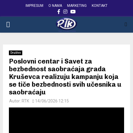
IMPRESUM
O NAMA
MARKETING
KONTAKT
FACEBOOK
INSTAGRAM
YOUTUBE
PRIMARY
MENU
Društvo
Poslovni centar i Savet za
bezbednost saobraćaja grada
Kruševca realizuju kampanju koja
se tiče bezbednosti svih učesnika u
saobraćaju
Autor:
RTK
14/06/2026 12:15