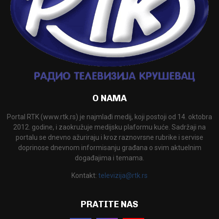
O NAMA
Portal RTK (www.rtk.rs) je najmlađi medij, koji postoji od 14. oktobra
2012. godine, i zaokružuje medijsku plaformu kuće. Sadržaji na
portalu se dnevno ažuriraju i kroz raznovrsne rubrike i servise
doprinose dnevnom informisanju građana o svim aktuelnim
događajima i temama.
Kontakt:
televizija@rtk.rs
PRATITE NAS