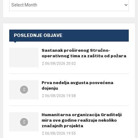
POSLEDNJE OBJAVE
Sastanak proširenog Stručno-
operativnog tima za zaštitu od požara
06/08/2026 20:02
Prva nedelja avgusta posvećena
dojenju
06/08/2026 19:58
Humanitarna organizacija Graditelji
mira ove godine realizuje nekoliko
značajnih projekta
06/08/2026 19:55