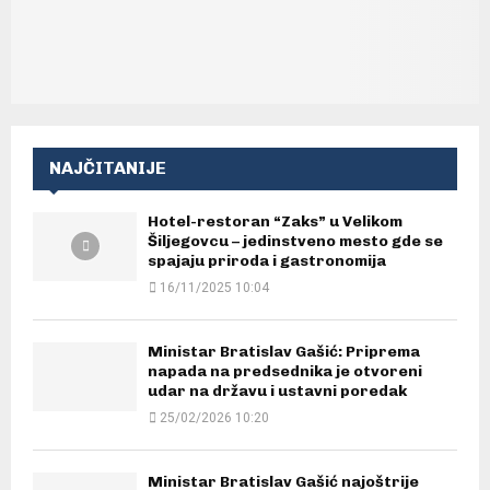
NAJČITANIJE
Hotel-restoran “Zaks” u Velikom
Šiljegovcu – jedinstveno mesto gde se
spajaju priroda i gastronomija
16/11/2025 10:04
Ministar Bratislav Gašić: Priprema
napada na predsednika je otvoreni
udar na državu i ustavni poredak
25/02/2026 10:20
Ministar Bratislav Gašić najoštrije