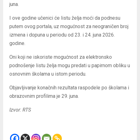
juna.
I ove godine učenici će listu želja moći da podnesu
putem ovog portala, uz mogućnost za neograničen broj
izmena i dopuna u periodu od 23. i 24. juna 2026.
godine.
Oni koji ne iskoriste mogućnost za elektronsko
podnošenje listu želja mogu predati u papirnom obliku u
osnovnim školama u istom periodu.
Objavljivanje konačnih rezultata raspodele po školama i
obrazovnim profilima je 29. juna.
Izvor: RTS