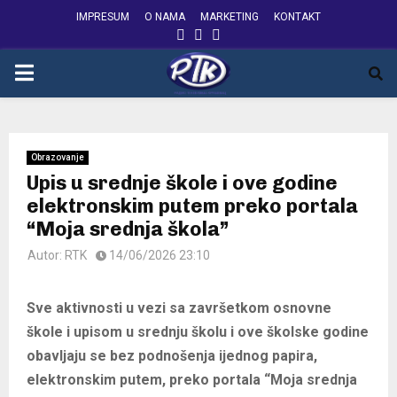
IMPRESUM
O NAMA
MARKETING
KONTAKT
FACEBOOK
INSTAGRAM
YOUTUBE
PRIMARY
MENU
Obrazovanje
Upis u srednje škole i ove godine
elektronskim putem preko portala
“Moja srednja škola”
Autor:
RTK
14/06/2026 23:10
Sve aktivnosti u vezi sa završetkom osnovne
škole i upisom u srednju školu i ove školske godine
obavljaju se bez podnošenja ijednog papira,
elektronskim putem, preko portala “Moja srednja