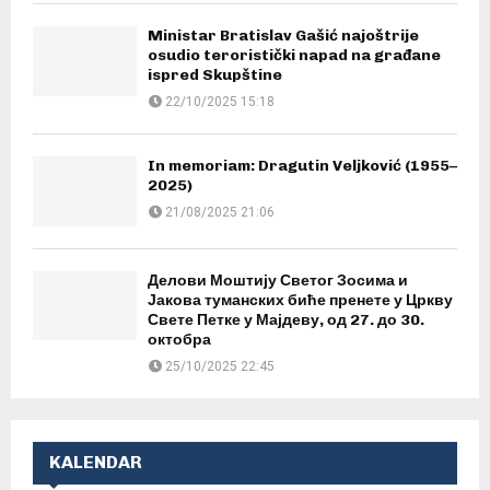
Ministar Bratislav Gašić najoštrije
osudio teroristički napad na građane
ispred Skupštine
22/10/2025 15:18
In memoriam: Dragutin Veljković (1955–
2025)
21/08/2025 21:06
Делови Моштију Светог Зосима и
Јакова туманских биће пренете у Цркву
Свете Петке у Мајдеву, од 27. до 30.
октобра
25/10/2025 22:45
KALENDAR