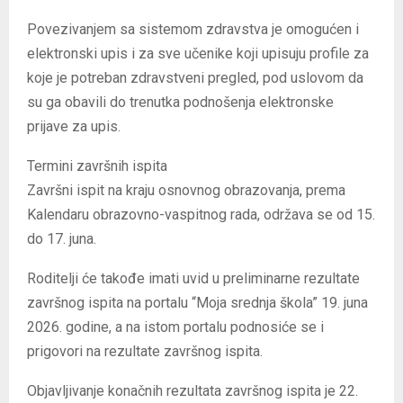
Povezivanjem sa sistemom zdravstva je omogućen i
elektronski upis i za sve učenike koji upisuju profile za
koje je potreban zdravstveni pregled, pod uslovom da
su ga obavili do trenutka podnošenja elektronske
prijave za upis.
Termini završnih ispita
Završni ispit na kraju osnovnog obrazovanja, prema
Kalendaru obrazovno-vaspitnog rada, održava se od 15.
do 17. juna.
Roditelji će takođe imati uvid u preliminarne rezultate
završnog ispita na portalu “Moja srednja škola” 19. juna
2026. godine, a na istom portalu podnosiće se i
prigovori na rezultate završnog ispita.
Objavljivanje konačnih rezultata završnog ispita je 22.