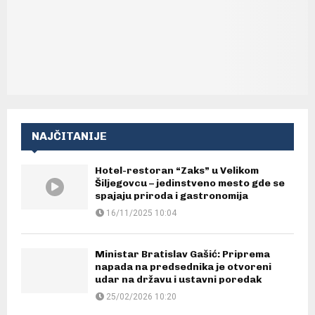
NAJČITANIJE
Hotel-restoran “Zaks” u Velikom
Šiljegovcu – jedinstveno mesto gde se
spajaju priroda i gastronomija
16/11/2025 10:04
Ministar Bratislav Gašić: Priprema
napada na predsednika je otvoreni
udar na državu i ustavni poredak
25/02/2026 10:20