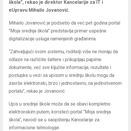
škola”, rekao je direktor Kancelarije za IT i
eUpravu Mihailo Jovanović.
Mihailo Jovanović je podsetio da već pet godina portal
“Moja srednja škola” predstavlja primer uspešne
digitalizacije usluga namenjenih građanima.
“Zahvaljujući ovom sistemu, roditelji više ne moraju da
odlaze na različite šaltere i prikupljaju papirne
dokumente, već sve ključne informacije, rezultate i
postupke u vezi sa upisom u srednju školu mogu da
završe elektronski, brzo i jednostavno, na jedinstvenom
portalu”, rekao je Jovanović.
Upis u srednje škole može da se obavi kompletno
elektronskim putem, koristeći portal “Moja srednja
škola”, navodi se u saopštenju Kancelarije za
informacione tehnologije.