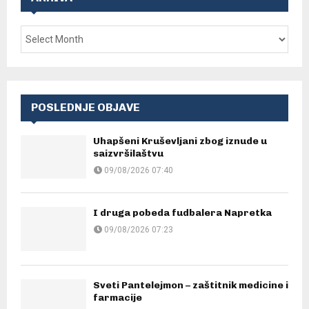
POSLEDNJE OBJAVE
Uhapšeni Kruševljani zbog iznude u
saizvršilaštvu
09/08/2026 07:40
I druga pobeda fudbalera Napretka
09/08/2026 07:23
Sveti Pantelejmon – zaštitnik medicine i
farmacije