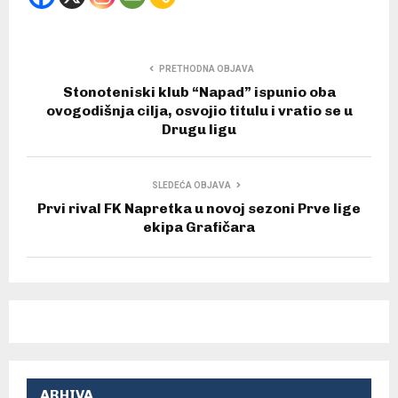
PRETHODNA OBJAVA
Stonoteniski klub “Napad” ispunio oba
ovogodišnja cilja, osvojio titulu i vratio se u
Drugu ligu
SLEDEĆA OBJAVA
Prvi rival FK Napretka u novoj sezoni Prve lige
ekipa Grafičara
ARHIVA