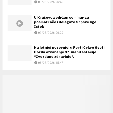
09/08/2026 06:40
U Kruševcu održan seminar za
posmatrače i delegate Srpske lige
Istok
09/08/2026 06:29
Na letnjoj pozornici u Porti Crkve Sveti
Đorđa otvaranje 37. manifestacije
“Zvezdano zdravinje”.
08/08/2026 15:47