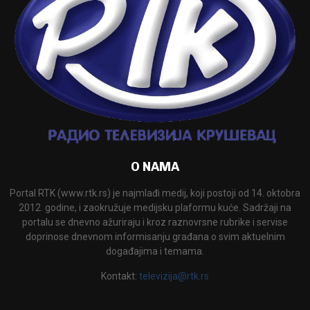
O NAMA
Portal RTK (www.rtk.rs) je najmlađi medij, koji postoji od 14. oktobra
2012. godine, i zaokružuje medijsku plaformu kuće. Sadržaji na
portalu se dnevno ažuriraju i kroz raznovrsne rubrike i servise
doprinose dnevnom informisanju građana o svim aktuelnim
događajima i temama.
Kontakt:
televizija@rtk.rs