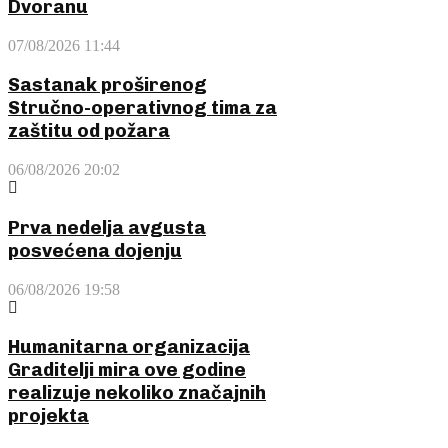
Dvoranu
07/08/2026 11:44
Sastanak proširenog
Stručno-operativnog tima za
zaštitu od požara
06/08/2026 20:02
Prva nedelja avgusta
posvećena dojenju
06/08/2026 19:58
Humanitarna organizacija
Graditelji mira ove godine
realizuje nekoliko značajnih
projekta