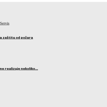
Servis
a zaštitu od požara
ne realizuje nekoliko…