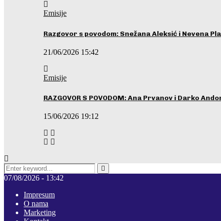
Emisije
Razgovor s povodom: Snežana Aleksić i Nevena Pla
21/06/2026 15:42
Emisije
RAZGOVOR S POVODOM: Ana Prvanov i Darko Ando
15/06/2026 19:12
Search
for:
Pretraga
07/08/2026 - 13:42
Impresum
O nama
Marketing