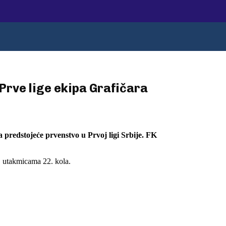
 Prve lige ekipa Grafičara
 predstojeće prvenstvo u Prvoj ligi Srbije. FK
, utakmicama 22. kola.