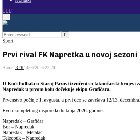
Kontakt
Facebook
Instagram
Youtube
Primary
Menu
Search
for:
Pretraga
Sport
Prvi rival FK Napretka u novoj sezoni
Autor:
RTK
14/06/2026 23:20
U Kući fudbala u Staroj Pazovi izvučeni su takmičarski brojevi za
Napredak u prvom kolu dočekuje ekipu Grafičara.
Prvenstvo počinje 1. avgusta, a prvi deo se završava 12/13. decembra
Evo i kompletnog rasporeda do kraja 2026. godine:
Napredak – Grafičar
Bor – Napredak
Napredak – Metalac
Teleoptik – Napredak