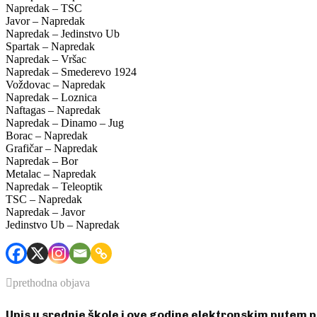
Napredak – TSC
Javor – Napredak
Napredak – Jedinstvo Ub
Spartak – Napredak
Napredak – Vršac
Napredak – Smederevo 1924
Voždovac – Napredak
Napredak – Loznica
Naftagas – Napredak
Napredak – Dinamo – Jug
Borac – Napredak
Grafičar – Napredak
Napredak – Bor
Metalac – Napredak
Napredak – Teleoptik
TSC – Napredak
Napredak – Javor
Jedinstvo Ub – Napredak
prethodna objava
Upis u srednje škole i ove godine elektronskim putem 