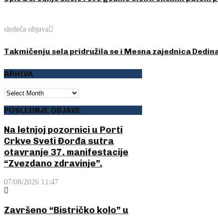
sledeća objava
Takmičenju sela pridružila se i Mesna zajednica Dedin
ARHIVA
ARHIVA
POSLEDNJE OBJAVE
Na letnjoj pozornici u Porti
Crkve Sveti Đorđa sutra
otavranje 37. manifestacije
“Zvezdano zdravinje”.
07/08/2026 11:47
Završeno “Bistričko kolo” u