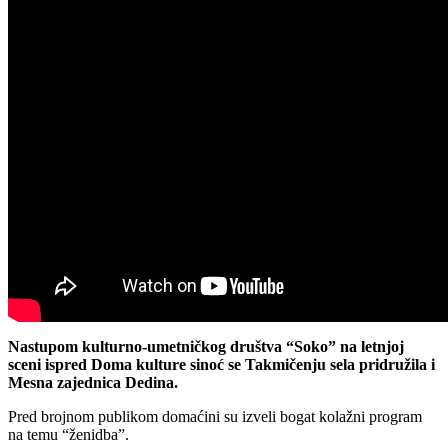
Nastupom kulturno-umetničkog društva “Soko” na letnjoj
sceni ispred Doma kulture sinoć se Takmičenju sela pridružila i
Mesna zajednica Dedina.
Pred brojnom publikom domaćini su izveli bogat kolažni program
na temu “ženidba”.