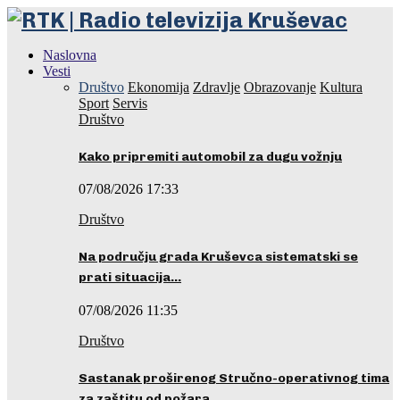
Naslovna
Vesti
Društvo
Ekonomija
Zdravlje
Obrazovanje
Kultura
Sport
Servis
Društvo
Kako pripremiti automobil za dugu vožnju
07/08/2026 17:33
Društvo
Na području grada Kruševca sistematski se
prati situacija…
07/08/2026 11:35
Društvo
Sastanak proširenog Stručno-operativnog tima
za zaštitu od požara