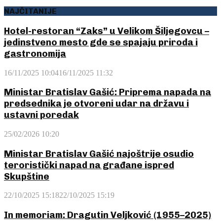
NAJČITANIJE
Hotel-restoran “Zaks” u Velikom Šiljegovcu –
jedinstveno mesto gde se spajaju priroda i
gastronomija
16/11/2025 10:04
16/11/2025 11:32
Ministar Bratislav Gašić: Priprema napada na
predsednika je otvoreni udar na državu i
ustavni poredak
25/02/2026 10:20
Ministar Bratislav Gašić najoštrije osudio
teroristički napad na građane ispred
Skupštine
22/10/2025 15:18
22/10/2025 15:19
In memoriam: Dragutin Veljković (1955–2025)