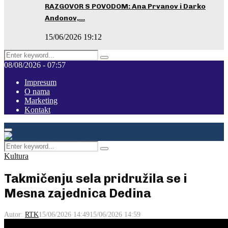
RAZGOVOR S POVODOM: Ana Prvanov i Darko
Andonov,…
15/06/2026 19:12
Search
Pretraga
for:
08/08/2026 - 07:57
Impresum
O nama
Marketing
Kontakt
Facebook
Instagram
Youtube
Primary
Menu
Search
Pretraga
for:
Kultura
Takmičenju sela pridružila se i
Mesna zajednica Dedina
Autor:
RTK
15/06/2026 14:49
15/06/2026 14:59