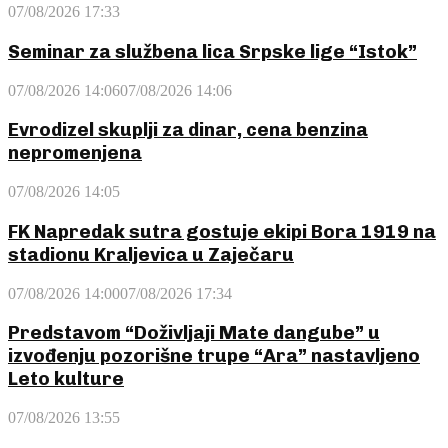
07/08/2026 17:33
Seminar za službena lica Srpske lige “Istok”
07/08/2026 14:06
07/08/2026 14:06
Evrodizel skuplji za dinar, cena benzina
nepromenjena
07/08/2026 14:05
FK Napredak sutra gostuje ekipi Bora 1919 na
stadionu Kraljevica u Zaječaru
07/08/2026 14:00
07/08/2026 17:34
Predstavom “Doživljaji Mate dangube” u
izvođenju pozorišne trupe “Ara” nastavljeno
Leto kulture
07/08/2026 13:55