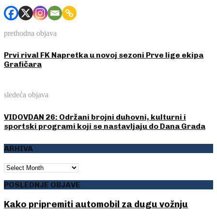
prethodna objava
Prvi rival FK Napretka u novoj sezoni Prve lige ekipa
Grafičara
sledeća objava
VIDOVDAN 26: Održani brojni duhovni, kulturni i
sportski programi koji se nastavljaju do Dana Grada
ARHIVA
ARHIVA
POSLEDNJE OBJAVE
Kako pripremiti automobil za dugu vožnju