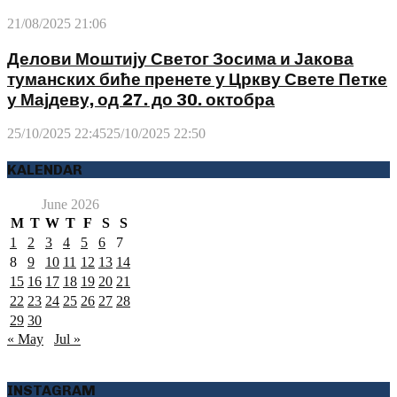
21/08/2025 21:06
Делови Моштију Светог Зосима и Јакова
туманских биће пренете у Цркву Свете Петке
у Мајдеву, од 27. до 30. октобра
25/10/2025 22:45
25/10/2025 22:50
KALENDAR
June 2026
M
T
W
T
F
S
S
1
2
3
4
5
6
7
8
9
10
11
12
13
14
15
16
17
18
19
20
21
22
23
24
25
26
27
28
29
30
« May
Jul »
INSTAGRAM