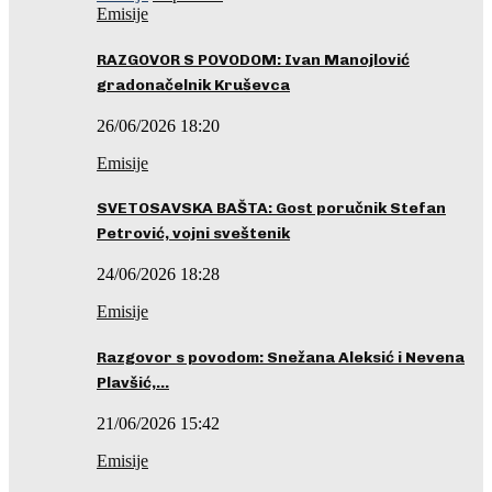
Emisije
RAZGOVOR S POVODOM: Ivan Manojlović
gradonačelnik Kruševca
26/06/2026 18:20
Emisije
SVETOSAVSKA BAŠTA: Gost poručnik Stefan
Petrović, vojni sveštenik
24/06/2026 18:28
Emisije
Razgovor s povodom: Snežana Aleksić i Nevena
Plavšić,…
21/06/2026 15:42
Emisije