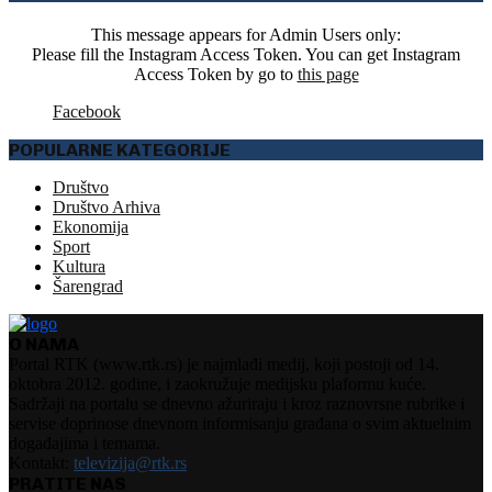
This message appears for Admin Users only:
Please fill the Instagram Access Token. You can get Instagram
Access Token by go to
this page
Facebook
POPULARNE KATEGORIJE
Društvo
Društvo Arhiva
Ekonomija
Sport
Kultura
Šarengrad
O NAMA
Portal RTK (www.rtk.rs) je najmlađi medij, koji postoji od 14.
oktobra 2012. godine, i zaokružuje medijsku plaformu kuće.
Sadržaji na portalu se dnevno ažuriraju i kroz raznovrsne rubrike i
servise doprinose dnevnom informisanju građana o svim aktuelnim
događajima i temama.
Kontakt:
televizija@rtk.rs
PRATITE NAS