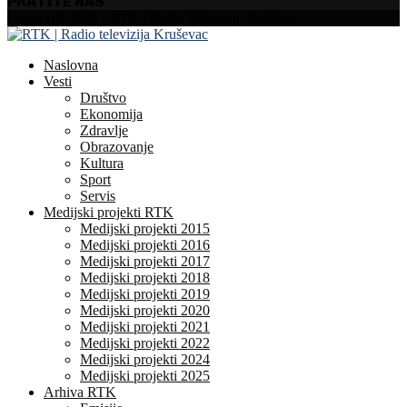
PRATITE NAS
Facebook
Instagram
Youtube
Copyright 2025 - RTK | Radio Televizija Kruševac
Naslovna
Vesti
Društvo
Ekonomija
Zdravlje
Obrazovanje
Kultura
Sport
Servis
Medijski projekti RTK
Medijski projekti 2015
Medijski projekti 2016
Medijski projekti 2017
Medijski projekti 2018
Medijski projekti 2019
Medijski projekti 2020
Medijski projekti 2021
Medijski projekti 2022
Medijski projekti 2024
Medijski projekti 2025
Arhiva RTK