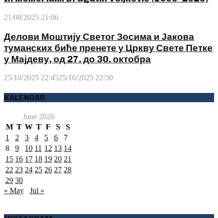
21/08/2025 21:06
Делови Моштију Светог Зосима и Јакова
туманских биће пренете у Цркву Свете Петке
у Мајдеву, од 27. до 30. октобра
25/10/2025 22:45
25/10/2025 22:50
KALENDAR
June 2026
M
T
W
T
F
S
S
1
2
3
4
5
6
7
8
9
10
11
12
13
14
15
16
17
18
19
20
21
22
23
24
25
26
27
28
29
30
« May
Jul »