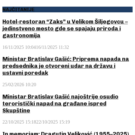
NAJČITANIJE
Hotel-restoran “Zaks” u Velikom Šiljegovcu –
jedinstveno mesto gde se spajaju priroda i
gastronomija
16/11/2025 10:04
16/11/2025 11:32
Ministar Bratislav Gašić: Priprema napada na
predsednika je otvoreni udar na državu i
ustavni poredak
25/02/2026 10:20
Ministar Bratislav Gašić najoštrije osudio
teroristički napad na građane ispred
Skupštine
22/10/2025 15:18
22/10/2025 15:19
In memoriam: Dragutin Veljković (1955–2025)