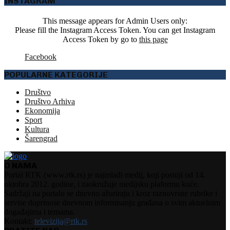
INSTAGRAM
This message appears for Admin Users only:
Please fill the Instagram Access Token. You can get Instagram
Access Token by go to
this page
Facebook
POPULARNE KATEGORIJE
Društvo
Društvo Arhiva
Ekonomija
Sport
Kultura
Šarengrad
O NAMA
Portal RTK (www.rtk.rs) je najmlađi medij, koji postoji od 14.
oktobra 2012. godine, i zaokružuje medijsku plaformu kuće.
Sadržaji na portalu se dnevno ažuriraju i kroz raznovrsne rubrike i
servise doprinose dnevnom informisanju građana o svim aktuelnim
događajima i temama.
Kontakt:
televizija@rtk.rs