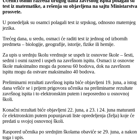
Učenici osmih razreda drugog dana završnog ispita polagali su
test iz matematike, a rešenja su objavljena na sajtu Ministarstva
prosvete.
U ponedeljak su osamci polagali test iz srpskog, odnosno maternjeg
jezika.
Trećeg dana, u sredu, osmaci će raditi test iz jednog od izbornih
predmeta – biologije, geografije, istorije, fizike ili hemije.
Za upis u srednju školu vrednuje se uspeh iz osnovne škole – šesti,
sedmi i osmi razred i uspeh na završnom ispitu. Osmaci iz osnovne
škole maksimalno mogu da ponesu 60 bodova, dok na završnom
ispitu mogu da ostvare maksimalno 40 bodova.
Preliminarni rezultati završnog ispita biće objavljeni 19. juna, a istog
dana vršiće se i prijem prigovora učenika na preliminarne rezultate
završnog ispita i to elektronskim putem i neposredno u osnovnoj
školi.
Konačni rezultati biće objavljeni 22. juna, a 23. i 24. juna maturanti
će elektronskim putem popunjavati liste opredeljenja (želja) koje će
predati u svojoj osnovnoj školi.
Raspored učenika po srednjim školama obaviće se 29. juna, a nakon
toga i upis.