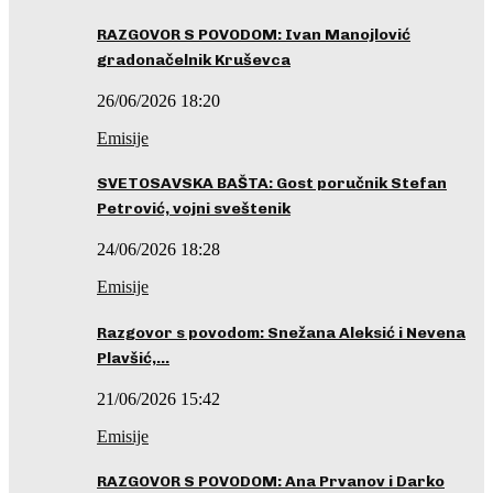
RAZGOVOR S POVODOM: Ivan Manojlović
gradonačelnik Kruševca
26/06/2026 18:20
Emisije
SVETOSAVSKA BAŠTA: Gost poručnik Stefan
Petrović, vojni sveštenik
24/06/2026 18:28
Emisije
Razgovor s povodom: Snežana Aleksić i Nevena
Plavšić,…
21/06/2026 15:42
Emisije
RAZGOVOR S POVODOM: Ana Prvanov i Darko