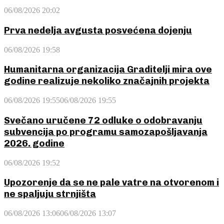
06/08/2026 20:02
Prva nedelja avgusta posvećena dojenju
06/08/2026 19:58
Humanitarna organizacija Graditelji mira ove
godine realizuje nekoliko značajnih projekta
06/08/2026 19:55
06/08/2026 19:55
Svečano uručene 72 odluke o odobravanju
subvencija po programu samozapošljavanja
2026. godine
06/08/2026 19:52
Upozorenje da se ne pale vatre na otvorenom i
ne spaljuju strnjišta
06/08/2026 13:06
06/08/2026 13:07