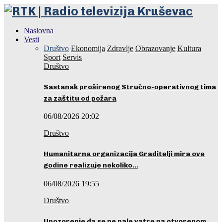
Naslovna
Vesti
Društvo
Ekonomija
Zdravlje
Obrazovanje
Kultura
Sport
Servis
Društvo
Sastanak proširenog Stručno-operativnog tima
za zaštitu od požara
06/08/2026 20:02
Društvo
Humanitarna organizacija Graditelji mira ove
godine realizuje nekoliko…
06/08/2026 19:55
Društvo
Upozorenje da se ne pale vatre na otvorenom…