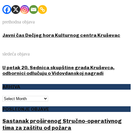
prethodna objava
Javni čas Dečjeg hora Kulturnog centra Kruševac
sledeća objava
U petak 20. Sednica skupštine grada Kruševca,
odbornici odlučuju o Vidovdanskoj nagradi
ARHIVA
ARHIVA
POSLEDNJE OBJAVE
Sastanak proširenog Stručno-operativnog
tima za zaštitu od požara