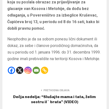
koja su poslala obrazac za prijavljivanje za
glasanje van Kosova i Metohije, da dođu bez
odlaganja, u Povereništvo za izbeglice Kruševac,
Čupićeva broj 13, u periodu od 8 do 16 sati, kako bi
dobili pravnu pomoć.
Neophodno je da sa sobom ponesu lični dokument ili
dokaz, za sebe i članove porodičnog domaćinstva, da
su u periodu od 1. januara 1996. do 31. decembra 1999.
godine imali prebivalište na teritoriji Kosova i Metohije.
PRETHODNA OBJAVA
Dečja nedelja: “Slušajte mama i tata, želim
sestru il` brata” (VIDEO)