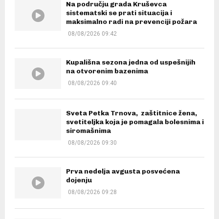
Na području grada Kruševca
sistematski se prati situacija i
maksimalno radi na prevenciji požara
08/08/2026 09:42
Kupališna sezona jedna od uspešnijih
na otvorenim bazenima
08/08/2026 09:40
Sveta Petka Trnova, zaštitnice žena,
svetiteljka koja je pomagala bolesnima i
siromašnima
08/08/2026 09:30
Prva nedelja avgusta posvećena
dojenju
08/08/2026 09:28