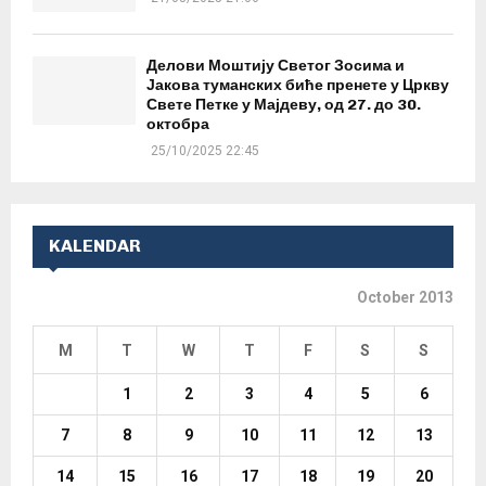
Делови Моштију Светог Зосима и
Јакова туманских биће пренете у Цркву
Свете Петке у Мајдеву, од 27. до 30.
октобра
25/10/2025 22:45
KALENDAR
October 2013
M
T
W
T
F
S
S
1
2
3
4
5
6
7
8
9
10
11
12
13
14
15
16
17
18
19
20