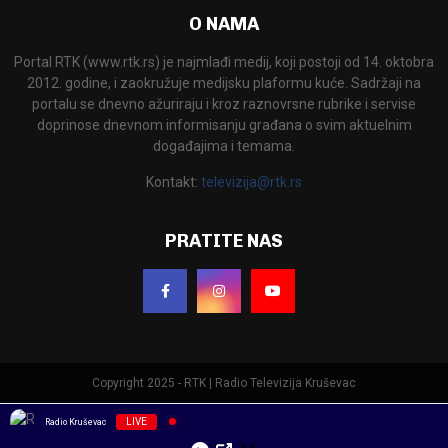
O NAMA
Portal RTK (www.rtk.rs) je najmlađi medij, koji postoji od 14. oktobra
2012. godine, i zaokružuje medijsku plaformu kuće. Sadržaji na
portalu se dnevno ažuriraju i kroz raznovrsne rubrike i servise
doprinose dnevnom informisanju građana o svim aktuelnim
događajima i temama.
Kontakt:
televizija@rtk.rs
PRATITE NAS
Copyright 2025 - RTK | Radio Televizija Kruševac
LIVE
Radio Kruševac