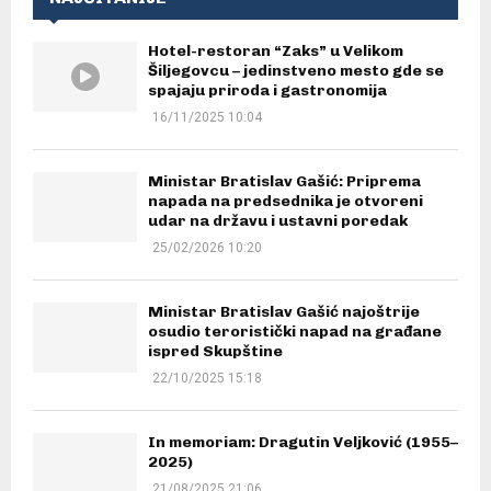
Hotel-restoran “Zaks” u Velikom
Šiljegovcu – jedinstveno mesto gde se
spajaju priroda i gastronomija
16/11/2025 10:04
Ministar Bratislav Gašić: Priprema
napada na predsednika je otvoreni
udar na državu i ustavni poredak
25/02/2026 10:20
Ministar Bratislav Gašić najoštrije
osudio teroristički napad na građane
ispred Skupštine
22/10/2025 15:18
In memoriam: Dragutin Veljković (1955–
2025)
21/08/2025 21:06