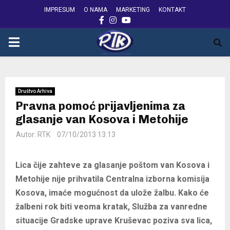
IMPRESUM
O NAMA
MARKETING
KONTAKT
FACEBOOK
INSTAGRAM
YOUTUBE
PRIMARY
MENU
Društvo Arhiva
Pravna pomoć prijavljenima za
glasanje van Kosova i Metohije
Autor:
RTK
07/10/2013 13:13
Lica čije zahteve za glasanje poštom van Kosova i
Metohije nije prihvatila Centralna izborna komisija
Kosova, imaće mogućnost da ulože žalbu. Kako će
žalbeni rok biti veoma kratak, Služba za vanredne
situacije Gradske uprave Kruševac poziva sva lica,