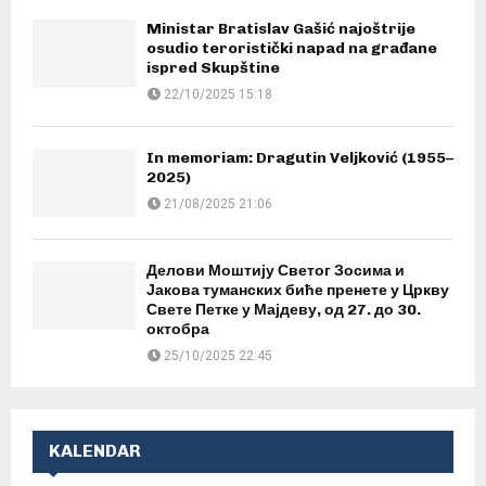
Ministar Bratislav Gašić najoštrije
osudio teroristički napad na građane
ispred Skupštine
22/10/2025 15:18
In memoriam: Dragutin Veljković (1955–
2025)
21/08/2025 21:06
Делови Моштију Светог Зосима и
Јакова туманских биће пренете у Цркву
Свете Петке у Мајдеву, од 27. до 30.
октобра
25/10/2025 22:45
KALENDAR