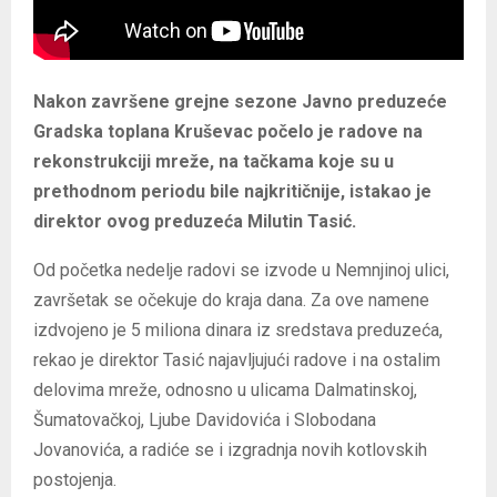
Nakon završene grejne sezone Javno preduzeće
Gradska toplana Kruševac počelo je radove na
rekonstrukciji mreže, na tačkama koje su u
prethodnom periodu bile najkritičnije, istakao je
direktor ovog preduzeća Milutin Tasić.
Od početka nedelje radovi se izvode u Nemnjinoj ulici,
završetak se očekuje do kraja dana. Za ove namene
izdvojeno je 5 miliona dinara iz sredstava preduzeća,
rekao je direktor Tasić najavljujući radove i na ostalim
delovima mreže, odnosno u ulicama Dalmatinskoj,
Šumatovačkoj, Ljube Davidovića i Slobodana
Jovanovića, a radiće se i izgradnja novih kotlovskih
postojenja.