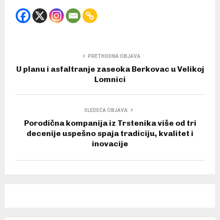
PRETHODNA OBJAVA
U planu i asfaltranje zaseoka Berkovac u Velikoj
Lomnici
SLEDEĆA OBJAVA
Porodična kompanija iz Trstenika više od tri
decenije uspešno spaja tradiciju, kvalitet i
inovacije