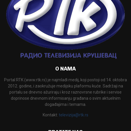
O NAMA
Portal RTK (www.rtk.rs) je najmlađi medij, koji postoji od 14. oktobra
2012. godine, i zaokružuje medijsku plaformu kuće. Sadržaji na
portalu se dnevno ažuriraju i kroz raznovrsne rubrike i servise
doprinose dnevnom informisanju građana o svim aktuelnim
događajima i temama.
Kontakt:
televizija@rtk.rs