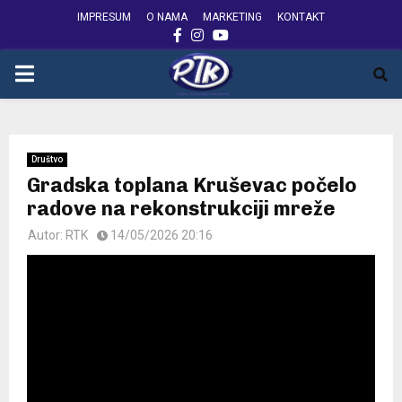
IMPRESUM
O NAMA
MARKETING
KONTAKT
FACEBOOK
INSTAGRAM
YOUTUBE
PRIMARY
MENU
Društvo
Gradska toplana Kruševac počelo
radove na rekonstrukciji mreže
Autor:
RTK
14/05/2026 20:16