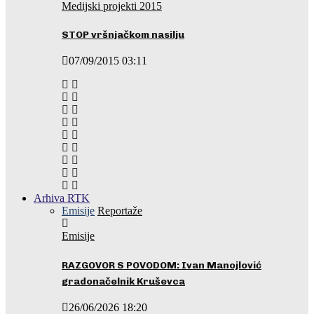
Medijski projekti 2015
STOP vršnjačkom nasilju
07/09/2015 03:11
Arhiva RTK
Emisije
Reportaže
Emisije
RAZGOVOR S POVODOM: Ivan Manojlović
gradonačelnik Kruševca
26/06/2026 18:20