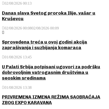
02/08/2026 00:13
Danas slava Svetog proroka Ilije, vašar u
Kruševcu
02/08/2026 00:08
02/08/2026 00:09
Sprovedena treća u ovoj godini akcija
zaprašivanja i suzbijanja komaraca
01/08/2026 13:45
U Palati Srbija potpisani ugovori za podršku
dobrovoljnim vatrogasnim društvima u
seoskim sredinama
01/08/2026 13:38
PRIVREMENA IZMENA REŽIMA SAOBRAĆAJA
ZBOG EXPO KARAVANA