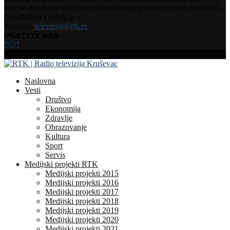
servise doprinose dnevnom informisanju građana o svim aktuelnim
događajima i temama.
Kontakt:
televizija@rtk.rs
PRATITE NAS
Facebook
Instagram
Youtube
Copyright 2025 - RTK | Radio Televizija Kruševac
Naslovna
Vesti
Društvo
Ekonomija
Zdravlje
Obrazovanje
Kultura
Sport
Servis
Medijski projekti RTK
Medijski projekti 2015
Medijski projekti 2016
Medijski projekti 2017
Medijski projekti 2018
Medijski projekti 2019
Medijski projekti 2020
Medijski projekti 2021