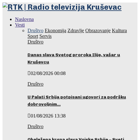
Naslovna
Vesti
Društvo
Ekonomija
Zdravlje
Obrazovanje
Kultura
Sport
Servis
Društvo
Danas slava Svetog proroka Ilije, vašar u
Kruševcu
02/08/2026 00:08
Društvo
U Palati Srbija potpisani ugovori za podršku
dobrovoljnim…
01/08/2026 13:38
Društvo
Obeležena krsna slava Vojske Srbije – Sveti