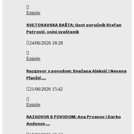
Emisije
SVETOSAVSKA BAŠTA: Gost poručnik Stefan
Petrović, vojni sveštenik
24/06/2026 18:28
Emisije
Razgovor s povodom: Snežana Aleksić i Nevena
Plavšić,…
21/06/2026 15:42
Emisije
RAZGOVOR S POVODOM: Ana Prvanov i Darko
Andonov,…