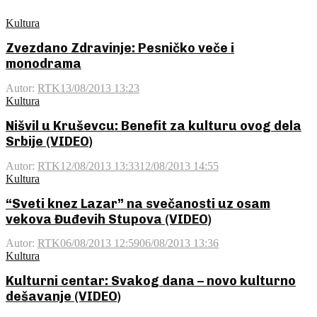
Kultura
Zvezdano Zdravinje: Pesničko veče i
monodrama
Autor:
RTK
13/08/2013 13:23
Kultura
Nišvil u Kruševcu: Benefit za kulturu ovog dela
Srbije (VIDEO)
Autor:
RTK
12/08/2013 13:33
12/08/2013 14:55
Kultura
“Sveti knez Lazar” na svečanosti uz osam
vekova Đuđevih Stupova (VIDEO)
Autor:
RTK
06/08/2013 12:59
06/08/2013 13:36
Kultura
Kulturni centar: Svakog dana – novo kulturno
dešavanje (VIDEO)