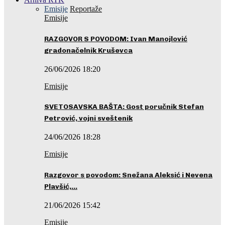
Emisije
Reportaže
Emisije
RAZGOVOR S POVODOM: Ivan Manojlović
gradonačelnik Kruševca
26/06/2026 18:20
Emisije
SVETOSAVSKA BAŠTA: Gost poručnik Stefan
Petrović, vojni sveštenik
24/06/2026 18:28
Emisije
Razgovor s povodom: Snežana Aleksić i Nevena
Plavšić,…
21/06/2026 15:42
Emisije