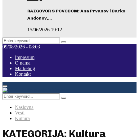
RAZGOVOR S POVODOM: Ana Prvanov i Darko
Andonov,…
15/06/2026 19:12
Search
Pretraga
for:
09/08/2026 - 08:03
Impresum
O nama
Marketing
Kontakt
Facebook
Instagram
Youtube
Primary
Menu
Search
Pretraga
for:
Naslovna
Vesti
Kultura
KATEGORIJA: Kultura