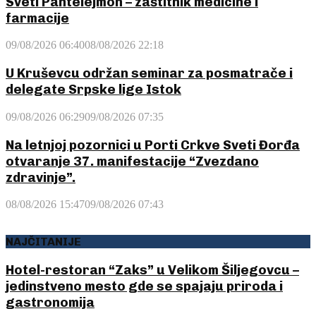
Sveti Pantelejmon – zaštitnik medicine i
farmacije
09/08/2026 06:40
08/08/2026 22:18
U Kruševcu održan seminar za posmatrače i
delegate Srpske lige Istok
09/08/2026 06:29
09/08/2026 07:35
Na letnjoj pozornici u Porti Crkve Sveti Đorđa
otvaranje 37. manifestacije “Zvezdano
zdravinje”.
08/08/2026 15:47
09/08/2026 07:43
NAJČITANIJE
Hotel-restoran “Zaks” u Velikom Šiljegovcu –
jedinstveno mesto gde se spajaju priroda i
gastronomija