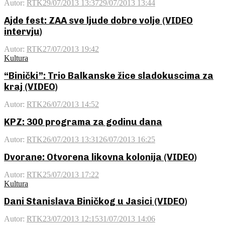
Autor:
RTK
29/07/2013 13:37
29/07/2013 13:44
Ajde fest: ZAA sve ljude dobre volje (VIDEO
intervju)
Autor:
RTK
27/07/2013 19:42
Kultura
“Binički”: Trio Balkanske žice sladokuscima za
kraj (VIDEO)
Autor:
RTK
26/07/2013 14:52
KPZ: 300 programa za godinu dana
Autor:
RTK
26/07/2013 13:31
26/07/2013 16:25
Dvorane: Otvorena likovna kolonija (VIDEO)
Autor:
RTK
25/07/2013 17:22
Kultura
Dani Stanislava Biničkog u Jasici (VIDEO)
Autor:
RTK
23/07/2013 12:15
31/07/2013 14:06