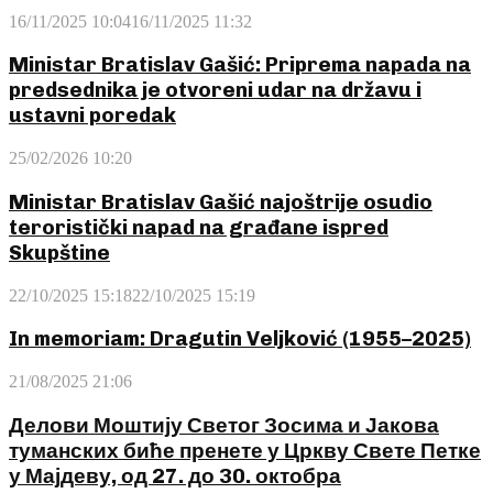
16/11/2025 10:04
16/11/2025 11:32
Ministar Bratislav Gašić: Priprema napada na
predsednika je otvoreni udar na državu i
ustavni poredak
25/02/2026 10:20
Ministar Bratislav Gašić najoštrije osudio
teroristički napad na građane ispred
Skupštine
22/10/2025 15:18
22/10/2025 15:19
In memoriam: Dragutin Veljković (1955–2025)
21/08/2025 21:06
Делови Моштију Светог Зосима и Јакова
туманских биће пренете у Цркву Свете Петке
у Мајдеву, од 27. до 30. октобра