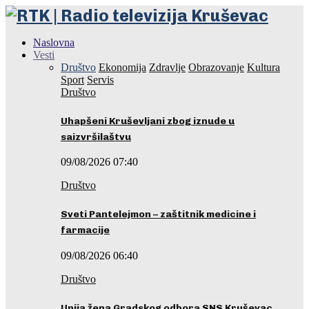
Naslovna
Vesti
Društvo
Ekonomija
Zdravlje
Obrazovanje
Kultura
Sport
Servis
Društvo
Uhapšeni Kruševljani zbog iznude u
saizvršilaštvu
09/08/2026 07:40
Društvo
Sveti Pantelejmon – zaštitnik medicine i
farmacije
09/08/2026 06:40
Društvo
Unija žena Gradskog odbora SNS Kruševac