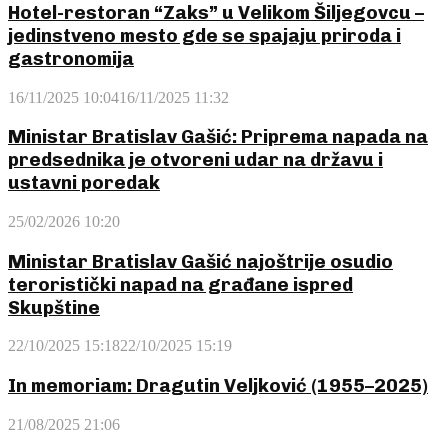
Hotel-restoran “Zaks” u Velikom Šiljegovcu –
jedinstveno mesto gde se spajaju priroda i
gastronomija
16/11/2025 10:04
16/11/2025 11:32
Ministar Bratislav Gašić: Priprema napada na
predsednika je otvoreni udar na državu i
ustavni poredak
25/02/2026 10:20
Ministar Bratislav Gašić najoštrije osudio
teroristički napad na građane ispred
Skupštine
22/10/2025 15:18
22/10/2025 15:19
In memoriam: Dragutin Veljković (1955–2025)
21/08/2025 21:06