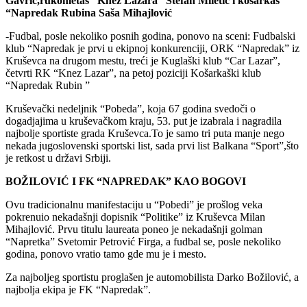
Gavrić,rukometaš “Knez Lazara” Stefan Miletić i košarkaš
“Napredak Rubina Saša Mihajlović
-Fudbal, posle nekoliko posnih godina, ponovo na sceni: Fudbalski
klub “Napredak je prvi u ekipnoj konkurenciji, ORK “Napredak” iz
Kruševca na drugom mestu, treći je Kuglaški klub “Car Lazar”,
četvrti RK “Knez Lazar”, na petoj poziciji Košarkaški klub
“Napredak Rubin ”
Kruševački nedeljnik “Pobeda”, koja 67 godina svedoči o
dogadjajima u kruševačkom kraju, 53. put je izabrala i nagradila
najbolje sportiste grada Kruševca.To je samo tri puta manje nego
nekada jugoslovenski sportski list, sada prvi list Balkana “Sport”,što
je retkost u državi Srbiji.
BOŽILOVIĆ I FK “NAPREDAK” KAO BOGOVI
Ovu tradicionalnu manifestaciju u “Pobedi” je prošlog veka
pokrenuio nekadašnji dopisnik “Politike” iz Kruševca Milan
Mihajlović. Prvu titulu laureata poneo je nekadašnji golman
“Napretka” Svetomir Petrović Firga, a fudbal se, posle nekoliko
godina, ponovo vratio tamo gde mu je i mesto.
Za najboljeg sportistu proglašen je automobilista Darko Božilović, a
najbolja ekipa je FK “Napredak”.