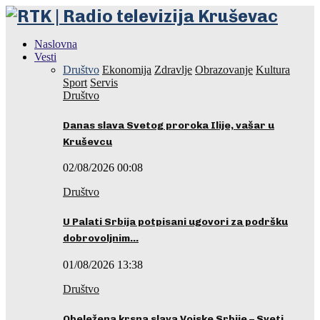
Naslovna
Vesti
Društvo
Ekonomija
Zdravlje
Obrazovanje
Kultura
Sport
Servis
Društvo
Danas slava Svetog proroka Ilije, vašar u
Kruševcu
02/08/2026 00:08
Društvo
U Palati Srbija potpisani ugovori za podršku
dobrovoljnim…
01/08/2026 13:38
Društvo
Obeležena krsna slava Vojske Srbije – Sveti