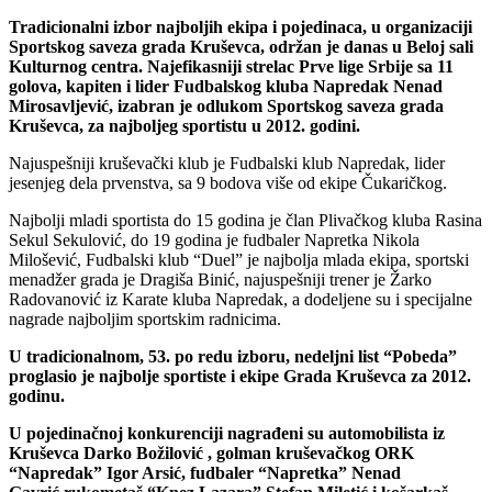
Tradicionalni izbor najboljih ekipa i pojedinaca, u organizaciji
Sportskog saveza grada Kruševca, održan je danas u Beloj sali
Kulturnog centra.
Najefikasniji strelac Prve lige Srbije sa 11
golova, kapiten i lider Fudbalskog kluba Napredak Nenad
Mirosavljević, izabran je odlukom Sportskog saveza grada
Kruševca, za najboljeg sportistu u 2012. godini.
Najuspešniji kruševački klub je Fudbalski klub Napredak, lider
jesenjeg dela prvenstva, sa 9 bodova više od ekipe Čukaričkog.
Najbolji mladi sportista do 15 godina je član Plivačkog kluba Rasina
Sekul Sekulović, do 19 godina je fudbaler Napretka Nikola
Milošević, Fudbalski klub “Duel” je najbolja mlada ekipa, sportski
menadžer grada je Dragiša Binić, najuspešniji trener je Žarko
Radovanović iz Karate kluba Napredak, a dodeljene su i specijalne
nagrade najboljim sportskim radnicima.
U tradicionalnom, 53. po redu izboru, nedeljni list “Pobeda”
proglasio je najbolje sportiste i ekipe Grada Kruševca za 2012.
godinu.
U pojedinačnoj konkurenciji nagrađeni su automobilista iz
Kruševca Darko Božilović , golman kruševačkog ORK
“Napredak” Igor Arsić, fudbaler “Napretka” Nenad