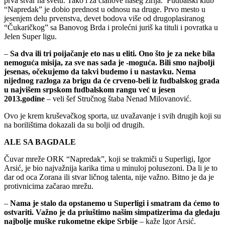
prva stvar na svetu. Tako i za članove našeg žirija. Fudbalski klub
“Napredak” je dobio prednost u odnosu na druge. Prvo mesto u
jesenjem delu prvenstva, devet bodova više od drugoplasiranog
“Čukaričkog” sa Banovog Brda i prolećni juriš ka tituli i povratka u
Jelen Super ligu.
–
Sa dva ili tri poijačanje eto nas u eliti. Ono što je za neke bila
nemoguća misija, za sve nas sada je -moguća. Bili smo najbolji
jesenas, očekujemo da takvi budemo i u nastavku. Nema
nijednog razloga za brigu da će crveno-beli iz fudbalskog grada
u najvišem srpskom fudbalskom rangu već u jesen
2013.godine
– veli šef Stručnog štaba Nenad Milovanović.
Ovo je krem kruševačkog sporta, uz uvažavanje i svih drugih koji su
na borilištima dokazali da su bolji od drugih.
ALE SA BAGDALE
Čuvar mreže ORK “Napredak”, koji se trakmiči u Superligi, Igor
Arsić, je bio najvažnija karika tima u minuloj polusezoni. Da li je to
dar od oca Zorana ili stvar ličnog talenta, nije važno. Bitno je da je
protivnicima začarao mrežu.
–
Nama je stalo da opstanemo u Superligi i smatram da ćemo to
ostvariti. Važno je da priuštimo našim simpatizerima da gledaju
najbolje muške rukometne ekipe Srbije
– kaže Igor Arsić.