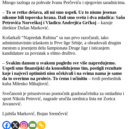
Mnogo razloga za pohvale Ivanu Perčeviću i njegovim saradnicima.
–
To se retko dešava, ali mi smo uspeli. Uz to nismo jesenas
nikome bili topovska hrana. Dali smo svetu i dva mladića: Sašu
Petrovića Norveškoj i Vladicu Andrejića Grčkoj
– kazuje
direktor Dušan Marković.
Košarkaši “Napredak Rubina” su nas prvo razočarali, iako
administravinim izlaskom iz Prve lige Srbije, a obradovali drugim
mestom u jesenjem delu šampionata Druge lige i isticanjem
kandidature za povratak u elitno društvo.
–
Svakim danom u svakom pogledu sve više napredujemo.
Uspeli smo finansijski da konsolidujemo tim, postigli rezultate
koje i najveći optimisti nisu očekivali i na svima nama je samo
da to overimo na proleće. To ćemo i učinitiu
– tvrdi predsednik
kuba Milenko Mihajlović.
Svečanosti je prisustvovao pomoćnik gradonačelnika za omladinu i
sport Nikola Petrović, nagrade uručila urednica lista mr Zorica
Jovanović.
Ljubiša Marković, Bojan Sremčević