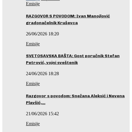
Emisije
RAZGOVOR S POVODOM: Ivan Manojlović
gradonačelnik Kruševca
26/06/2026 18:20
Emisije
SVETOSAVSKA BAŠTA: Gost poručnik Stefan
Petrović, vojni sveštenik
24/06/2026 18:28
Emisije
Razgovor s povodom: Snežana Aleksić i Nevena
Plavšić,…
21/06/2026 15:42
Emisije