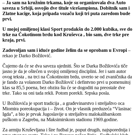
–
Ja sam na kružnim trkama, koje su organizovala dva Auto
saveza u Srbiji, osvojio dve titule vicešampiona. Dobitnik sam i
Zlatne kacige, koja pripada vozaču koji tri puta zaredom bude
prvi.
U mojoj omiljenoj klasi Sport prodakšn do 2.000 kubika, sve do
trke na Čokotinom brdu kod Kruševca , bio sam, dve trke pre
kraja, prvi.
Zadovoljan sam i iduće godine želim da se oprobam u Evropi
–
rekao je Darko Božilović.
Čujemo da će se dva saveza ujedniti. Što se Darka Božilovića tiče
jasno je da je oštećen u svojoj omiljenoj disciplini. Jer i sam autor
ovog teksta , na trci na Čokotinoim brdu, uverio se od zvaničnika da
je fanđo za volanom Darko Božilović i defintvno prvi u pomenuitoj
klas sa 85,5 poena, bez obzira šta će se dogoditi na preostale dve
trke. Tako su oni tada rekli. Potom porekli. Srpska posla.
U Božilovića je sport tradicija , a građevinarstvo i streljaštvo oca
Miomira poreokupacija i – život. On je vlasnik preduzeća “Vlasinac
Igda”, a bio je prvak Jugoslavije u streljaštvu malokalibarskom
puškom u Zagrebu, na Maksimirskom stadionu 1969.godine.
Za armiju Kruševljana i šire fudbal je, poput drugih, najsporednija i