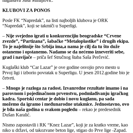
naglašava Saša Mihajlović.
KLUBOVI ZA PONOS
Posle FK “Napredak”, na listi najboljih klubova je ORK
“Napredak”, koji se takmiči u Superligi.
–
Nije svejedno igrati u konkurencijiu beogradske “Crvene
zvezde”, “Partizana”, šabačke “Metaloplastike” i drugih ekipa.
To je najelitnije što Srbija ima,a nama je cilj da tu što duže
ostanemo i opstanemo. Nadamo se da nećemo izneveriti sebe,
grad i navijače
– priča šef Stručnog štaba Saša Perčević.
Kuglaški klub “Car Lazar” je ove godine osvojio prvo mesto u
Prvoj ligi i izborio povratak u Superligu. U jesen 2012.godine bio je
četvrti.
–
Mnogo je razloga za radost. Izvanredne rezultate imamo i na
parovnom i pojedinačnom prvenstvu, podmlađivanju igračkog
kadra. Sportski centar je dobio i novu kuglanu, pa sada
možemo da igramo i međunarodne utakmice. Jednostavno, ovo
je bila naša godina u svakom pogledu
– rekao je predesednik
Dušan Karalić.
Nismo zapostavili i RK “Knez Lazar”, koji je za kratko vreme, kao
niko u državi, od takozvane beton lige, stigao do Prve lige -Zapad.