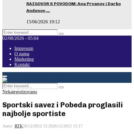
RAZGOVOR S POVODOM: Ana Prvanov i Darko
Andonov,…
15/06/2026 19:12
Search
Pretraga
for:
02/08/2026 - 05:04
Impresum
O nama
Marketing
Kontakt
Facebook
Instagram
Youtube
Primary
Menu
Search
Pretraga
for:
Nekategorizovano
Sportski savez i Pobeda proglasili
najbolje sportiste
Autor:
RTK
26/12/2012 15:20
26/12/2012 15:17