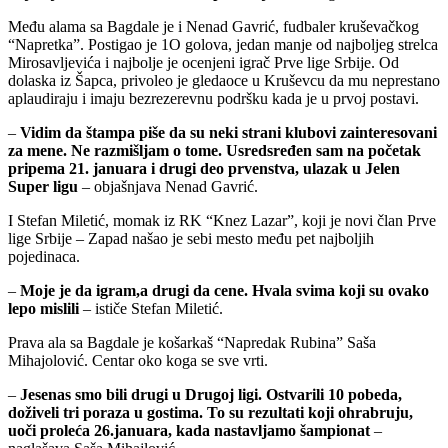
Među alama sa Bagdale je i Nenad Gavrić, fudbaler kruševačkog
“Napretka”. Postigao je 1O golova, jedan manje od najboljeg strelca
Mirosavljevića i najbolje je ocenjeni igrač Prve lige Srbije. Od
dolaska iz Šapca, privoleo je gledaoce u Kruševcu da mu neprestano
aplaudiraju i imaju bezrezerevnu podršku kada je u prvoj postavi.
–
Vidim da štampa piše da su neki strani klubovi zainteresovani
za mene. Ne razmišljam o tome. Usredsređen sam na početak
pripema 21. januara i drugi deo prvenstva, ulazak u Jelen
Super ligu
– objašnjava Nenad Gavrić.
I Stefan Miletić, momak iz RK “Knez Lazar”, koji je novi član Prve
lige Srbije – Zapad našao je sebi mesto među pet najboljih
pojedinaca.
–
Moje je da igram,a drugi da cene. Hvala svima koji su ovako
lepo mislili
– ističe Stefan Miletić.
Prava ala sa Bagdale je košarkaš “Napredak Rubina” Saša
Mihajolović. Centar oko koga se sve vrti.
–
Jesenas smo bili drugi u Drugoj ligi. Ostvarili 10 pobeda,
doživeli tri poraza u gostima. To su rezultati koji ohrabruju,
uoči proleća 26.januara, kada nastavljamo šampionat
–