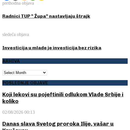
prethodna objava
Radnici TUP ” Župa” nastavljaju štrajk
sledeća objava
Investicija u mlade je investicija bez rizika
ARHIVA
ARHIVA
POSLEDNJE OBJAVE
Koji lekovi su pojeftinili odlukom Vlade Srbije i
koliko
02/08/2026 00:13
Danas slava Svetog proroka Ilije, vašar u