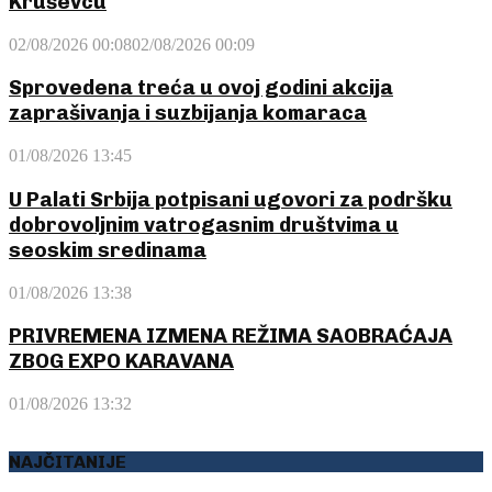
Kruševcu
02/08/2026 00:08
02/08/2026 00:09
Sprovedena treća u ovoj godini akcija
zaprašivanja i suzbijanja komaraca
01/08/2026 13:45
U Palati Srbija potpisani ugovori za podršku
dobrovoljnim vatrogasnim društvima u
seoskim sredinama
01/08/2026 13:38
PRIVREMENA IZMENA REŽIMA SAOBRAĆAJA
ZBOG EXPO KARAVANA
01/08/2026 13:32
NAJČITANIJE