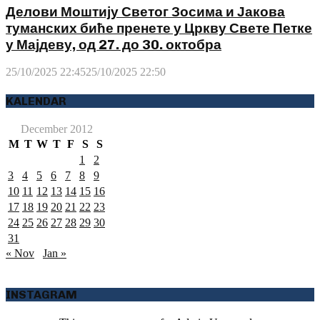
Делови Моштију Светог Зосима и Јакова
туманских биће пренете у Цркву Свете Петке
у Мајдеву, од 27. до 30. октобра
25/10/2025 22:45
25/10/2025 22:50
KALENDAR
December 2012
M
T
W
T
F
S
S
1
2
3
4
5
6
7
8
9
10
11
12
13
14
15
16
17
18
19
20
21
22
23
24
25
26
27
28
29
30
31
« Nov
Jan »
INSTAGRAM