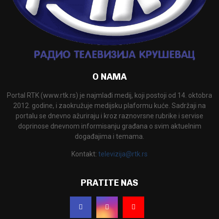
O NAMA
Portal RTK (www.rtk.rs) je najmlađi medij, koji postoji od 14. oktobra
2012. godine, i zaokružuje medijsku plaformu kuće. Sadržaji na
portalu se dnevno ažuriraju i kroz raznovrsne rubrike i servise
doprinose dnevnom informisanju građana o svim aktuelnim
događajima i temama.
Kontakt:
televizija@rtk.rs
PRATITE NAS