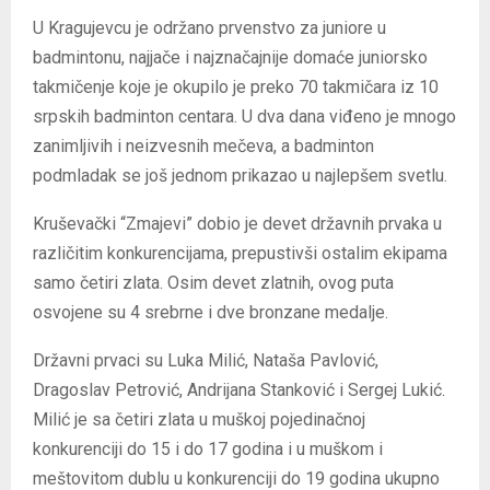
U Kragujevcu je održano prvenstvo za juniore u
badmintonu, najjače i najznačajnije domaće juniorsko
takmičenje koje je okupilo je preko 70 takmičara iz 10
srpskih badminton centara. U dva dana viđeno je mnogo
zanimljivih i neizvesnih mečeva, a badminton
podmladak se još jednom prikazao u najlepšem svetlu.
Kruševački “Zmajevi” dobio je devet državnih prvaka u
različitim konkurencijama, prepustivši ostalim ekipama
samo četiri zlata. Osim devet zlatnih, ovog puta
osvojene su 4 srebrne i dve bronzane medalje.
Državni prvaci su Luka Milić, Nataša Pavlović,
Dragoslav Petrović, Andrijana Stanković i Sergej Lukić.
Milić je sa četiri zlata u muškoj pojedinačnoj
konkurenciji do 15 i do 17 godina i u muškom i
meštovitom dublu u konkurenciji do 19 godina ukupno