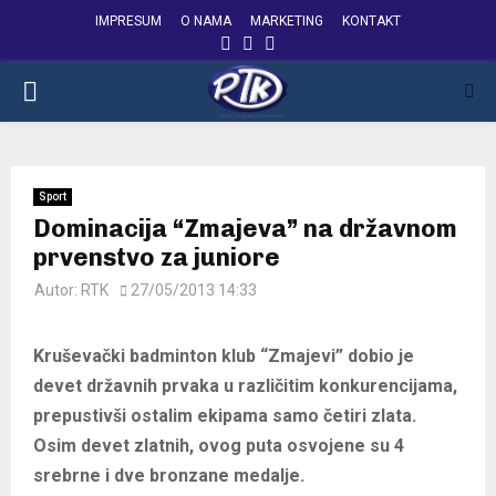
IMPRESUM
O NAMA
MARKETING
KONTAKT
FACEBOOK
INSTAGRAM
YOUTUBE
PRIMARY
MENU
Sport
Dominacija “Zmajeva” na državnom
prvenstvo za juniore
Autor:
RTK
27/05/2013 14:33
Kruševački badminton klub “Zmajevi” dobio je
devet državnih prvaka u različitim konkurencijama,
prepustivši ostalim ekipama samo četiri zlata.
Osim devet zlatnih, ovog puta osvojene su 4
srebrne i dve bronzane medalje.