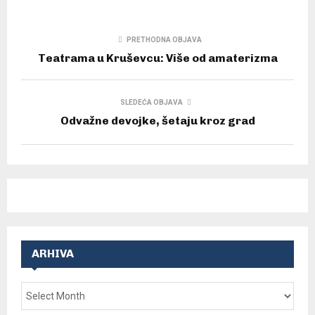
PRETHODNA OBJAVA
Teatrama u Kruševcu: Više od amaterizma
SLEDEĆA OBJAVA
Odvažne devojke, šetaju kroz grad
ARHIVA