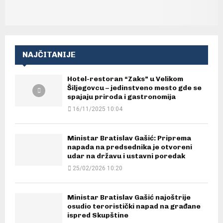
NAJČITANIJE
Hotel-restoran “Zaks” u Velikom
Šiljegovcu – jedinstveno mesto gde se
spajaju priroda i gastronomija
16/11/2025 10:04
Ministar Bratislav Gašić: Priprema
napada na predsednika je otvoreni
udar na državu i ustavni poredak
25/02/2026 10:20
Ministar Bratislav Gašić najoštrije
osudio teroristički napad na građane
ispred Skupštine