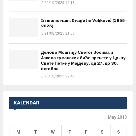
22/10/2025 15:18
In memoriam: Dragutin Veljković (1955–
2025)
21/08/2025 21:06
Делови Моштију Светог Зосима и
Јакова туманских биће пренете у Цркву
Свете Петке у Мајдеву, од 27. до 30.
октобра
25/10/2025 22:45
KALENDAR
May 2013
M
T
W
T
F
S
S