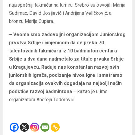
najuspešniji takmičar na turniru. Srebro su osvojili Marija
Sudimac, David Josijević i Andrijana Veličković, a
bronzu Marija Cupara.
– Veoma smo zadovoljni organizacijom Juniorskog
prvstva Srbije i činjenicom da se preko 70
talentovanih takmičara iz 10 badminton centara
Srbije u dva dana nadmetalo za titule prvaka Srbije
u Kragujevcu. Raduje nas konstantan razvoj svih
juniorskih igrača, podizanje nivoa igre i smatramo
da organizacija ovakvih događaja na najbolji način
podstiče razvoj badmintona
– kazao je u ime
organizatora Andreja Todorović.