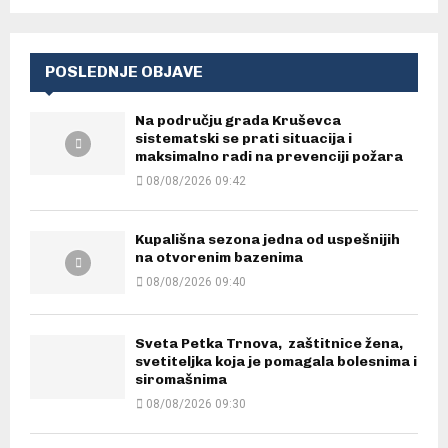
POSLEDNJE OBJAVE
Na području grada Kruševca
sistematski se prati situacija i
maksimalno radi na prevenciji požara
08/08/2026 09:42
Kupališna sezona jedna od uspešnijih
na otvorenim bazenima
08/08/2026 09:40
Sveta Petka Trnova, zaštitnice žena,
svetiteljka koja je pomagala bolesnima i
siromašnima
08/08/2026 09:30