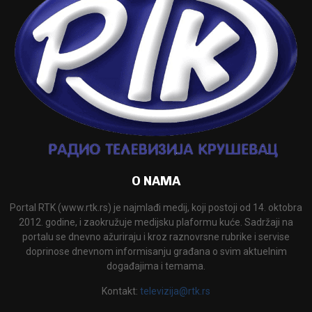
O NAMA
Portal RTK (www.rtk.rs) je najmlađi medij, koji postoji od 14. oktobra
2012. godine, i zaokružuje medijsku plaformu kuće. Sadržaji na
portalu se dnevno ažuriraju i kroz raznovrsne rubrike i servise
doprinose dnevnom informisanju građana o svim aktuelnim
događajima i temama.
Kontakt:
televizija@rtk.rs