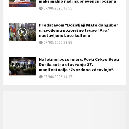
maksimalno radi na prevenciji požara
07/08/2026 13:55
Predstavom “Doživljaji Mate dangube”
u izvođenju pozorišne trupe “Ara”
nastavljeno Leto kulture
07/08/2026 13:55
Na letnjoj pozornici u Porti Crkve Sveti
Đorđa sutra otavranje 37.
manifestacije “Zvezdano zdravinje”.
07/08/2026 11:47