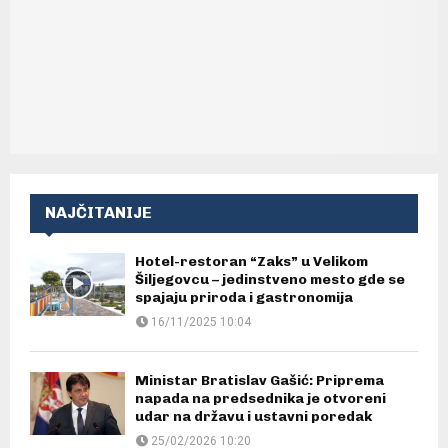
NAJČITANIJE
Hotel-restoran “Zaks” u Velikom
Šiljegovcu – jedinstveno mesto gde se
spajaju priroda i gastronomija
16/11/2025 10:04
Ministar Bratislav Gašić: Priprema
napada na predsednika je otvoreni
udar na državu i ustavni poredak
25/02/2026 10:20