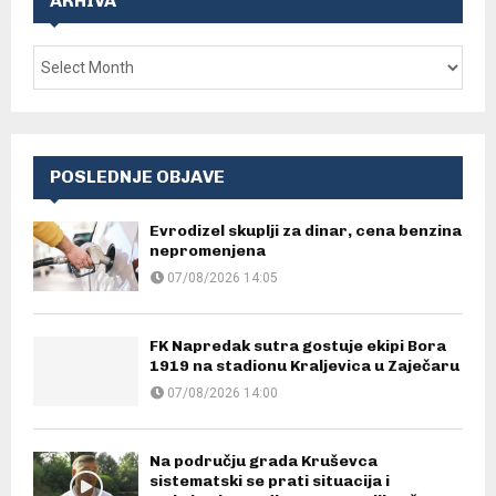
ARHIVA
POSLEDNJE OBJAVE
Evrodizel skuplji za dinar, cena benzina
nepromenjena
07/08/2026 14:05
FK Napredak sutra gostuje ekipi Bora
1919 na stadionu Kraljevica u Zaječaru
07/08/2026 14:00
Na području grada Kruševca
sistematski se prati situacija i