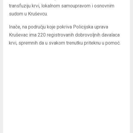
transfuziju krvi, lokalnom samoupravom i osnovnim
sudom u Kruševcu.
Inače, na području koje pokriva Policijska uprava
Kruševac ima 220 registrovanih dobrovoljnih davalaca
krvi, spremnih da u svakom trenutku priteknu u pomoć.