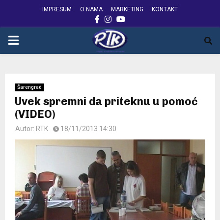
IMPRESUM
O NAMA
MARKETING
KONTAKT
FACEBOOK
INSTAGRAM
YOUTUBE
PRIMARY
MENU
Šarengrad
Uvek spremni da priteknu u pomoć
(VIDEO)
Autor:
RTK
18/11/2013 14:30