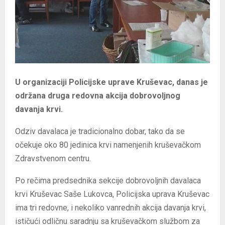
U organizaciji Policijske uprave Kruševac, danas je
održana druga redovna akcija dobrovoljnog
davanja krvi.
Odziv davalaca je tradicionalno dobar, tako da se
očekuje oko 80 jedinica krvi namenjenih kruševačkom
Zdravstvenom centru.
Po rečima predsednika sekcije dobrovoljnih davalaca
krvi Kruševac Saše Lukovca, Policijska uprava Kruševac
ima tri redovne, i nekoliko vanrednih akcija davanja krvi,
ističući odličnu saradnju sa kruševačkom službom za