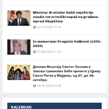
Ministar Bratislav Gašić najoštrije
osudio teroristički napad na građane
ispred Skupštine
22/10/2025 15:18
In memoriam: Dragutin Veljković (1955–
2025)
21/08/2025 21:06
Делови Моштију Светог Зосима и
Јакова туманских биће пренете у Цркву
Свете Петке у Мајдеву, од 27. до 30.
октобра
25/10/2025 22:45
KALENDAR