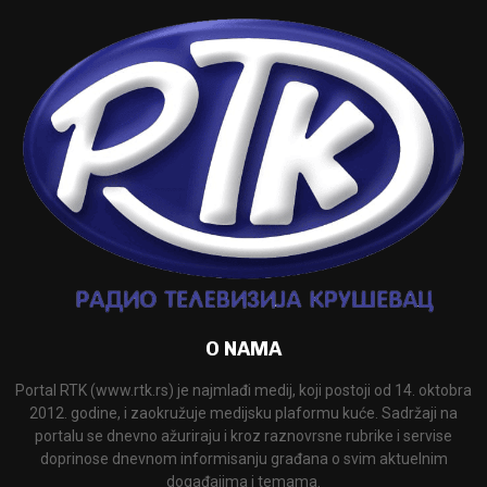
O NAMA
Portal RTK (www.rtk.rs) je najmlađi medij, koji postoji od 14. oktobra
2012. godine, i zaokružuje medijsku plaformu kuće. Sadržaji na
portalu se dnevno ažuriraju i kroz raznovrsne rubrike i servise
doprinose dnevnom informisanju građana o svim aktuelnim
događajima i temama.