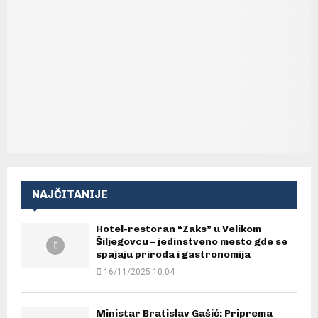
NAJČITANIJE
Hotel-restoran “Zaks” u Velikom
Šiljegovcu – jedinstveno mesto gde se
spajaju priroda i gastronomija
16/11/2025 10:04
Ministar Bratislav Gašić: Priprema