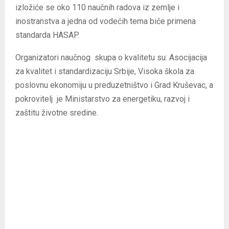
izložiće se oko 110 naučnih radova iz zemlje i
inostranstva a jedna od vodećih tema biće primena
standarda HASAP.
Organizatori naučnog skupa o kvalitetu su: Asocijacija
za kvalitet i standardizaciju Srbije, Visoka škola za
poslovnu ekonomiju u preduzetništvo i Grad Kruševac, a
pokrovitelj je Ministarstvo za energetiku, razvoj i
zaštitu životne sredine.