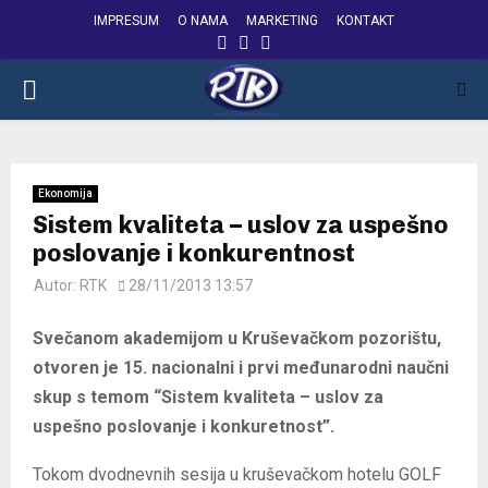
IMPRESUM
O NAMA
MARKETING
KONTAKT
FACEBOOK
INSTAGRAM
YOUTUBE
PRIMARY
MENU
Ekonomija
Sistem kvaliteta – uslov za uspešno
poslovanje i konkurentnost
Autor:
RTK
28/11/2013 13:57
Svečanom akademijom u Kruševačkom pozorištu,
otvoren je 15. nacionalni i prvi međunarodni naučni
skup s temom “Sistem kvaliteta – uslov za
uspešno poslovanje i konkuretnost”.
Tokom dvodnevnih sesija u kruševačkom hotelu GOLF