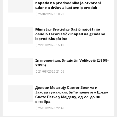
napada na predsednika je otvoreni
udar na državu i ustavni poredak
25/02/2026 10:20
Ministar Bratislav Gašić najoštrije
osudio teroristički napad na građane
ispred Skupštine
22/10/2025 15:18
In memoriam: Dragutin Veljković (1955–
2025)
21/08/2025 21:06
Делови Моштију Светог Зосима и
Јакова туманских биће пренете у Цркву
Свете Петке у Мајдеву, од 27. до 30.
октобра
25/10/2025 22:45