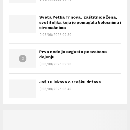
Sveta Petka Trnova, zaštitnice žena,
svetiteljka koja je pomagala bolesnima i
siromašnima
08/08/2026 09:30
Prva nedelja avgusta posvećena
dojenju
08/08/2026 09:28
Još 18 lekova o trošku države
08/08/2026 08:49