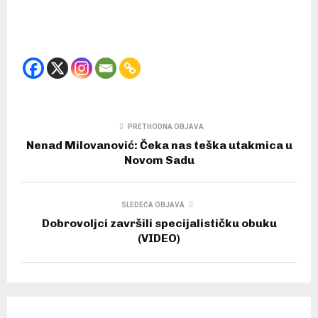
PRETHODNA OBJAVA
Nenad Milovanović: Čeka nas teška utakmica u
Novom Sadu
SLEDEĆA OBJAVA
Dobrovoljci završili specijalističku obuku
(VIDEO)