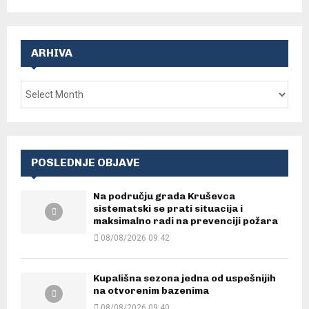
ARHIVA
POSLEDNJE OBJAVE
Na području grada Kruševca
sistematski se prati situacija i
maksimalno radi na prevenciji požara
08/08/2026 09:42
Kupališna sezona jedna od uspešnijih
na otvorenim bazenima
08/08/2026 09:40