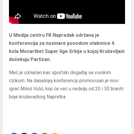
U Medija centru FK Napredak održana je
konferencija za novinare povodom utakmice 4.
kola Mocartbet Super lige Srbije u kojoj Kruševljani
dočekuju Partizan.
Meč je označen kao sportski događaj sa visokim
rizikom. Na današnjoj konferenciji promovisan je novi
igrač Miloš Vulić, koji će već u nedelju od 20 i 30 braniti
boje kruševačkog Napretka.