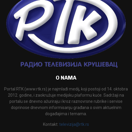
O NAMA
Portal RTK (www.rtk.rs) je najmlađi medij, koji postoji od 14. oktobra
2012. godine, i zaokružuje medijsku plaformu kuće. Sadržaji na
portalu se dnevno ažuriraju i kroz raznovrsne rubrike i servise
doprinose dnevnom informisanju građana o svim aktuelnim
događajima i temama.
Kontakt:
televizija@rtk.rs