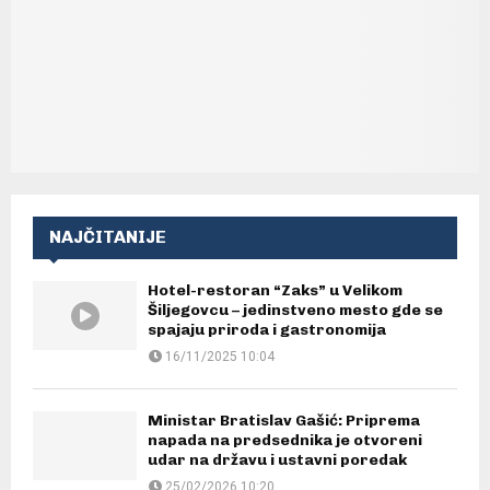
NAJČITANIJE
Hotel-restoran “Zaks” u Velikom
Šiljegovcu – jedinstveno mesto gde se
spajaju priroda i gastronomija
16/11/2025 10:04
Ministar Bratislav Gašić: Priprema
napada na predsednika je otvoreni
udar na državu i ustavni poredak
25/02/2026 10:20