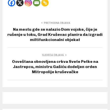
PRETHODNA OBJAVA
Na mestu gde se nalazio Dom vojske, čije je
rušenje u toku, Grad Kruševac planira da izgradi
miltifunkcionalni objekat
SLEDEĆA OBJAVA
Osveštana obnovljena crkva Svete Petke na
Jastrepcu, ministru Gašiću dodeljen orden
Mitropolije kruševačke