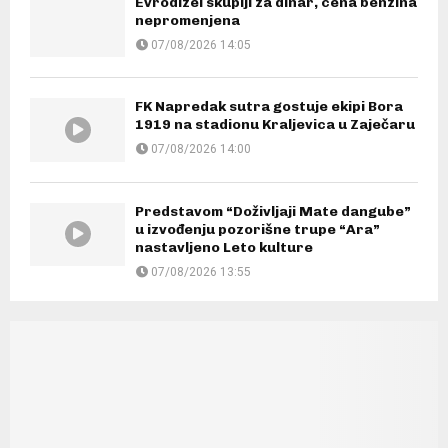
Evrodizel skuplji za dinar, cena benzina
nepromenjena
07/08/2026 14:05
FK Napredak sutra gostuje ekipi Bora
1919 na stadionu Kraljevica u Zaječaru
07/08/2026 14:00
Predstavom “Doživljaji Mate dangube”
u izvođenju pozorišne trupe “Ara”
nastavljeno Leto kulture
07/08/2026 13:55