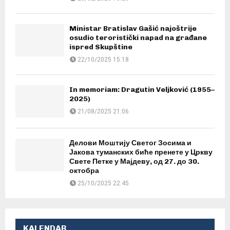
Ministar Bratislav Gašić najoštrije
osudio teroristički napad na građane
ispred Skupštine
22/10/2025 15:18
In memoriam: Dragutin Veljković (1955–
2025)
21/08/2025 21:06
Делови Моштију Светог Зосима и
Јакова туманских биће пренете у Цркву
Свете Петке у Мајдеву, од 27. до 30.
октобра
25/10/2025 22:45
KALENDAR