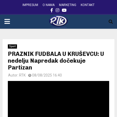
IMPRESUM
O NAMA
MARKETING
KONTAKT
FACEBOOK
INSTAGRAM
YOUTUBE
PRIMARY
MENU
Sport
PRAZNIK FUDBALA U KRUŠEVCU: U
nedelju Napredak dočekuje
Partizan
Autor:
RTK
08/08/2025 16:40