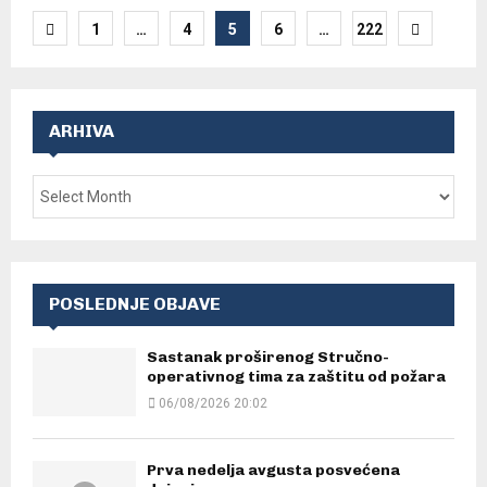
Posts
1
…
4
5
6
…
222
pagination
ARHIVA
POSLEDNJE OBJAVE
Sastanak proširenog Stručno-
operativnog tima za zaštitu od požara
06/08/2026 20:02
Prva nedelja avgusta posvećena