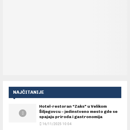
NAJČITANIJE
Hotel-restoran “Zaks” u Velikom
Šiljegovcu – jedinstveno mesto gde se
spajaju priroda i gastronomija
16/11/2025 10:04