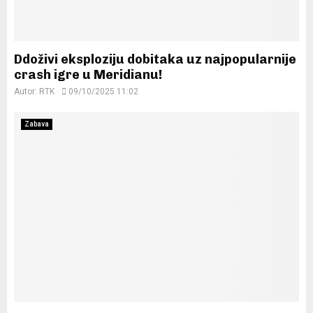
Ddoživi eksploziju dobitaka uz najpopularnije
crash igre u Meridianu!
Autor:
RTK
09/10/2025 11:02
Zabava