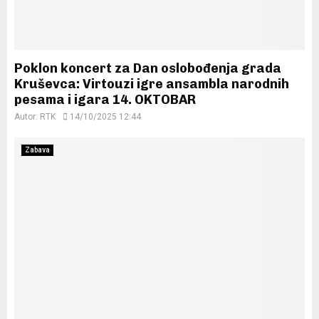
Poklon koncert za Dan oslobođenja grada
Kruševca: Virtouzi igre ansambla narodnih
pesama i igara 14. OKTOBAR
Autor:
RTK
14/10/2025 12:44
Zabava