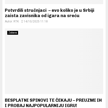
Potvrdili stručnjaci – evo koliko je u Srbiji
zaista zavisnika od igara na sreću
Autor:
RTK
14/10/2025 11:18
Zabava
BESPLATNI SPINOVI TE ČEKAJU – PREUZMI IH
I PROBAJ NAJPOPULARNIJU IGRU!