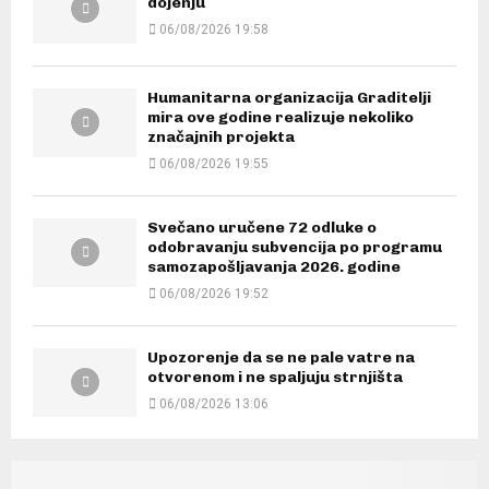
dojenju
06/08/2026 19:58
Humanitarna organizacija Graditelji
mira ove godine realizuje nekoliko
značajnih projekta
06/08/2026 19:55
Svečano uručene 72 odluke o
odobravanju subvencija po programu
samozapošljavanja 2026. godine
06/08/2026 19:52
Upozorenje da se ne pale vatre na
otvorenom i ne spaljuju strnjišta
06/08/2026 13:06