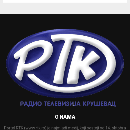
O NAMA
Portal RTK (www.rtk.rs) je najmlađi medij, koji postoji od 14. oktobra