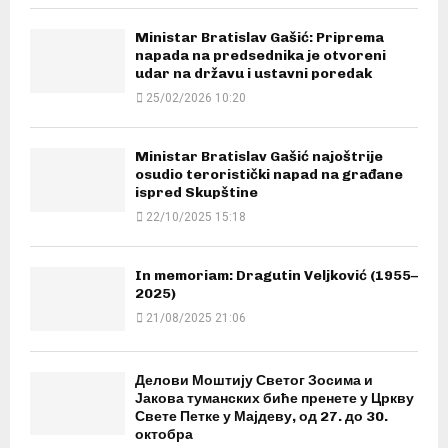
Ministar Bratislav Gašić: Priprema
napada na predsednika je otvoreni
udar na državu i ustavni poredak
25/02/2026 10:20
Ministar Bratislav Gašić najoštrije
osudio teroristički napad na građane
ispred Skupštine
22/10/2025 15:18
In memoriam: Dragutin Veljković (1955–
2025)
21/08/2025 21:06
Делови Моштију Светог Зосима и
Јакова туманских биће пренете у Цркву
Свете Петке у Мајдеву, од 27. до 30.
октобра