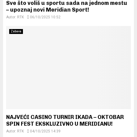
Sve što voliš u sportu sada na jednom mestu
– upoznaj novi Meridian Sport!
Autor:
RTK
06/10/2025 10:52
Zabava
NAJVEĆI CASINO TURNIR IKADA – OKTOBAR
SPIN FEST EKSKLUZIVNO U MERIDIANU!
Autor:
RTK
04/10/2025 14:39