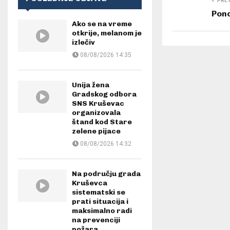
PRE
Pon
Ako se na vreme
otkrije, melanom je
izlečiv
08/08/2026 14:35
Unija žena
Gradskog odbora
SNS Kruševac
organizovala
štand kod Stare
zelene pijace
08/08/2026 14:32
Na području grada
Kruševca
sistematski se
prati situacija i
maksimalno radi
na prevenciji
požara