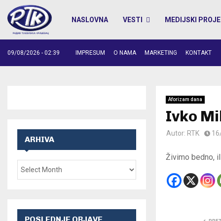
NASLOVNA
VESTI
MEDIJSKI PROJE
09/08/2026 - 02:39
IMPRESUM
O NAMA
MARKETING
KONTAKT
Aforizam dana
Ivko Mi
Autor:
RTK
16
ARHIVA
Živimo bedno, i
POSLEDNJE OBJAVE