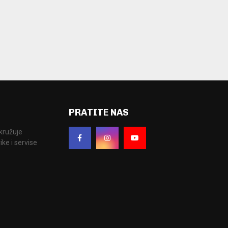
PRATITE NAS
okružuje
ke i servise