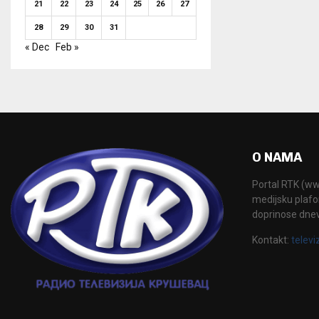
21
22
23
24
25
26
27
28
29
30
31
« Dec
Feb »
O NAMA
Portal RTK (www
medijsku plafor
doprinose dne
Kontakt:
televi