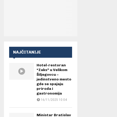
NAJČITANIJE
Hotel-restoran
“Zaks” u Velikom
Šiljegovcu –
jedinstveno mesto
gde se spajaju
priroda i
gastronomija
16/11/2025 10:04
Ministar Bratislav