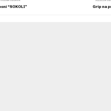
THODNA OBJAVA
SLEDEĆA OB
osni “SOKOLI”
Grip na 