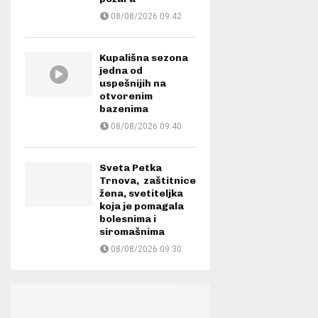
08/08/2026 09:42
Kupališna sezona
jedna od
uspešnijih na
otvorenim
bazenima
08/08/2026 09:40
Sveta Petka
Trnova, zaštitnice
žena, svetiteljka
koja je pomagala
bolesnima i
siromašnima
08/08/2026 09:30