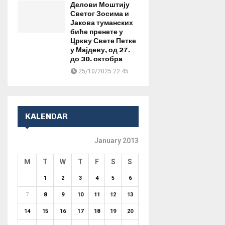
Делови Моштију
Светог Зосима и
Јакова туманских
биће пренете у
Цркву Свете Петке
у Мајдеву, од 27.
до 30. октобра
25/10/2025 22:45
KALENDAR
January 2013
M
T
W
T
F
S
S
1
2
3
4
5
6
7
8
9
10
11
12
13
14
15
16
17
18
19
20