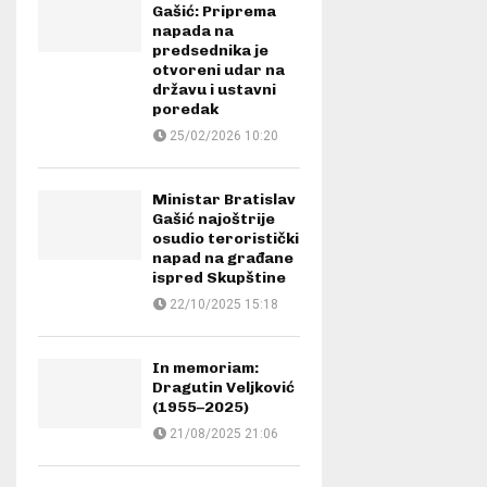
Gašić: Priprema
napada na
predsednika je
otvoreni udar na
državu i ustavni
poredak
25/02/2026 10:20
Ministar Bratislav
Gašić najoštrije
osudio teroristički
napad na građane
ispred Skupštine
22/10/2025 15:18
In memoriam:
Dragutin Veljković
(1955–2025)
21/08/2025 21:06