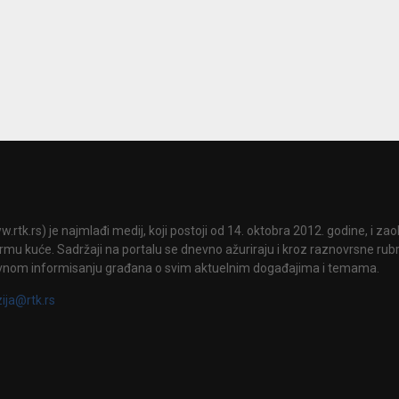
.rtk.rs) je najmlađi medij, koji postoji od 14. oktobra 2012. godine, i za
mu kuće. Sadržaji na portalu se dnevno ažuriraju i kroz raznovrsne rubri
vnom informisanju građana o svim aktuelnim događajima i temama.
zija@rtk.rs