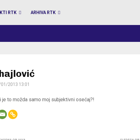
KTI RTK
ARHIVA RTK
hajlović
/01/2013 13:01
li je to možda samo moj subjektivni osećaj?!