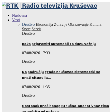
Naslovna
Vesti
Društvo
Ekonomija
Zdravlje
Obrazovanje
Kultura
Sport
Servis
Društvo
Kako pripremiti automobil za dugu vožnju
07/08/2026 17:33
Društvo
Na području grada Kruševca sistematski se
prati situacija…
07/08/2026 11:35
Društvo
Sastanak proširenog Stručno-operativnog tima
za zaštitu od požara