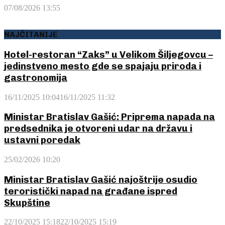
07/08/2026 13:55
NAJČITANIJE
Hotel-restoran “Zaks” u Velikom Šiljegovcu –
jedinstveno mesto gde se spajaju priroda i
gastronomija
16/11/2025 10:04
16/11/2025 11:32
Ministar Bratislav Gašić: Priprema napada na
predsednika je otvoreni udar na državu i
ustavni poredak
25/02/2026 10:20
Ministar Bratislav Gašić najoštrije osudio
teroristički napad na građane ispred
Skupštine
22/10/2025 15:18
22/10/2025 15:19