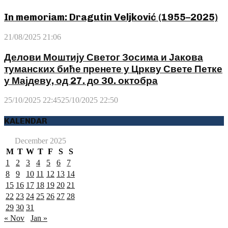
In memoriam: Dragutin Veljković (1955–2025)
21/08/2025 21:06
Делови Моштију Светог Зосима и Јакова
туманских биће пренете у Цркву Свете Петке
у Мајдеву, од 27. до 30. октобра
25/10/2025 22:45
25/10/2025 22:50
KALENDAR
December 2025
M
T
W
T
F
S
S
1
2
3
4
5
6
7
8
9
10
11
12
13
14
15
16
17
18
19
20
21
22
23
24
25
26
27
28
29
30
31
« Nov
Jan »