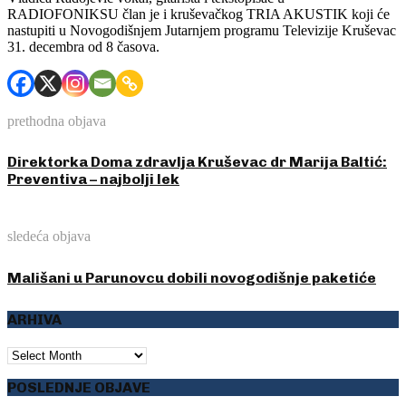
RADIOFONIKSU član je i kruševačkog TRIA AKUSTIK koji će
nastupiti u Novogodišnjem Jutarnjem programu Televizije Kruševac
31. decembra od 8 časova.
prethodna objava
Direktorka Doma zdravlja Kruševac dr Marija Baltić:
Preventiva – najbolji lek
sledeća objava
Mališani u Parunovcu dobili novogodišnje paketiće
ARHIVA
ARHIVA
POSLEDNJE OBJAVE