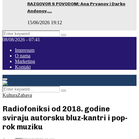
RAZGOVOR S POVODOM: Ana Prvanov i Darko
Andonov,…
15/06/2026 19:12
Search
Pretraga
for:
08/08/2026 - 07:41
Impresum
O nama
Marketing
Kontakt
Facebook
Instagram
Youtube
Primary
Menu
Search
Pretraga
for:
Kultura
Zabava
Radiofoniksi od 2018. godine
sviraju autorsku bluz-kantri i pop-
rok muziku