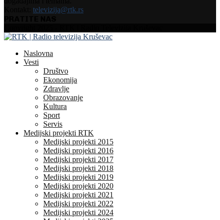
događajima i temama.
Kontakt:
televizija@rtk.rs
PRATITE NAS
Facebook
Instagram
Youtube
Copyright 2025 - RTK | Radio Televizija Kruševac
Naslovna
Vesti
Društvo
Ekonomija
Zdravlje
Obrazovanje
Kultura
Sport
Servis
Medijski projekti RTK
Medijski projekti 2015
Medijski projekti 2016
Medijski projekti 2017
Medijski projekti 2018
Medijski projekti 2019
Medijski projekti 2020
Medijski projekti 2021
Medijski projekti 2022
Medijski projekti 2024