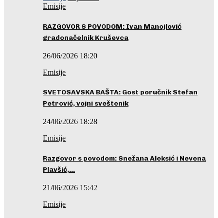
Emisije
RAZGOVOR S POVODOM: Ivan Manojlović
gradonačelnik Kruševca
26/06/2026 18:20
Emisije
SVETOSAVSKA BAŠTA: Gost poručnik Stefan
Petrović, vojni sveštenik
24/06/2026 18:28
Emisije
Razgovor s povodom: Snežana Aleksić i Nevena
Plavšić,…
21/06/2026 15:42
Emisije