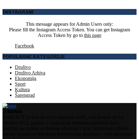
INSTAGRAM
This message appears for Admin Users only:
Please fill the Instagram Access Token. You can get Instagram
Access Token by go to
this page
Facebook
POPULARNE KATEGORIJE
Društvo
Društvo Arhiva
Ekonomija
Sport
Kultura
Šarengrad
O NAMA
Portal RTK (www.rtk.rs) je najmlađi medij, koji postoji od 14.
oktobra 2012. godine, i zaokružuje medijsku plaformu kuće.
Sadržaji na portalu se dnevno ažuriraju i kroz raznovrsne rubrike i
servise doprinose dnevnom informisanju građana o svim aktuelnim