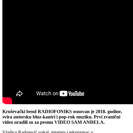
Kruševački bend RADIOFONIKS osnovan je 2018. godine,
svira autorsku bluz-kantri i pop-rok muziku. Prvi zvanični
video uradili su za pesmu VIDEO SAM ANĐELA.
Vladica Radojević vokal, gitarista i tekstopisac u