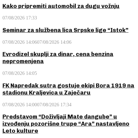
Kako pripremiti automobil za dugu vožnju
07/08/2026 17:33
Seminar za službena lica Srpske lige “Istok”
07/08/2026 14:06
07/08/2026 14:06
Evrodizel skuplji za dinar, cena benzina
nepromenjena
07/08/2026 14:05
FK Napredak sutra gostuje ekipi Bora 1919 na
stadionu Kraljevica u Zaječaru
07/08/2026 14:00
07/08/2026 17:34
Predstavom “Doživljaji Mate dangube” u
izvođenju pozorišne trupe “Ara” nastavljeno
Leto kulture