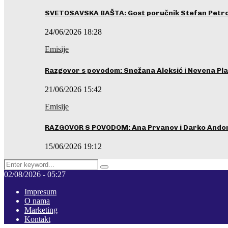
SVETOSAVSKA BAŠTA: Gost poručnik Stefan Petrovi
24/06/2026 18:28
Emisije
Razgovor s povodom: Snežana Aleksić i Nevena Pla
21/06/2026 15:42
Emisije
RAZGOVOR S POVODOM: Ana Prvanov i Darko Ando
15/06/2026 19:12
Search
Pretraga
for:
02/08/2026 - 05:27
Impresum
O nama
Marketing
Kontakt