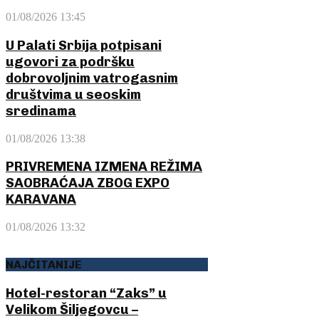
01/08/2026 13:45
U Palati Srbija potpisani
ugovori za podršku
dobrovoljnim vatrogasnim
društvima u seoskim
sredinama
01/08/2026 13:38
PRIVREMENA IZMENA REŽIMA
SAOBRAĆAJA ZBOG EXPO
KARAVANA
01/08/2026 13:32
NAJČITANIJE
Hotel-restoran “Zaks” u
Velikom Šiljegovcu –