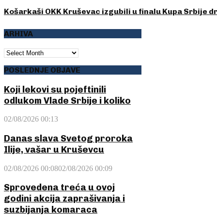
Košarkaši OKK Kruševac izgubili u finalu Kupa Srbije 
ARHIVA
ARHIVA
POSLEDNJE OBJAVE
Koji lekovi su pojeftinili
odlukom Vlade Srbije i koliko
02/08/2026 00:13
Danas slava Svetog proroka
Ilije, vašar u Kruševcu
02/08/2026 00:08
02/08/2026 00:09
Sprovedena treća u ovoj
godini akcija zaprašivanja i
suzbijanja komaraca