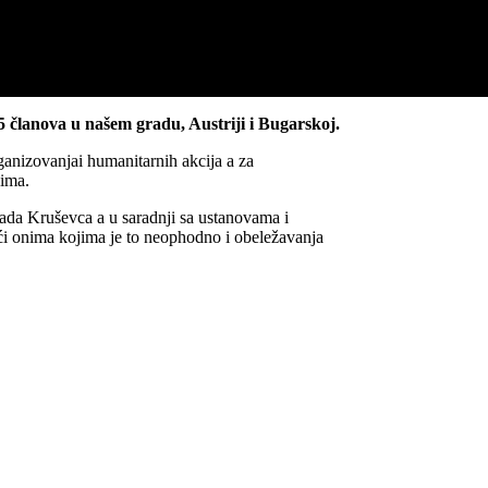
članova u našem gradu, Austriji i Bugarskoj.
anizovanjai humanitarnih akcija a za
nima.
ada Kruševca a u saradnji sa ustanovama i
 onima kojima je to neophodno i obeležavanja