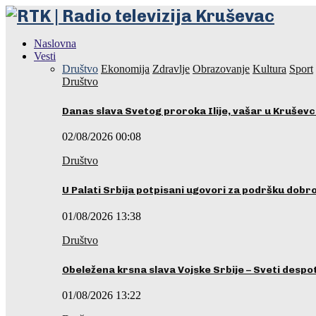
Naslovna
Vesti
Društvo
Ekonomija
Zdravlje
Obrazovanje
Kultura
Sport
Društvo
Danas slava Svetog proroka Ilije, vašar u Krušev
02/08/2026 00:08
Društvo
U Palati Srbija potpisani ugovori za podršku dobr
01/08/2026 13:38
Društvo
Obeležena krsna slava Vojske Srbije – Sveti desp
01/08/2026 13:22