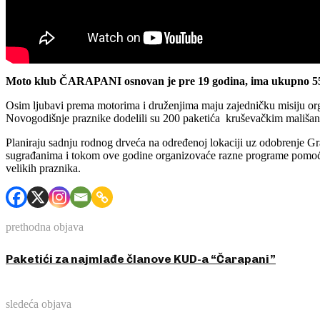
Moto klub ČARAPANI osnovan je pre 19 godina, ima ukupno 55 
Osim ljubavi prema motorima i druženjima maju zajedničku misiju org
Novogodišnje praznike dodelili su 200 paketića kruševačkim mališa
Planiraju sadnju rodnog drveća na određenoj lokaciji uz odobrenje Gr
sugrađanima i tokom ove godine organizovaće razne programe pomoći
velikih praznika.
prethodna objava
Paketići za najmlađe članove KUD-a “Čarapani”
sledeća objava