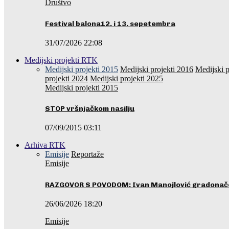
Društvo
Festival balona12. i 13. sepetembra
31/07/2026 22:08
Medijski projekti RTK
Medijski projekti 2015
Medijski projekti 2016
Medijski p
projekti 2024
Medijski projekti 2025
Medijski projekti 2015
STOP vršnjačkom nasilju
07/09/2015 03:11
Arhiva RTK
Emisije
Reportaže
Emisije
RAZGOVOR S POVODOM: Ivan Manojlović gradonače
26/06/2026 18:20
Emisije